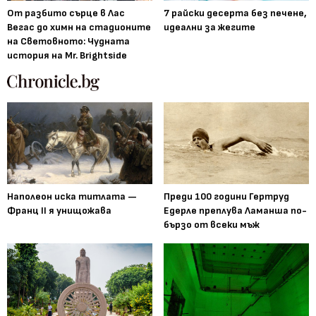
От разбито сърце в Лас
7 райски десерта без печене,
Вегас до химн на стадионите
идеални за жегите
на Световното: Чудната
история на Mr. Brightside
Наполеон иска титлата —
Преди 100 години Гертруд
Франц II я унищожава
Едерле преплува Ламанша по-
бързо от всеки мъж