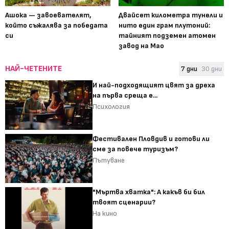
Ашока — завоевателят,
Двайсет километра тунели и
който съжалява за победата
нито един грам плутоний:
си
тайният подземен атомен
завод на Мао
НАЙ-ЧЕТЕНИТЕ
7 дни
30 дни
И най-подходящият цвят за дреха
на първа среща е...
Психология
Фестивален Пловдив и готови ли
сме за повече туризъм?
Пътуване
"Мъртва хватка": А какъв би бил
твоят сценарии?
На кино