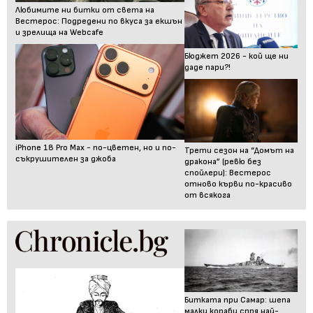
Любимите ни битки от света на
Вестерос: Подредени по вкуса за екшън
и зрелища на Webcafe
Бюджет 2026 - кой ще ни
даде пари?!
iPhone 18 Pro Max - по-цветен, но и по-
Трети сезон на “Домът на
съкрушителен за джоба
дракона” (ревю без
спойлери): Вестерос
отново кърви по-красиво
от всякога
Битката при Самар: шепа
малки кораби спря най-