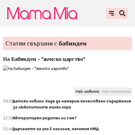
Статии свързани с
бабинден
На Бабинден - "женско царство"
Най-новото
Най-четеното
09:28
Детски новини: къде да намерим качествено съдържание
за любопитните малки хора
12:22
Авторитарен родител ли съм?
01:46
Дърпането на ухо Е насилие, напомня НМД