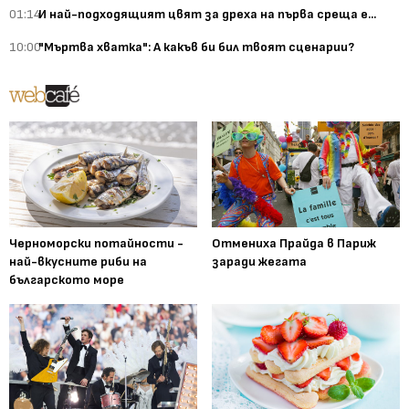
01:14
И най-подходящият цвят за дреха на първа среща е...
10:00
"Мъртва хватка": А какъв би бил твоят сценарии?
Черноморски потайности -
Отмениха Прайда в Париж
най-вкусните риби на
заради жегата
българското море