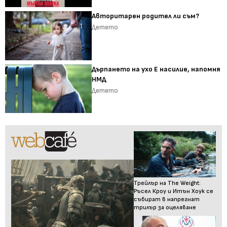
Авторитарен родител ли съм?
Детето
Дърпането на ухо Е насилие, напомня
НМД
Детето
Трейлър на The Weight:
Ръсел Кроу и Итън Хоук се
събират в напрегнат
трилър за оцеляване