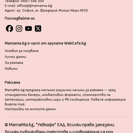
Телефон: 0887 548 300
E-mail: office[at]mamamia.bg
Адрес: гр. София, ул. Фредерик Жолио Кюри №20
Последвайте ни
Mamamia.bg е част от групата WebCafe.bg
Условия за ползване
Лични данни
За реклама
Новини
Реклама
MamaMia.bg предлага напълно различни начини за реклама – чрез
стандартни банери, иновативни формати, спонсорство на
категории, интерактивни игри и PR съобщения. Повече информация
вижте тук
.
Настройки на личните данни
© MamaMia.bg, "Уебкафе" ЕАД. Всички права запазени.
Всички публикувани текстове и изображения са под