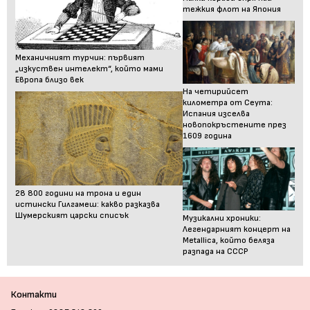
тежкия флот на Япония
Механичният турчин: първият
„изкуствен интелект“, който мами
Европа близо век
На четирийсет
километра от Сеута:
Испания изселва
новопокръстените през
1609 година
28 800 години на трона и един
истински Гилгамеш: какво разказва
Шумерският царски списък
Музикални хроники:
Легендарният концерт на
Metallica, който беляза
разпада на СССР
Контакти