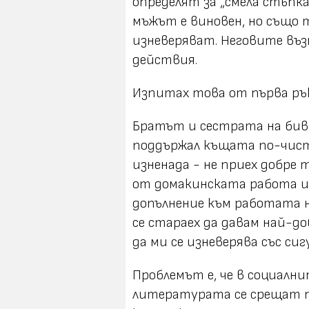
определят за „смела стъпка“
мъжът е виновен, но също 
изневеряват. Неговите в
действия.
Изпитах това от първа рък
Братът и сестрата на бивш
поддържал къщата по-чиста
изненада - не приех добре 
от домакинската работа и
допълнение към работата на
се стараех да давам най-до
да ми се изневерява със сиг
Проблемът е, че в социалн
литературата се срещат п