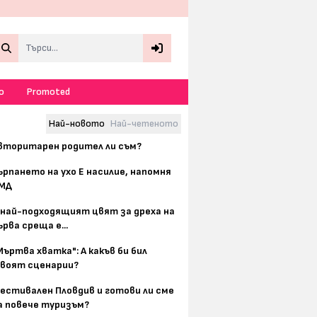
Search
о
Promoted
Най-новото
Най-четеното
вторитарен родител ли съм?
ърпането на ухо Е насилие, напомня
МД
 най-подходящият цвят за дреха на
ърва среща е...
Мъртва хватка": А какъв би бил
воят сценарии?
естивален Пловдив и готови ли сме
а повече туризъм?