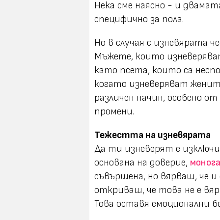
Нека сме наясно - и двамата
специфично за пола.
Но в случая с изневярата ч
Мъжете, които изневерява
като псета, които са неспо
когато изневеряват жените
различен начин, особено от
промени.
Тежестта на изневярата
Да ти изневерят е изключит
основана на доверие,
моног
съвършена, но вярваш, че 
откриваш, че това не е вя
Това оставя емоционални бе