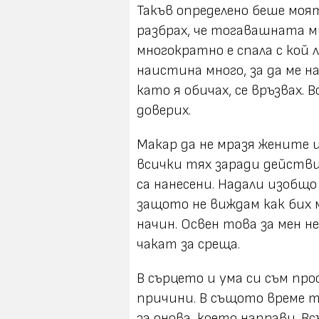
Такъв определено беше моя
разбрах, че тогавашната ми
многократно е спала с кой л
наистина много, за да ме на
като я обичах, се връзвах. В
доверих.
Макар да не мразя жените и
всички тях заради действ
са нанесени. Надали изобщо
защото не виждам как бих м
начин. Освен това за мен н
чакат за среща.
В сърцето и ума си съм про
причини. В същото време т
за онова, което направи. В