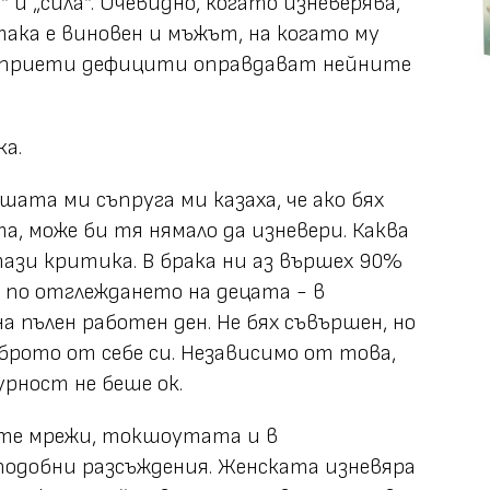
 и „сила“. Очевидно, когато изневерява,
така е виновен и мъжът, на когато му
ъзприети дефицити оправдават нейните
а.
ата ми съпруга ми казаха, че ако бях
, може би тя нямало да изневери. Каква
тази критика. В брака ни аз вършех 90%
 по отглеждането на децата - в
 пълен работен ден. Не бях съвършен, но
брото от себе си. Независимо от това,
урност не беше ок.
ите мрежи, токшоутата и в
одобни разсъждения. Женската изневяра