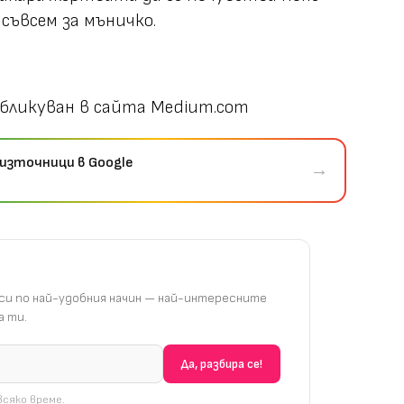
 съвсем за мъничко.
бликуван в сайта Medium.com
източници в Google
→
и по най-удобния начин — най-интересните
 ти.
сяко време.