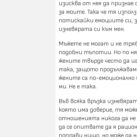
изисква от нея да признае 
за моите. Така че тя изпол
потискайки емоциите си, з
изневярата си към мен.
Мъжете не могат и не тряб
подобни тъпотии. Но по н
жените твърде често да иг
така, защото продължаваме
жените са по-емоционално
ми. Не е така.
Във всяка връзка изневярат
която има доверие, тя мож
отношенията никога да не 
да се опитвате да я рацио
поправи нищо, но може да 