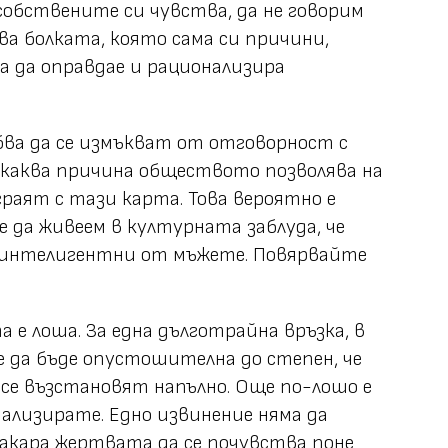
собствените си чувства, да не говорим
зва болката, която сама си причини,
а да оправдае и рационализира
ва да се измъкват от отговорност с
якаква причина обществото позволява на
раят с тази карта. Това вероятно е
 да живеем в културната заблуда, че
 интелигентни от мъжете. Повярвайте
а е лоша. За една дълготрайна връзка, в
е да бъде опустошителна до степен, че
се възстановят напълно. Още по-лошо е
нализирате. Едно извинение няма да
накара жертвата да се почувства поне