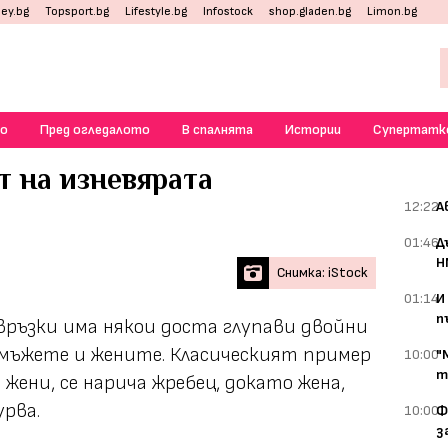
ey.bg
Topsport.bg
Lifestyle.bg
Infostock
shop.gladen.bg
Limon.bg
о
Пред огледалото
В спалнята
Истории
Супертатк
т на изневярата
12:22
А
01:46
Д
Н
Снимка: iStock
01:14
И
п
ръзки има някои доста глупави двойни
 мъжете и жените. Класическият пример
10:00
"
т
о жени, се нарича жребец, докато жена,
урва.
10:00
Ф
з