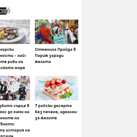
морски
Отмениха Прайда в
ности - най-
Париж заради
ите риби на
жегата
рското море
збито сърце в
7 райски десерта
гас до химн на
без печене, идеални
оните на
за жегите
вното:
та история на
ghtside