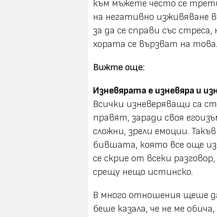
към мъжете често се трети
на негативно изживяване въ
за да се справи със стреса,
хората се вързват на това
Вижте още:
Изневярата е изневяра и из
Всички изневеряващи са ст
правят, заради своя егоизъ
сложни, зрели емоции. Такъ
бившата, която все още из
се скрие от всеки разговор,
срещу нещо истинско.
В много отношения щеше да
беше казала, че не ме обича