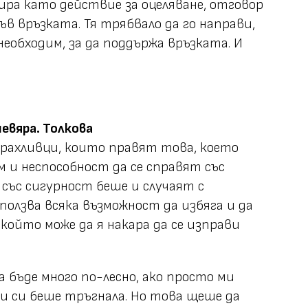
ра като действие за оцеляване, отговор
в връзката. Тя трябвало да го направи,
 необходим, за да поддържа връзката. И
.
невяра. Толкова
рахливци, които правят това, което
м и неспособност да се справят със
в със сигурност беше и случаят с
ползва всяка възможност да избяга и да
 който може да я накара да се изправи
 бъде много по-лесно, ако просто ми
, и си беше тръгнала. Но това щеше да