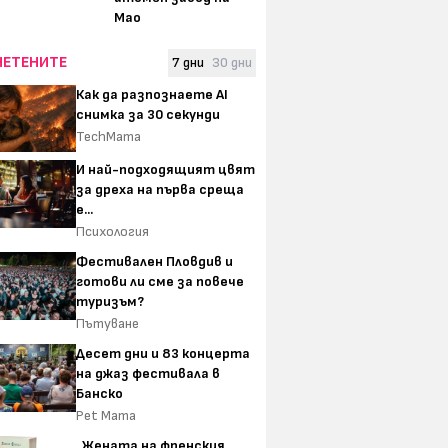
Мао
ЧЕТЕНИТЕ
7 дни
30 дни
Как да разпознаете AI
снимка за 30 секунди
TechMama
И най-подходящият цвят
за дреха на първа среща
е...
Психология
Фестивален Пловдив и
готови ли сме за повече
туризъм?
Пътуване
Десет дни и 83 концерта
на джаз фестивала в
Банско
Pet Mama
„Жената на френския