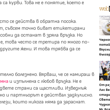
 са курви. Това не е понятие, което е
есто се действа в обратна посока.
т, съвсем точно биват етикетирани
собни да останат в зряла връзка. Но
Черно
, това често се третира по много по-
потай
 другите жени. И това трябва да се
вкусн
бълга
елно болезнено. Вярваш, че се намираш в
амна
и изпълнена с любов връзка. Не е
От ра
и двете страни са щастливи. Изведнъж
Лас Ве
рно и партньорът е действал задкулисно.
стади
Свето
лези, които никога няма да зараснат.
Чудна
Mr. Bri