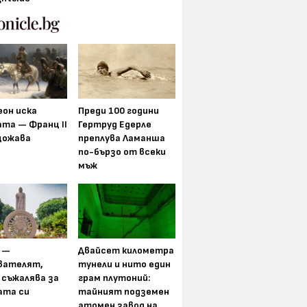
еон иска
Преди 100 години
та — Франц II
Гертруд Едерле
щожава
преплува Ламанша
по-бързо от всеки
мъж
 —
Двайсет километра
вателят,
тунели и нито един
 съжалява за
грам плутоний:
ата си
тайният подземен
атомен завод на