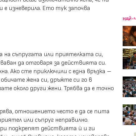
ми е изневерила. Ето тук започва
НАЙ-
а на съпругата или приятелката си,
ваван да отговаря за действията си.
на. Ако сте приключили с една връзка –
обичате жена си, дръжте си го в
ате около други жени. Трябва да е точно
ерява, отношението често е да се пита
приятел или съпруг неправилно.
ри подкрепят действията ѝ и ги