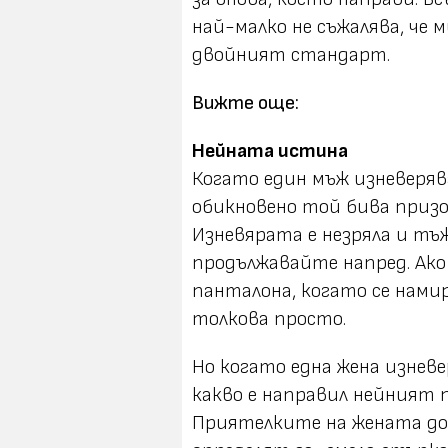
най-малко не съжалява, че 
двойният стандарт.
Вижте още:
Нейната истина
Когато един мъж изневеряв
обикновено той бива призо
Изневярата е незряла и тъж
продължавайте напред. Ако 
панталона, когато се намир
толкова просто.
Но когато една жена изнев
какво е направил нейният 
Приятелките на жената до