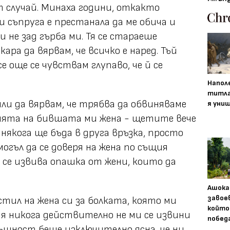
т случай. Минаха години, откакто
 съпруга е престанала да ме обича и
и не зад гърба ми. Тя се стараеше
кара да вярвам, че всичко е наред. Тъй
се още се чувствам глупаво, че й се
Напол
титла
ли да вярвам, че трябва да обвиняваме
я уни
ията на бившата ми жена - щетите вече
 някога ще бъда в друга връзка, просто
огъл да се доверя на жена по същия
е се извива опашка от жени, които да
Ашока
завое
стил на жена си за болката, която ми
който
я никога действително не ми се извини
побед
същност беше изключително ясна, че ни