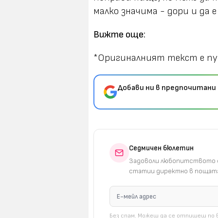
малко значима - дори и да е
Вижте още:
*Оригиналният текст е пу
Добави ни в предпочитани 
Седмичен бюлетин
Задоволи любопитството с
статии директно в пощата
Без спам. Можеш да се отпишеш по в