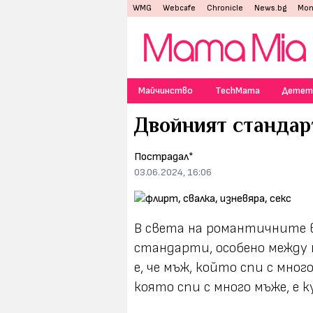
WMG
Webcafe
Chronicle
News.bg
Mon
Майчинство
TechMama
Детет
Двойният стандар
Пострадал*
03.06.2024, 16:06
В света на романтичните в
стандарти, особено между
е, че мъж, който спи с мног
която спи с много мъже, е к