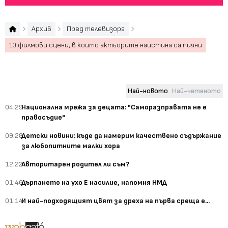
Архив
Пред телевизора
10 филмови сцени, в които актьорите наистина са пияни
Най-новото
Най-четеното
04:29
Национална мрежа за децата: "Саморазправата не е
правосъдие"
09:28
Детски новини: къде да намерим качествено съдържание
за любопитните малки хора
12:22
Авторитарен родител ли съм?
01:46
Дърпането на ухо Е насилие, напомня НМД
01:14
И най-подходящият цвят за дреха на първа среща е...