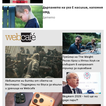
Дърпането на ухо Е насилие, напомня
НМД
Детето
Трейлър на The Weight:
Ръсел Кроу и Итън Хоук се
събират в напрегнат
трилър за оцеляване
Любимите ни битки от света на
Вестерос: Подредени по вкуса за екшън
и зрелища на Webcafe
Бюджет 2026 - кой ще ни
даде пари?!