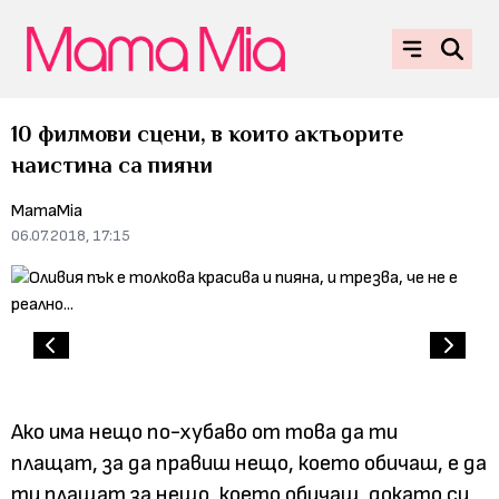
10 филмови сцени, в които актьорите
наистина са пияни
MamaMia
06.07.2018, 17:15
Ако има нещо по-хубаво от това да ти
плащат, за да правиш нещо, което обичаш, е да
ти плащат за нещо, което обичаш, докато си