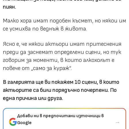
пиян.
Малко хора имат подобен късмет, но някои им
се усмихва по веднъж в живота.
Ясно е, че някои актьори имат притеснения
преди да заснемат определени сцени, но тук
говорим за моменти, в които алкохолът е
повече от „само за кураж“.
В галерията ще ви покажем 10 сцени, в които
актьорите са били порядъчно почерпени. По
една причина или друга.
Добави ни в предпочитани източници в
→
Google