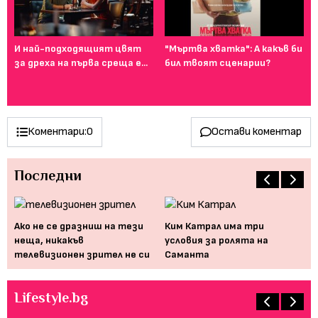
И най-подходящият цвят
"Мъртва хватка": А какъв би
Фе
за дреха на първа среща е...
бил твоят сценарии?
го
ту
Коментари:
0
Остави коментар
Последни
Ако не се дразниш на тези
Ким Катрал има три
"Е
неща, никакъв
условия за ролята на
те
телевизионен зрител не си
Саманта
са
Lifestyle.bg