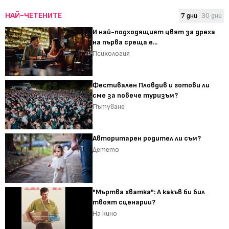
НАЙ-ЧЕТЕНИТЕ
7 дни
30 дни
И най-подходящият цвят за дреха
на първа среща е...
Психология
Фестивален Пловдив и готови ли
сме за повече туризъм?
Пътуване
Авторитарен родител ли съм?
Детето
"Мъртва хватка": А какъв би бил
твоят сценарии?
На кино