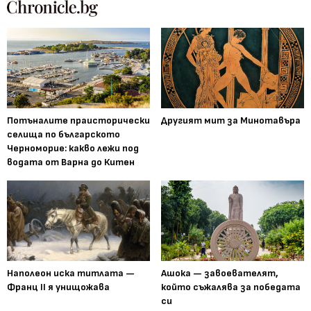
Потъналите праисторически
Другият мит за Минотавъра
селища по българското
Черноморие: какво лежи под
водата от Варна до Китен
Наполеон иска титлата —
Ашока — завоевателят,
Франц II я унищожава
който съжалява за победата
си