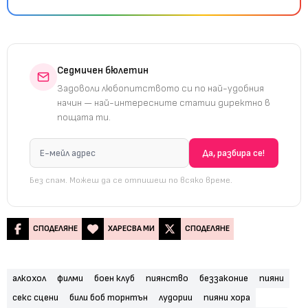
Седмичен бюлетин
Задоволи любопитството си по най-удобния
начин — най-интересните статии директно в
пощата ти.
Без спам. Можеш да се отпишеш по всяко време.
СПОДЕЛЯНЕ
ХАРЕСВА МИ
СПОДЕЛЯНЕ
алкохол
филми
боен клуб
пиянство
беззаконие
пияни
секс сцени
били боб торнтън
лудории
пияни хора