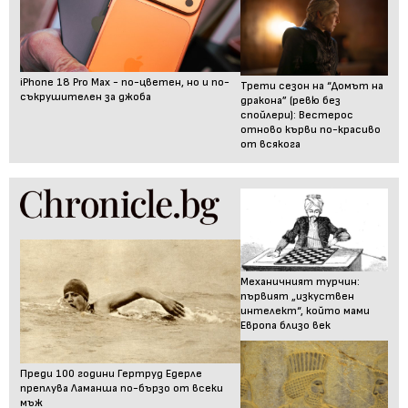
iPhone 18 Pro Max - по-цветен, но и по-
Трети сезон на “Домът на
съкрушителен за джоба
дракона” (ревю без
спойлери): Вестерос
отново кърви по-красиво
от всякога
Механичният турчин:
първият „изкуствен
интелект“, който мами
Европа близо век
Преди 100 години Гертруд Едерле
преплува Ламанша по-бързо от всеки
мъж