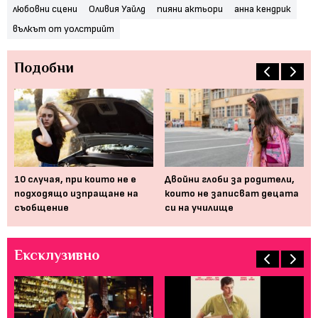
любовни сцени
Оливия Уайлд
пияни актьори
анна кендрик
вълкът от уолстрийт
Подобни
10 случая, при които не е
Двойни глоби за родители,
Ко
подходящо изпращане на
които не записват децата
пр
съобщение
си на училище
е 
Ексклузивно