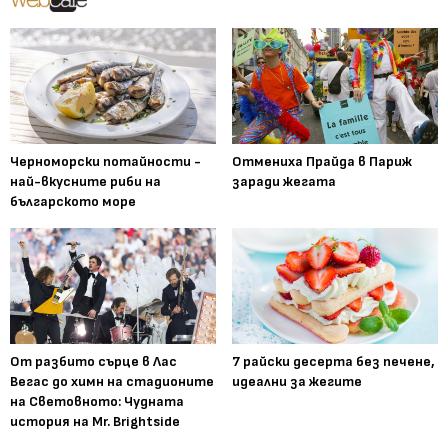
Черноморски потайности -
Отмениха Прайда в Париж
най-вкусните риби на
заради жегата
българското море
От разбито сърце в Лас
7 райски десерта без печене,
Вегас до химн на стадионите
идеални за жегите
на Световното: Чудната
история на Mr. Brightside