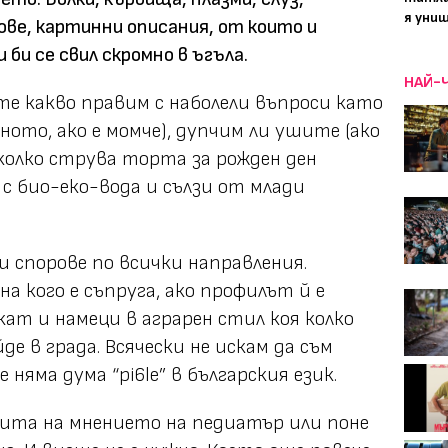
я уни
ове, картинни описания, от които и
 би се свил скромно в ъгъла.
НАЙ-
те какво правим с наболели въпроси като
ното, ако е момче), дупчим ли ушите (ако
, колко струва торта за рожден ден
о с био-еко-вода и сълзи от млади
и спорове по всички направления.
на кого е съпруга, ако профилът й е
кат и намеци в аграрен стил коя колко
йде в града. Всячески не искам да съм
 няма дума “pi6le” в българския език.
зчита на мнението на педиатър или поне