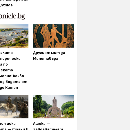
ghtside
алите
Другият мит за
торически
Минотавъра
а по
рското
морие: какво
под водата от
 до Китен
еон иска
Ашока —
та — Франц II
завоевателят,