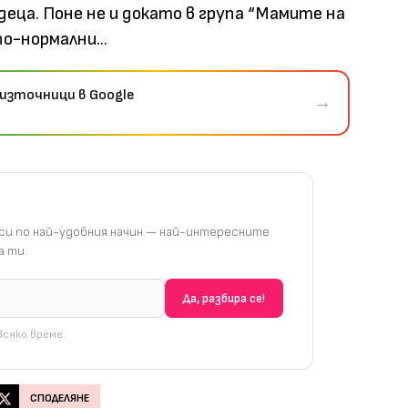
деца. Поне не и докато в група “Мамите на
о-нормални...
източници в Google
→
и по най-удобния начин — най-интересните
 ти.
сяко време.
СПОДЕЛЯНЕ