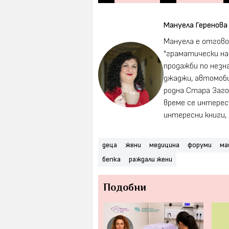
Мануела Геренова
Мануела е отгово
"граматически на
продажби по незна
джаджи, автомоби
родна Стара Загор
време се интерес
интересни книги,
деца
жени
медицина
форуми
ма
бепка
раждали жени
Подобни