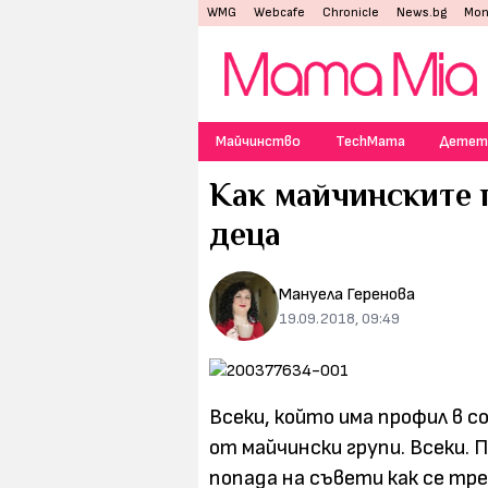
WMG
Webcafe
Chronicle
News.bg
Mon
Майчинство
TechMama
Детет
Как майчинските 
деца
Мануела Геренова
19.09.2018, 09:49
Всеки, който има профил в 
от майчински групи. Всеки. П
попада на съвети как се тр