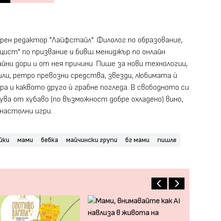
рен редактор "Лайфстайл". Филолог по образование,
цист" по призвание и бивш мениджър по онлайн
йни дори и от нея причини. Пише за нови технологии,
ли, ретро превозни средства, звезди, любимата ѝ
а и каквото друго ѝ грабне погледа. В свободното си
ува от хубаво (по възможност добре охладено) вино,
 настолни игри.
йки
мами
бебка
майчински групи
бг мами
пишле