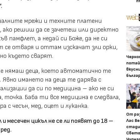
п
.
иалните мрежи и техните платени
, ако решиш да се зачетеш или директно
ъв памфлет, а недай си Боже, да не си
ът се отваря и оттам изскачат зли орки,
но където сварят.
Черно
потай
вкусн
че нямаш деца, което автоматично те
бълга
 Явно имането на деца те дарява с
иализации да си по медицина – ако не си
а, точка. Баба ти все медицина е следвала,
ра с чесън, мед, оцет и луканка.
От ра
л и месечен цикъл не се ли появят до 18 –
Лас Ве
стади
пред.
Свето
Чудна