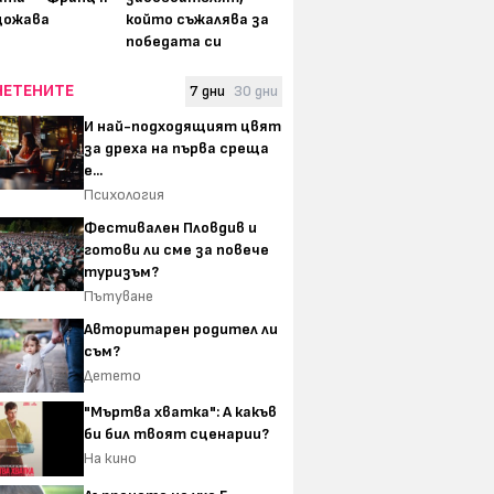
щожава
който съжалява за
победата си
ЧЕТЕНИТЕ
7 дни
30 дни
И най-подходящият цвят
за дреха на първа среща
е...
Психология
Фестивален Пловдив и
готови ли сме за повече
туризъм?
Пътуване
Авторитарен родител ли
съм?
Детето
"Мъртва хватка": А какъв
би бил твоят сценарии?
На кино