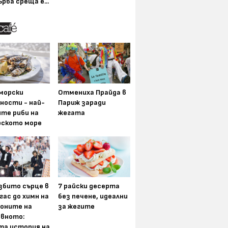
ърва среща е...
морски
Отмениха Прайда в
ности - най-
Париж заради
ите риби на
жегата
рското море
збито сърце в
7 райски десерта
гас до химн на
без печене, идеални
оните на
за жегите
вното:
та история на