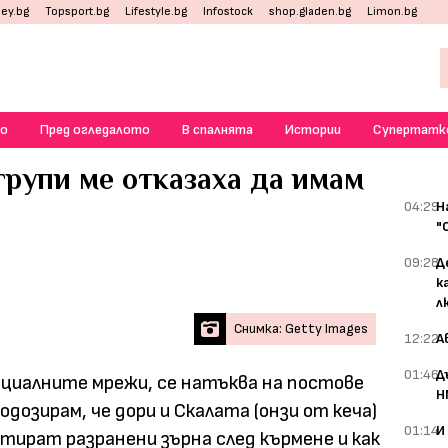
ey.bg
Topsport.bg
Lifestyle.bg
Infostock
shop.gladen.bg
Limon.bg
о
Пред огледалото
В спалнята
Истории
Супертатк
групи ме отказаха да имам
04:29
Н
"
09:28
Д
к
л
Снимка: Getty Images
12:22
А
01:46
Д
социалните мрежи, се натъква на постове
Н
одозирам, че дори и Скалата (онзи от кеча)
01:14
И
етират разранени зърна след кърмене и как