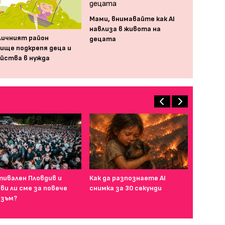
Мами, внимавайте как AI
навлиза в живота на
ичният район
децата
ище подкрепя деца и
йства в нужда
ивален Пловдив и
Как да разпознаете AI
ви ли сме за повече
снимка за 30 секунди
зъм?