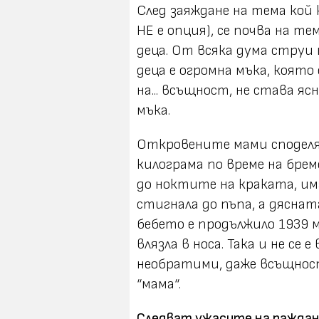
След заяждане на тема кой к
НЕ е опция), се почва на т
деца. От всяка дума струи
деца е огромна мъка, коят
на... всъщност, не става яс
мъка.
Откровените мами споделя
килограма по време на бре
до ноктите на краката, им
стигнала до пъпа, а дясната
бебето е продължило 1939 м
влязла в носа. Така и не се
необратими, даже всъщност 
“мама“.
Следват ужасите на раждане