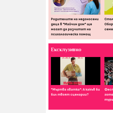
Безплатен курс за спешна
Родителите на недоносени
Стол
помощ за родители на
деца в "Майчин дом" ще
Обор
бебета и деца
могат да разчитат на
семе
психологическа помощ
Ексклузивно
И най-подходящият цвят
"Мъртва хватка": А какъв би
Фест
за дреха на първа среща е...
бил твоят сценарии?
гото
тури