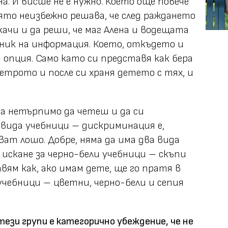
а. И висше не е нужно. Което още повече
ято неизбежно решава, че след раждането
ачи и да реши, че маг Алена и водещата
ник на информация. Което, откъдето и
и опция. Само като си представя как бера
етрото и после си храня детето с тях, и
а нетърпимо да четеш и да си
 вида учебници – дискриминация е,
ат лошо. Добре, няма да има два вида
и искане за черно-бели учебници – скъпи
вям как, ако имам дете, ще го пратя в
учебници – цветни, черно-бели и сепия
тези групи е категорично убеждение, че не