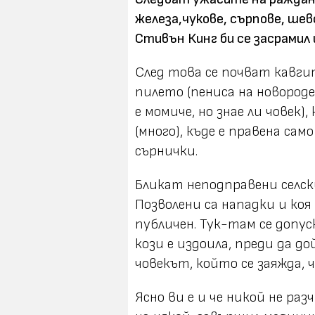
железа,чукове, сърпове, шев
Стивън Кинг би се засрамил и
След това се почват кавги
пилето (пениса на новороде
е момиче, но знае ли човек)
(много), къде е правена сам
сърнички.
Бликат неподправени селск
Позволени са нападки и коя 
публичен. Тук-там се допус
кози е издоила, преди да до
човекът, който се заяжда, че
Ясно ви е и че никой не ра