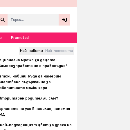
Search
о
Promoted
Най-новото
Най-четеното
ационална мрежа за децата:
Саморазправата не е правосъдие"
етски новини: къде да намерим
ачествено съдържание за
юбопитните малки хора
вторитарен родител ли съм?
ърпането на ухо Е насилие, напомня
МД
 най-подходящият цвят за дреха на