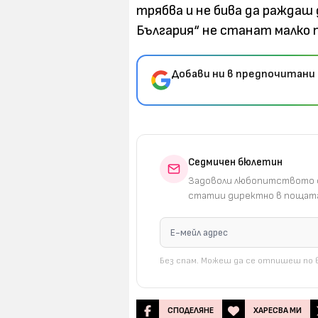
трябва и не бива да раждаш 
България“ не станат малко п
Добави ни в предпочитани 
Седмичен бюлетин
Задоволи любопитството с
статии директно в пощата
Без спам. Можеш да се отпишеш по в
СПОДЕЛЯНЕ
ХАРЕСВА МИ