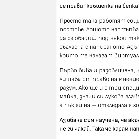
се прави “кръшенка на бепка“
Просто така работят соц
постове. Лошото настъпва
да се обадиш под някой так
съгласна с написаното. Ад
които те налагат виртуал
Първо биваш разобличена, 
лишава от право на мнение.
разум. Ако ще и с три спец
майка, значи си лукова глав
а пък ей на – отгледала е хо
Аз обаче съм научена, че акъ
не ги чакай. Така че карам на