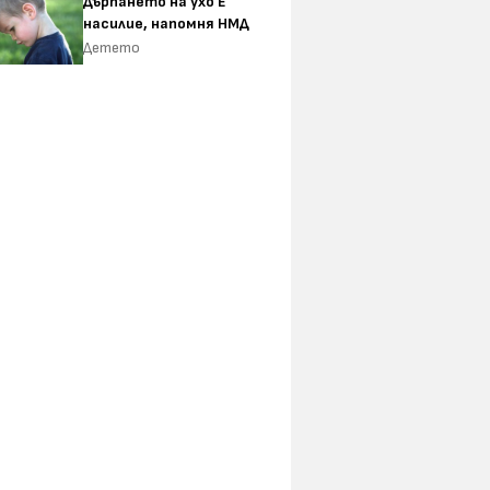
Дърпането на ухо Е
насилие, напомня НМД
Детето