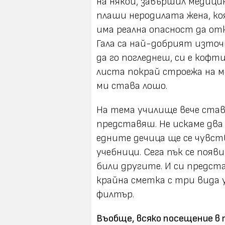
на някой, завършил медицин
плаши неродилата жена, ко
има реална опасност да отк
Гала са най-добрият източ
да го погледнеш, си е кофт
листа покрай строежа на м
ми става лошо.
На тема училище вече став
представяш. Не искаме два
едните дечица ще се чувств
учебници. Сега пък се появ
били другите. И си предста
крайна сметка с три вида 
филтър.
Въобще, всяко посещение в 