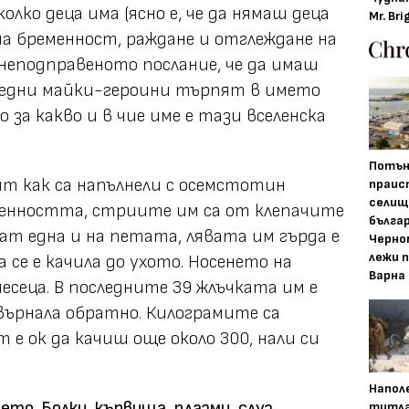
олко деца има (ясно е, че да нямаш деца
Mr. Bri
ема бременност, раждане и отглеждане на
 неподправеното послание, че да имаш
о едни майки-героини търпят в името
но за какво и в чие име е тази вселенска
Потън
т как са напълнели с осемстотин
праис
селищ
менността, стриите им са от клепачите
бълга
ат една и на петата, лявата им гърда е
Черно
лежи 
 се е качила до ухото. Носенето на
Варна
есеца. В последните 39 жлъчката им е
 е върнала обратно. Килограмите са
е ок да качиш още около 300, нали си
Напол
то. Болки, кървища, плазми, слуз,
титла