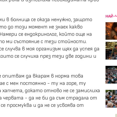
НАЙ-
ми в болница се оказа ненужно, защото
то до този момент не знаех какво
. Намери се ендокринолог, който още на
то ми състояние с тези стойности.
 се случва в моя организъм щях да успея да
оито се случиха през тези две години и
 се опитвам да вкарам в норма това
ае с мен постоянно - ту на горе, ту
а хапчета, докато отново не се замислиха
на червата - да не би да съм страдала от
се просмуква и да не се усвоява от