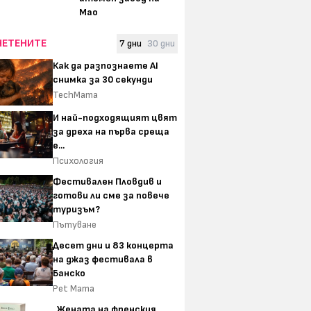
Мао
ЧЕТЕНИТЕ
7 дни
30 дни
Как да разпознаете AI
снимка за 30 секунди
TechMama
И най-подходящият цвят
за дреха на първа среща
е...
Психология
Фестивален Пловдив и
готови ли сме за повече
туризъм?
Пътуване
Десет дни и 83 концерта
на джаз фестивала в
Банско
Pet Mama
„Жената на френския