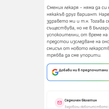
Смених лекаря - няма да си
някакъв друг вариант. Нар
здравето ми и т.н. Тогава 
съществува, но не в България
успокоителни, от време на 
предстои изследване на он
смисъл от новото лекарств
трябва да сме упорити.
Добави ни в предпочитани 
Седмичен бюлетин
Задоволи любопитството с