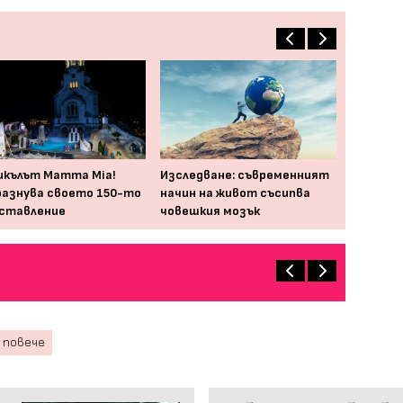
кълът Mamma Mia!
Изследване: съвременният
азнува своето 150-то
начин на живот съсипва
ставление
човешкия мозък
 повече