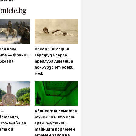
еон иска
Преди 100 години
та — Франц II
Гертруд Едерле
щожава
преплува Ламанша
по-бързо от всеки
мъж
 —
Двайсет километра
вателят,
тунели и нито един
 съжалява за
грам плутоний:
ата си
тайният подземен
атомен завод на