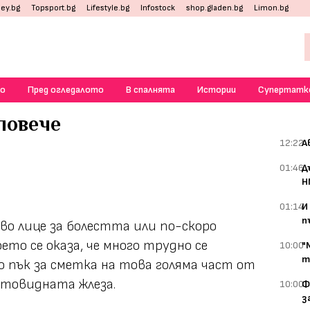
ey.bg
Topsport.bg
Lifestyle.bg
Infostock
shop.gladen.bg
Limon.bg
о
Пред огледалото
В спалнята
Истории
Супертатк
повече
12:22
А
01:46
Д
Н
01:14
И
п
во лице за болестта или по-скоро
то се оказа, че много трудно се
10:00
"
т
о пък за сметка на това голяма част от
товидната жлеза.
10:00
Ф
з