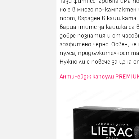
Тази фитнес-гривна има по
но e в много по-кампактен
порт, вграден в каишката. 
вариантите за каишка са в
добре познатия и от часов
графитено черно. Освен, че
пулса, продължителността н
Нужно ли е повече за цена о
Анти-ейдж капсули PREMIU