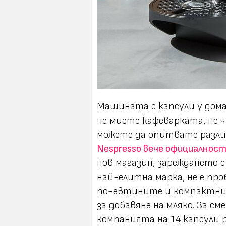
Машината с капсули у дома
не миете кафеварката, не ч
можете да опитвате различ
Nespresso вече официалност
нов магазин, зареждането с
най-елитна марка, не е про
по-евтините и компактни в
за добавяне на мляко. За с
компанията на 14 капсули р