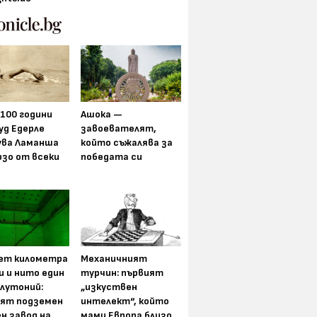
 100 години
Ашока —
уд Едерле
завоевателят,
ува Ламанша
който съжалява за
рзо от всеки
победата си
ет километра
Механичният
и и нито един
турчин: първият
плутоний:
„изкуствен
ят подземен
интелект“, който
н завод на
мами Европа близо