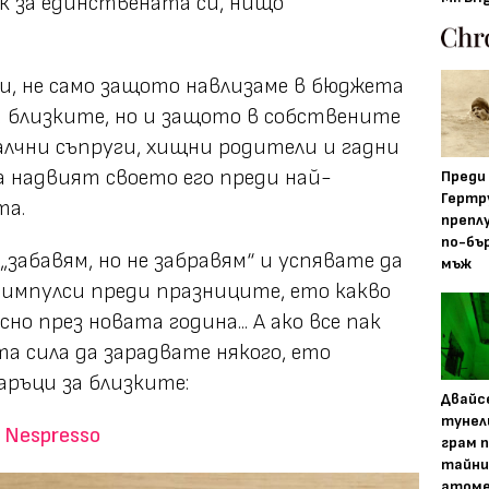
к за единствената си, нищо
и, не само защото навлизаме в бюджета
за близките, но и защото в собствените
 алчни съпруги, хищни родители и гадни
а надвият своето его преди най-
Преди
Гертр
та.
препл
по-бъ
„забавям, но не забравям“
и успявате да
мъж
импулси преди празниците, ето какво
о през новата година... А ако все пак
а сила да зарадвате някого, ето
аръци за близките:
Двайс
тунел
 Nespresso
грам 
тайни
атоме