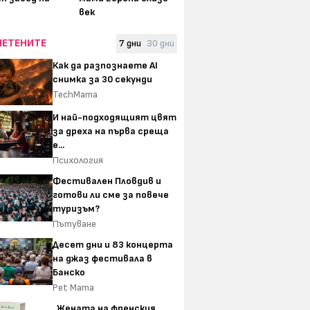
век
ЧЕТЕНИТЕ
7 дни
30 дни
Как да разпознаете AI
снимка за 30 секунди
TechMama
И най-подходящият цвят
за дреха на първа среща
е...
Психология
Фестивален Пловдив и
готови ли сме за повече
туризъм?
Пътуване
Десет дни и 83 концерта
на джаз фестивала в
Банско
Pet Mama
„Жената на френския