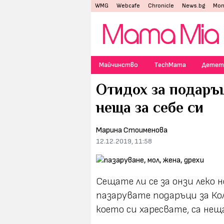
WMG
Webcafe
Chronicle
News.bg
Mon
Майчинство
TechMama
Детет
Отидох за подаръц
неща за себе си
Марина Стоименова
12.12.2019, 11:58
Сещате ли се за онзи леко
пазарувате подаръци за Ко
което си харесвате, са нещ