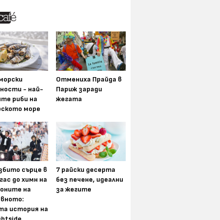
морски
Отмениха Прайда в
ности - най-
Париж заради
ите риби на
жегата
рското море
збито сърце в
7 райски десерта
гас до химн на
без печене, идеални
оните на
за жегите
вното:
та история на
ghtside