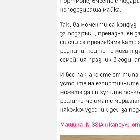
портмоне, вместо с подаръ
неподозираща майка.
Такива моменти са конфузн
за подаръци, преназначен 
си очи се проявяваме като
роднини, които не могат д
семейния празник в година
И все пак, ако сте от типа
устоите на егоистичните 
можете да си купите по-късн
решите, че имате моралнат
няколкочудесни идеи за под
Машина INISSIA и капсули от