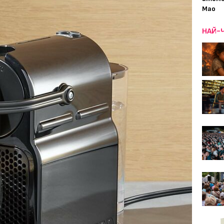
Мао
НАЙ-