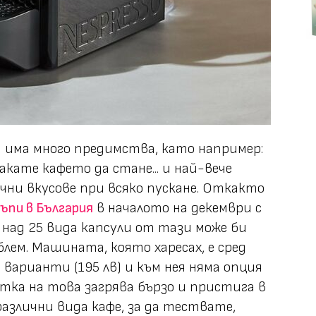
 има много предимства, като например:
акате кафето да стане... и най-вече
ни вкусове при всяко пускане. Откакто
ъпи в България
в началото на декември с
 над 25 вида капсули от тази може би
блем. Машината, която харесах, е сред
арианти (195 лв) и към нея няма опция
метка на това загрява бързо и пристига в
азлични вида кафе, за да тествате,