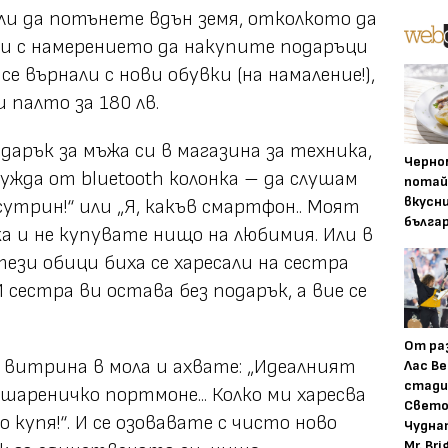
ели да потънете вдън земя, отколкото да
зли с намерението да накупите подаръци
се върнали с нови обувки (на намаление!),
 палто за 180 лв.
арък за мъжа си в магазина за техника,
Черно
нужда от bluetooth колонка – да слушам
потай
вкусн
сутрин!“
или „
Я, какъв смартфон.. Моят
бълга
ака и не купувате нищо на любимия. Или в
 тези обици биха се харесали на сестра
 И сестра ви остава без подарък, а вие се
От ра
витрина в мола и ахвате:
„Идеалният
Лас Ве
стади
 шареничко портмоне... Колко ми харесва
Свето
го купя!“
. И се озовавате с чисто ново
Чудна
Mr. Bri