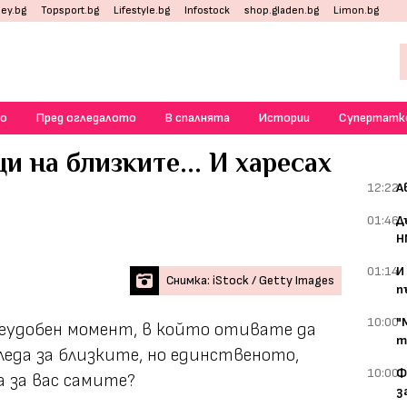
ey.bg
Topsport.bg
Lifestyle.bg
Infostock
shop.gladen.bg
Limon.bg
о
Пред огледалото
В спалнята
Истории
Супертатк
и на близките... И харесах
12:22
А
01:46
Д
Н
01:14
И
Снимка: iStock / Getty Images
п
10:00
"
 неудобен момент, в който отивате да
т
леда за близките, но единственото,
10:00
Ф
а за вас самите?
з