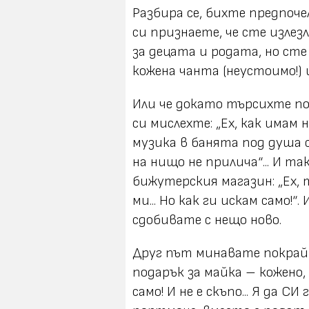
Разбира се, бихте предпоч
си признаете, че сте изле
за децата и родата, но сте 
кожена чанта (неустоимо!) и
Или че докато търсихте под
си мислехте:
„Ех, как имам 
музика в банята под душа 
на нищо не прилича“
... И т
бижутерския магазин:
„Ех,
ми... Но как ги искам само!“
.
сдобивате с нещо ново.
Друг път минавате покрай 
подарък за майка – кожено,
само! И не е скъпо... Я да СИ 