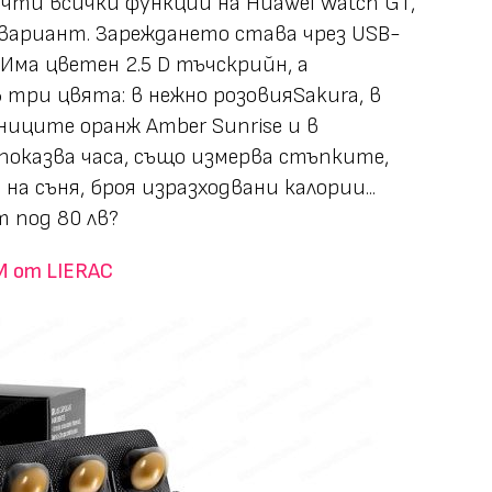
чти всички функции на Huawei Watch GT,
 вариант. Зареждането става чрез USB-
Има цветен 2.5 D тъчскрийн, а
 три цвята: в нежно розовияSakura, в
ниците оранж Amber Sunrise и в
 показва часа, също измерва стъпките,
а съня, броя изразходвани калории...
т под 80 лв?
M от LIERAC