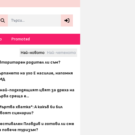
Search
о
Promoted
Най-новото
Най-четеното
вторитарен родител ли съм?
ърпането на ухо Е насилие, напомня
МД
 най-подходящият цвят за дреха на
ърва среща е...
Мъртва хватка": А какъв би бил
воят сценарии?
естивален Пловдив и готови ли сме
а повече туризъм?