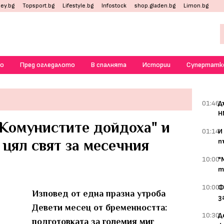
ey.bg
Topsport.bg
Lifestyle.bg
Infostock
shop.gladen.bg
Limon.bg
о
Пред огледалото
В спалнята
Истории
Супертатк
01:46
Д
Н
"Комунистите дойдоха" и
01:14
И
цял свят за месечния
п
10:00
"
т
10:00
Ф
Изповед от една празна утроба
з
Девети месец от бременността:
10:30
Д
подготовката за големия миг