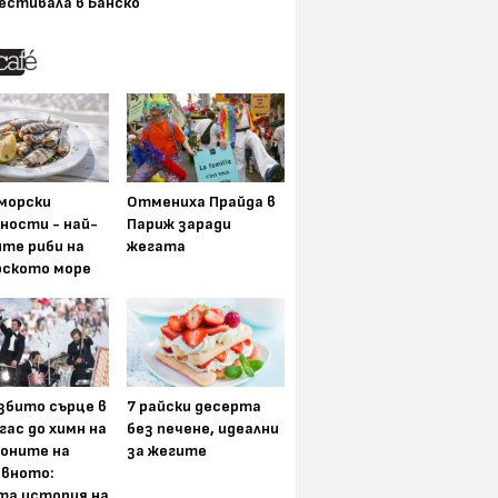
естивала в Банско
морски
Отмениха Прайда в
ности - най-
Париж заради
ите риби на
жегата
рското море
збито сърце в
7 райски десерта
гас до химн на
без печене, идеални
оните на
за жегите
вното:
та история на