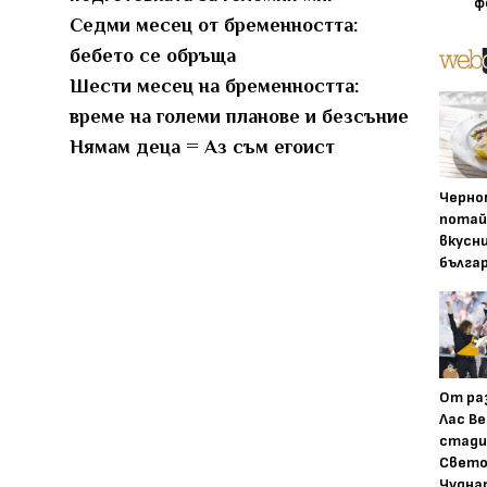
ф
Седми месец от бременността:
бебето се обръща
Шести месец на бременността:
време на големи планове и безсъние
Нямам деца = Аз съм егоист
Черно
потай
вкусн
бълга
От ра
Лас Ве
стади
Свето
Чудна