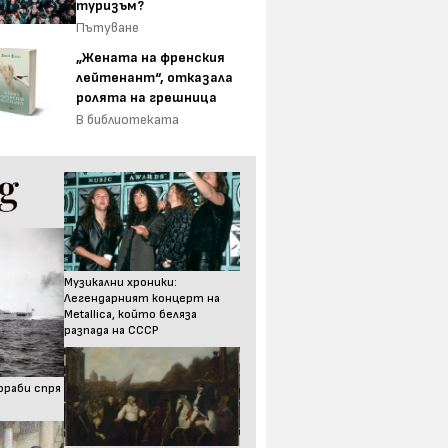
туризъм?
Пътуване
„Жената на френския
лейтенант“, отказала
ролята на грешница
В библиотеката
Музикални хроники:
Легендарният концерт на
Metallica, който беляза
разпада на СССР
ораби спря