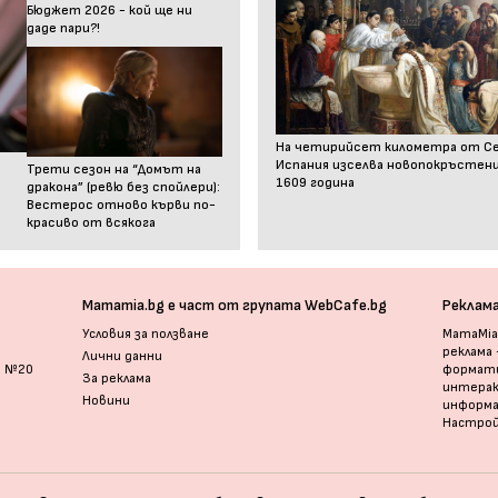
Бюджет 2026 - кой ще ни
даде пари?!
На четирийсет километра от С
Испания изселва новопокръстен
Трети сезон на “Домът на
1609 година
дракона” (ревю без спойлери):
Вестерос отново кърви по-
красиво от всякога
Mamamia.bg е част от групата WebCafe.bg
Реклам
Условия за ползване
MamaMia.
реклама
Лични данни
и №20
формати
За реклама
интерак
Новини
информ
Настрой