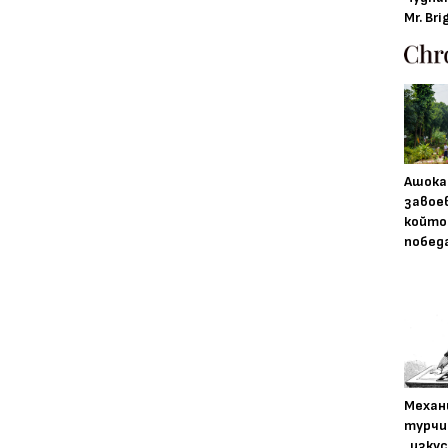
Mr. Bri
Ашока
завое
който
побед
Механ
турчи
„изку