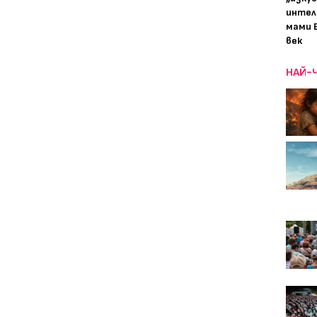
интел
мами 
век
НАЙ-