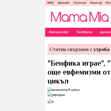
WMG
Webcafe
Chronicle
News.bg
Mon
Майчинство
TechMama
Детет
Статии свързани с
утроба
"Бенфика играе", 
още евфемизми от 
цикъл