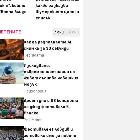
ект“, който
какво разказва
Европа близо
Шумерският царски
списък
ЧЕТЕНИТЕ
7 дни
30 дни
Как да разпознаете AI
снимка за 30 секунди
TechMama
Изследване:
съвременният начин на
живот съсипва човешкия
мозък
Психология
Десет дни и 83 концерта
на джаз фестивала в
Банско
Pet Mama
Фестивален Пловдив и
готови ли сме за повече