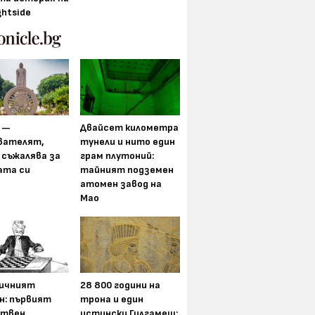
ghtside
 —
Двайсет километра
вателят,
тунели и нито един
 съжалява за
грам плутоний:
ата си
тайният подземен
атомен завод на
Мао
ичният
28 800 години на
н: първият
трона и един
ствен
истински Гилгамеш: