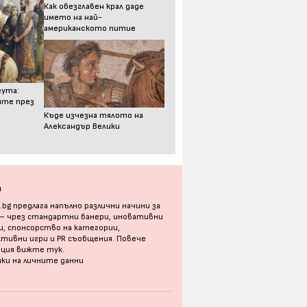
Как обезглавен крал даде
името на най-
американското питие
еута:
ите през
Къде изчезна тялото на
Александър Велики
а
bg предлага напълно различни начини за
 – чрез стандартни банери, иновативни
, спонсорство на категории,
тивни игри и PR съобщения. Повече
ация
вижте тук
.
ки на личните данни