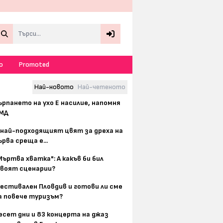
Search
о
Promoted
Най-новото
Най-четеното
ърпането на ухо Е насилие, напомня
МД
 най-подходящият цвят за дреха на
ърва среща е...
Мъртва хватка": А какъв би бил
воят сценарии?
естивален Пловдив и готови ли сме
а повече туризъм?
есет дни и 83 концерта на джаз