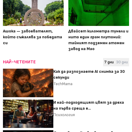
Ашока — завоевателят,
Двайсет километра тунели и
който съжалява за победата
нито един грам плутоний:
си
тайният подземен атомен
завод на Мао
НАЙ-ЧЕТЕНИТЕ
7 дни
30 дни
Как да разпознаете AI снимка за 30
секунди
TechMama
И най-подходящият цвят за дреха
на първа среща е...
Психология