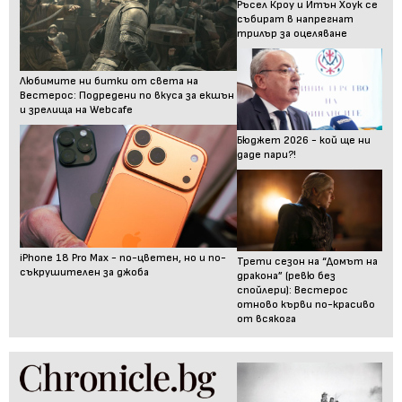
Ръсел Кроу и Итън Хоук се
събират в напрегнат
трилър за оцеляване
Любимите ни битки от света на
Вестерос: Подредени по вкуса за екшън
и зрелища на Webcafe
Бюджет 2026 - кой ще ни
даде пари?!
iPhone 18 Pro Max - по-цветен, но и по-
Трети сезон на “Домът на
съкрушителен за джоба
дракона” (ревю без
спойлери): Вестерос
отново кърви по-красиво
от всякога