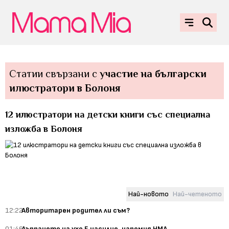
Статии свързани с
участие на български
илюстратори в Болоня
12 илюстратори на детски книги със специална
изложба в Болоня
Най-новото
Най-четеното
12:22
Авторитарен родител ли съм?
01:46
Дърпането на ухо Е насилие, напомня НМД