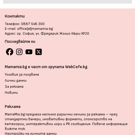
Контакти
Телефон: 0887 548 300
E-mail: office[at]mamamia.bg
Адрес: гр. София, ул. Фредерик Жолио Кюри №20
Последвайте ни
Mamamia.bg е част от групата WebCafe.bg
Условия за ползване
Лични данни
За реклама
Новини
Реклама
MamaMia.bg предлага напълно различни начини за реклама – чрез
стандартни банери, иновативни формати, спонсорство на
категории, интерактивни игри и PR съобщения. Повече информация
вижте тук
.
Настройки на личните данни