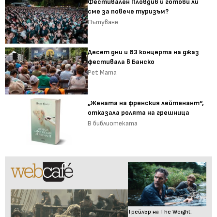
Фестивален Пловдив и готови ли
сме за повече туризъм?
Пътуване
Десет дни и 83 концерта на джаз
фестивала в Банско
Pet Mama
„Жената на френския лейтенант“,
отказала ролята на грешница
В библиотеката
Трейлър на The Weight: