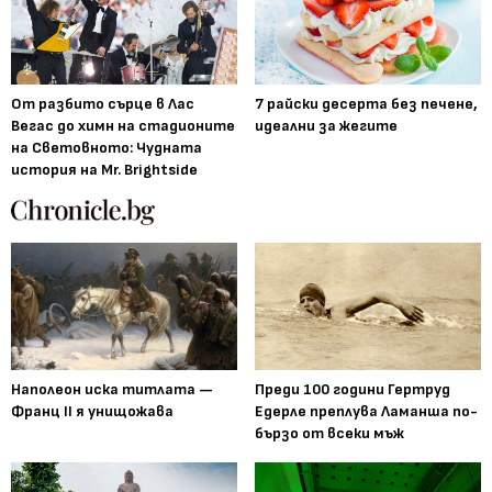
От разбито сърце в Лас
7 райски десерта без печене,
Вегас до химн на стадионите
идеални за жегите
на Световното: Чудната
история на Mr. Brightside
Наполеон иска титлата —
Преди 100 години Гертруд
Франц II я унищожава
Едерле преплува Ламанша по-
бързо от всеки мъж