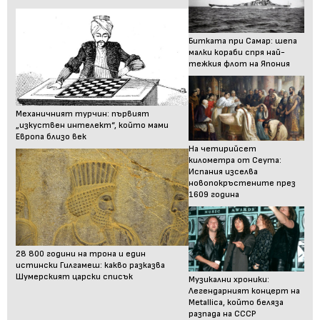
Битката при Самар: шепа
малки кораби спря най-
тежкия флот на Япония
Механичният турчин: първият
„изкуствен интелект“, който мами
Европа близо век
На четирийсет
километра от Сеута:
Испания изселва
новопокръстените през
1609 година
28 800 години на трона и един
истински Гилгамеш: какво разказва
Шумерският царски списък
Музикални хроники:
Легендарният концерт на
Metallica, който беляза
разпада на СССР