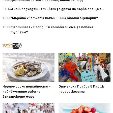
01:14
И най-подходящият цвят за дреха на първа среща е...
10:00
"Мъртва хватка": А какъв би бил твоят сценарии?
10:00
Фестивален Пловдив и готови ли сме за повече
туризъм?
Черноморски потайности -
Отмениха Прайда в Париж
най-вкусните риби на
заради жегата
българското море