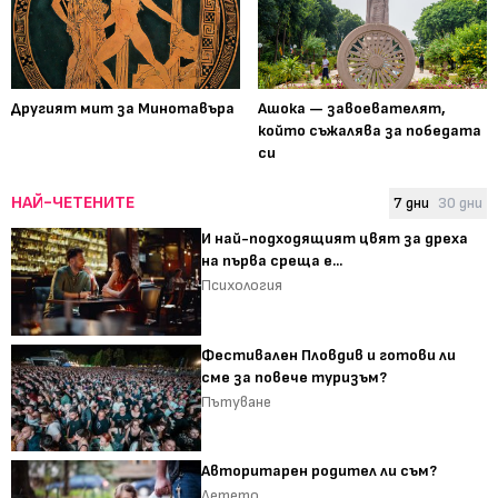
Другият мит за Минотавъра
Ашока — завоевателят,
който съжалява за победата
си
НАЙ-ЧЕТЕНИТЕ
7 дни
30 дни
И най-подходящият цвят за дреха
на първа среща е...
Психология
Фестивален Пловдив и готови ли
сме за повече туризъм?
Пътуване
Авторитарен родител ли съм?
Детето