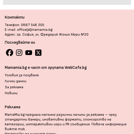
Контакти
Телефон: 0887 548 300
E-mail: office[at]mamamia.bg
Адрес: гр. София, ул. Фредерик Жолио Кюри №20
Последвайте ни
Mamamia.bg е част от групата WebCafe.bg
Условия за ползване
Лични данни
За реклама
Новини
Реклама
MamaMia.bg предлага напълно различни начини за реклама – чрез
стандартни банери, иновативни формати, спонсорство на
категории, интерактивни игри и PR съобщения. Повече информация
вижте тук
.
Настройки на личните данни