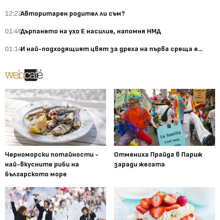
12:22
Авторитарен родител ли съм?
01:46
Дърпането на ухо Е насилие, напомня НМД
01:14
И най-подходящият цвят за дреха на първа среща е...
Черноморски потайности -
Отмениха Прайда в Париж
най-вкусните риби на
заради жегата
българското море