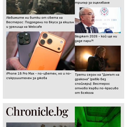
трилър за оцеляване
Любимите ни битки от света на
Вестерос: Подредени по вкуса за екшън
и зрелища на Webcafe
Бюджет 2026 - кой ще ни
даде пари?!
iPhone 18 Pro Max - по-цветен, но и по-
Трети сезон на “Домът на
съкрушителен за джоба
дракона” (ревю без
спойлери): Вестерос
отново кърви по-красиво
от всякога