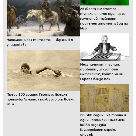
Двайсет километра
тунели и нито един грам
плутоний: тайният
подземен атомен завод на
Мао
Наполеон иска титлата — Франц II я
унищожава
Механичният турчин:
първият „изкуствен
интелект“, който мами
Европа близо век
Преди 100 години Гертруд Едерле
преплува Ламанша по-бързо от всеки
мъж
28 800 години на трона и
един истински Гилгамеш:
какво разказва
Шумерският царски
списък