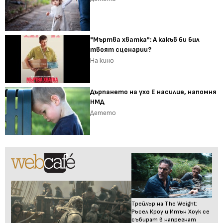
"Мъртва хватка": А какъв би бил
твоят сценарии?
На кино
Дърпането на ухо Е насилие, напомня
НМД
Детето
Трейлър на The Weight:
Ръсел Кроу и Итън Хоук се
събират в напрегнат