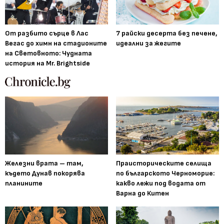
От разбито сърце в Лас
7 райски десерта без печене,
Вегас до химн на стадионите
идеални за жегите
на Световното: Чудната
история на Mr. Brightside
Железни врата – там,
Праисторическите селища
където Дунав покорява
по българското Черноморие:
планините
какво лежи под водата от
Варна до Китен