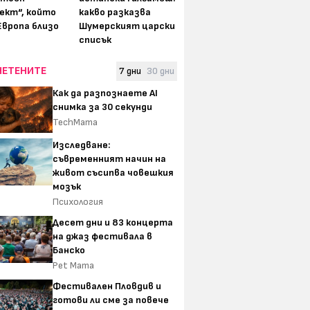
ект“, който
какво разказва
Европа близо
Шумерският царски
списък
ЧЕТЕНИТЕ
7 дни
30 дни
Как да разпознаете AI
снимка за 30 секунди
TechMama
Изследване:
съвременният начин на
живот съсипва човешкия
мозък
Психология
Десет дни и 83 концерта
на джаз фестивала в
Банско
Pet Mama
Фестивален Пловдив и
готови ли сме за повече