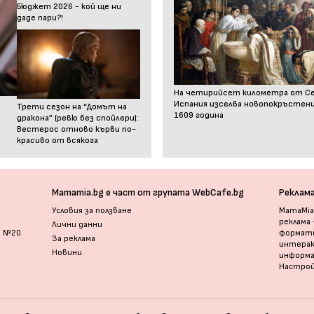
Бюджет 2026 - кой ще ни
даде пари?!
На четирийсет километра от С
Испания изселва новопокръстен
Трети сезон на “Домът на
1609 година
дракона” (ревю без спойлери):
Вестерос отново кърви по-
красиво от всякога
Mamamia.bg е част от групата WebCafe.bg
Реклам
Условия за ползване
MamaMia.
реклама
Лични данни
и №20
формати
За реклама
интерак
Новини
информ
Настрой