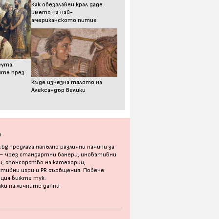
Как обезглавен крал даде
името на най-
американското питие
еута:
ите през
Къде изчезна тялото на
Александър Велики
а
bg предлага напълно различни начини за
 – чрез стандартни банери, иновативни
, спонсорство на категории,
тивни игри и PR съобщения. Повече
ация
вижте тук
.
ки на личните данни