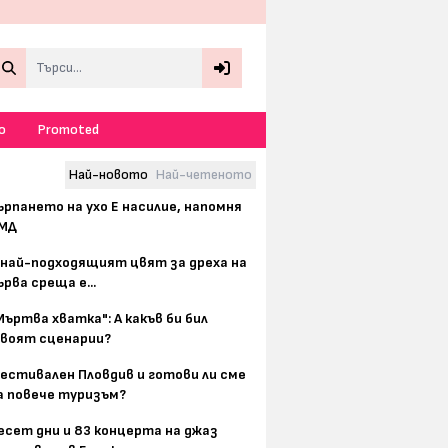
Search
о
Promoted
Най-новото
Най-четеното
ърпането на ухо Е насилие, напомня
МД
 най-подходящият цвят за дреха на
ърва среща е...
Мъртва хватка": А какъв би бил
воят сценарии?
естивален Пловдив и готови ли сме
а повече туризъм?
есет дни и 83 концерта на джаз