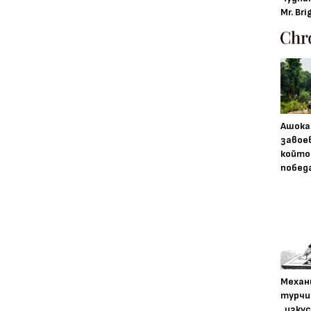
Mr. Bri
Ашока
завое
който
побед
Механ
турчи
„изку