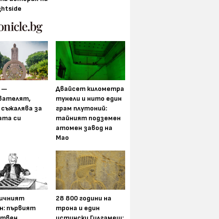
ghtside
 —
Двайсет километра
вателят,
тунели и нито един
 съжалява за
грам плутоний:
ата си
тайният подземен
атомен завод на
Мао
ичният
28 800 години на
н: първият
трона и един
ствен
истински Гилгамеш: