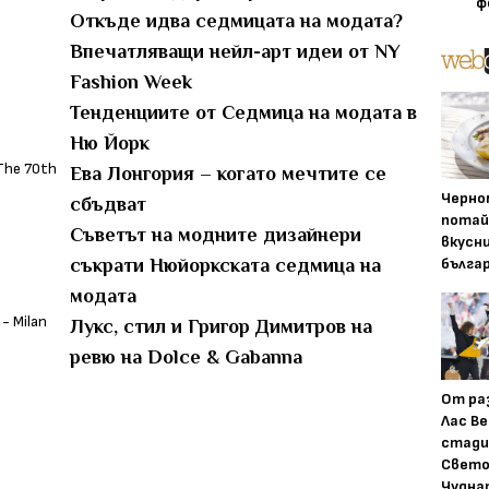
ф
Откъде идва седмицата на модата?
Впечатляващи нейл-арт идеи от NY
Fashion Week
Тенденциите от Седмица на модата в
Ню Йорк
Ева Лонгория – когато мечтите се
Черно
сбъдват
потай
Съветът на модните дизайнери
вкусн
бълга
съкрати Нюйоркската седмица на
модата
Лукс, стил и Григор Димитров на
ревю на Dolce & Gabanna
От ра
Лас Ве
стади
Свето
Чудна