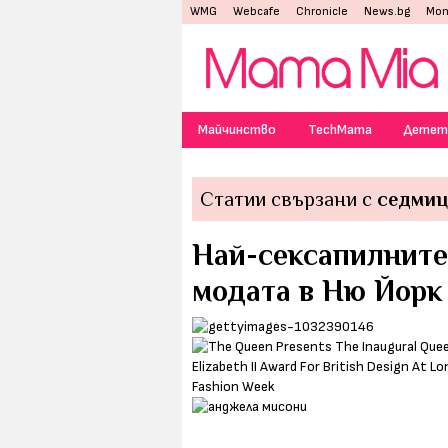
WMG
Webcafe
Chronicle
News.bg
Mon
Майчинство
TechMama
Детет
Статии свързани с
седмиц
Най-сексапилните
модата в Ню Йорк