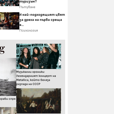
туризъм?
Пътуване
И най-подходящият цвят
за дреха на първа среща
е...
Психология
Музикални хроники:
Легендарният концерт на
Metallica, който беляза
разпада на СССР
ораби спря