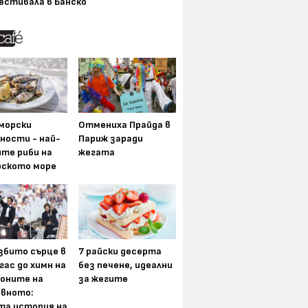
естивала в Банско
морски
Отмениха Прайда в
ности - най-
Париж заради
ите риби на
жегата
рското море
збито сърце в
7 райски десерта
гас до химн на
без печене, идеални
оните на
за жегите
вното:
та история на