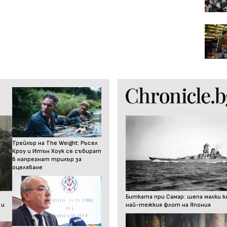
Трейлър на The Weight: Ръсел
Кроу и Итън Хоук се събират
в напрегнат трилър за
оцеляване
Битката при Самар: шепа малки к
 и
най-тежкия флот на Япония