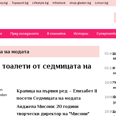
ey.bg
Topsport.bg
Lifestyle.bg
Infostock
shop.gladen.bg
Limon.bg
о
Пред огледалото
В спалнята
Истории
Супертатк
а на модата
01:46
Д
Н
 тоалети от седмицата на
01:14
И
п
10:00
"
т
Кралица на първия ред – Елизабет II
10:00
Ф
посети Седмицата на модата
з
Анджела Мисони: 20 години
10:30
Д
творчески директор на "Мисони"