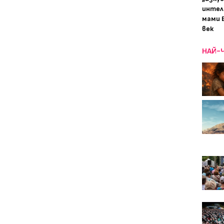
интел
мами 
век
НАЙ-