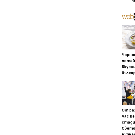
п
Черно
потай
вкусн
бълга
От ра
Лас Ве
стади
Свето
Чудна