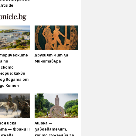
ghtside
торическите
Другият мит за
а по
Минотавъра
рското
морие: какво
под водата от
 до Китен
еон иска
Ашока —
та — Франц II
завоевателят,
щожава
който съжалява за