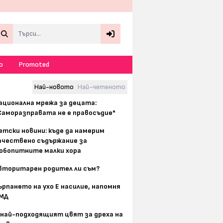
Search
о
Promoted
Най-новото
Най-четеното
ационална мрежа за децата:
Саморазправата не е правосъдие"
етски новини: къде да намерим
ачествено съдържание за
юбопитните малки хора
вторитарен родител ли съм?
ърпането на ухо Е насилие, напомня
МД
 най-подходящият цвят за дреха на