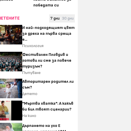
победата си
ЧЕТЕНИТЕ
7 дни
30 дни
И най-подходящият цвят
за дреха на първа среща
е...
Психология
Фестивален Пловдив и
готови ли сме за повече
туризъм?
Пътуване
Авторитарен родител ли
съм?
Детето
"Мъртва хватка": А какъв
би бил твоят сценарии?
На кино
Дърпането на ухо Е