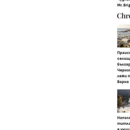
Mr. Bri
Праис
селищ
бълга
Черно
лежи 
Варна
Напол
титла
я уни