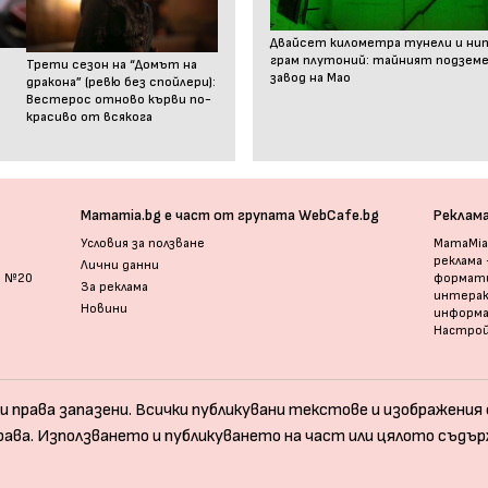
Двайсет километра тунели и ни
грам плутоний: тайният подзем
Трети сезон на “Домът на
завод на Мао
дракона” (ревю без спойлери):
Вестерос отново кърви по-
красиво от всякога
Mamamia.bg е част от групата WebCafe.bg
Реклам
Условия за ползване
MamaMia.
реклама
Лични данни
и №20
формати
За реклама
интерак
Новини
информ
Настрой
и права запазени. Всички публикувани текстове и изображения с
рава. Използването и публикуването на част или цялото съдър