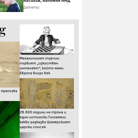
насилие, напомня НМД
Детето
Механичният турчин:
първият „изкуствен
интелект“, който мами
Европа близо век
 преплува
28 800 години на трона и
един истински Гилгамеш:
какво разказва Шумерският
царски списък