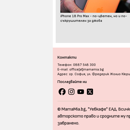
iPhone 18 Pro Max - по-цветен, но и по-
съкрушителен за джоба
Контакти
Телефон: 0887 548 300
E-mail: office[at]mamamia.bg
Адрес: гр. София, ул. Фредерик Жолио Кюр
Последвайте ни
© MamaMia.bg, "Уебкафе" ЕАД. Всичк
авторското право и сродните му п
забранено.