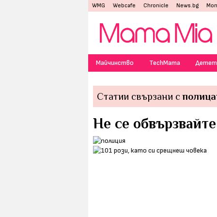
WMG
Webcafe
Chronicle
News.bg
Mon
Майчинство
TechMama
Детет
Статии свързани с
полица
Не се обвързвайте