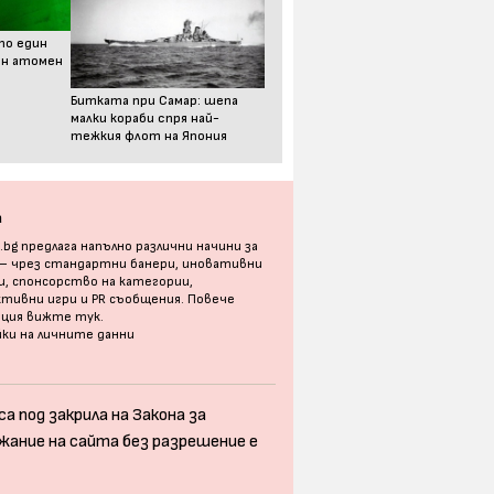
то един
ен атомен
Битката при Самар: шепа
малки кораби спря най-
тежкия флот на Япония
а
bg предлага напълно различни начини за
 – чрез стандартни банери, иновативни
, спонсорство на категории,
тивни игри и PR съобщения. Повече
ация
вижте тук
.
ки на личните данни
а под закрила на Закона за
жание на сайта без разрешение е