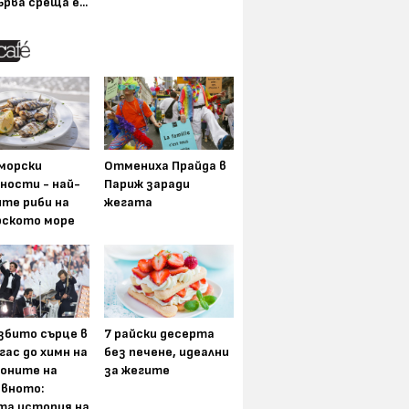
ърва среща е...
морски
Отмениха Прайда в
ности - най-
Париж заради
ите риби на
жегата
рското море
збито сърце в
7 райски десерта
гас до химн на
без печене, идеални
оните на
за жегите
вното:
та история на