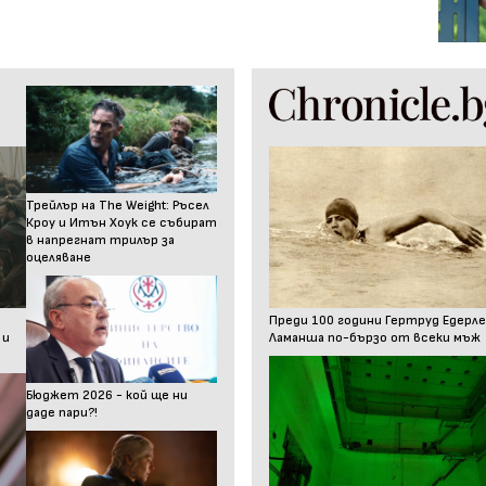
Трейлър на The Weight: Ръсел
Кроу и Итън Хоук се събират
в напрегнат трилър за
оцеляване
Преди 100 години Гертруд Едерле
 и
Ламанша по-бързо от всеки мъж
Бюджет 2026 - кой ще ни
даде пари?!