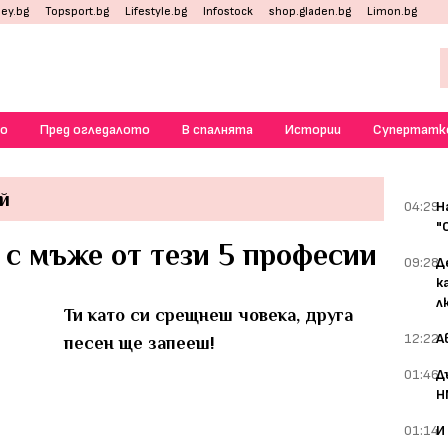
ey.bg
Topsport.bg
Lifestyle.bg
Infostock
shop.gladen.bg
Limon.bg
о
Пред огледалото
В спалнята
Истории
Супертатк
й
04:29
Н
"
 с мъже от тези 5 професии
09:28
Д
к
л
Ти като си срещнеш човека, друга
12:22
А
песен ще запееш!
01:46
Д
Н
01:14
И