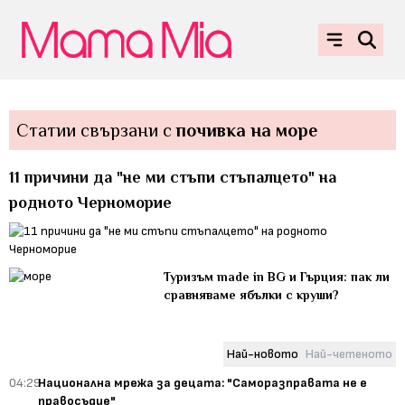
Статии свързани с
почивка на море
11 причини да "не ми стъпи стъпалцето" на
родното Черноморие
Туризъм made in BG и Гърция: пак ли
сравняваме ябълки с круши?
Най-новото
Най-четеното
04:29
Национална мрежа за децата: "Саморазправата не е
правосъдие"