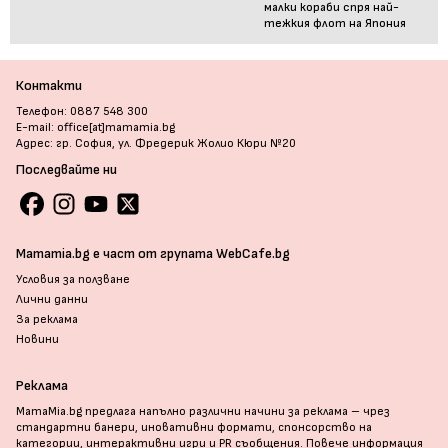
малки кораби спря най-
тежкия флот на Япония
Контакти
Телефон: 0887 548 300
E-mail: office[at]mamamia.bg
Адрес: гр. София, ул. Фредерик Жолио Кюри №20
Последвайте ни
Mamamia.bg е част от групата WebCafe.bg
Условия за ползване
Лични данни
За реклама
Новини
Реклама
MamaMia.bg предлага напълно различни начини за реклама – чрез
стандартни банери, иновативни формати, спонсорство на
категории, интерактивни игри и PR съобщения. Повече информация