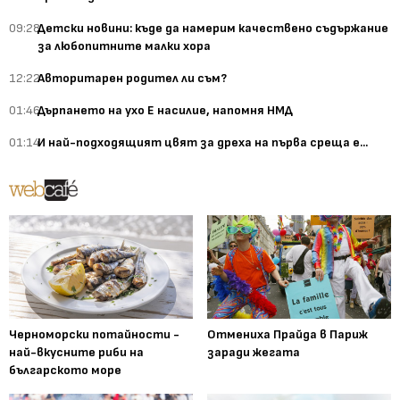
09:28
Детски новини: къде да намерим качествено съдържание
за любопитните малки хора
12:22
Авторитарен родител ли съм?
01:46
Дърпането на ухо Е насилие, напомня НМД
01:14
И най-подходящият цвят за дреха на първа среща е...
Черноморски потайности -
Отмениха Прайда в Париж
най-вкусните риби на
заради жегата
българското море