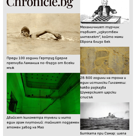
Механичният турчин:
първият „изкуствен
интелект“, който мами
Европа близо век
Преди 100 години Гертруд Едерле
преплува Ламанша по-бързо от всеки
мъж
28 800 години на трона и
един истински Гилгамеш:
какво разказва
Шумерският царски
списък
Двайсет километра тунели и нито
един грам плутоний: тайният подземен
атомен завод на Мао
Битката при Самар: шепа