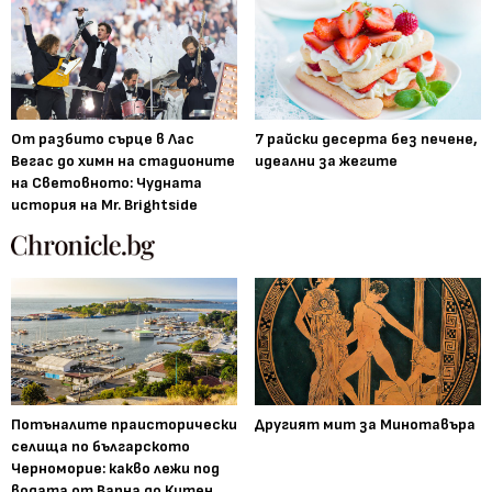
От разбито сърце в Лас
7 райски десерта без печене,
Вегас до химн на стадионите
идеални за жегите
на Световното: Чудната
история на Mr. Brightside
Потъналите праисторически
Другият мит за Минотавъра
селища по българското
Черноморие: какво лежи под
водата от Варна до Китен