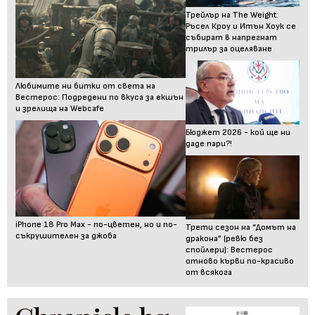
Трейлър на The Weight:
Ръсел Кроу и Итън Хоук се
събират в напрегнат
трилър за оцеляване
Любимите ни битки от света на
Вестерос: Подредени по вкуса за екшън
и зрелища на Webcafe
Бюджет 2026 - кой ще ни
даде пари?!
iPhone 18 Pro Max - по-цветен, но и по-
Трети сезон на “Домът на
съкрушителен за джоба
дракона” (ревю без
спойлери): Вестерос
отново кърви по-красиво
от всякога