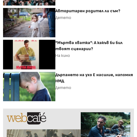
Авторитарен родител ли съм?
Детето
"Мъртва хватка": А какъв би бил
твоят сценарии?
На кино
Дърпането на ухо Е насилие, напомня
НМД
Детето