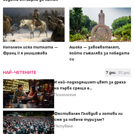
Наполеон иска титлата —
Ашока — завоевателят,
Франц II я унищожава
който съжалява за победата
си
НАЙ-ЧЕТЕНИТЕ
7 дни
30 дни
И най-подходящият цвят за дреха
на първа среща е...
Психология
Фестивален Пловдив и готови ли
сме за повече туризъм?
Пътуване