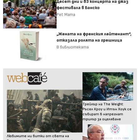
Десет дни и 83 концерта на джаз
фестивала в Банско
Pet Mama
„Жената на френския лейтенант“,
отказала ролята на грешница
В библиотеката
Трейлър на The Weight:
Ръсел Кроу и Итън Хоук се
събират в напрегнат
трилър за оцеляване
Любимите ни битки от света на