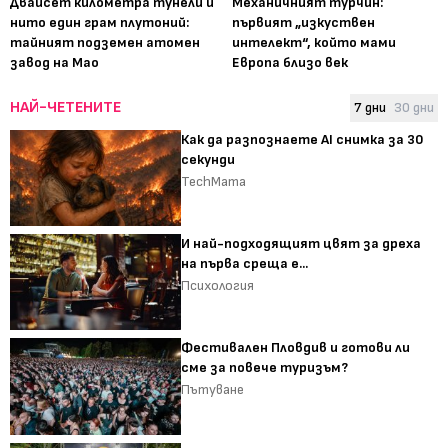
Двайсет километра тунели и
Механичният турчин:
нито един грам плутоний:
първият „изкуствен
тайният подземен атомен
интелект“, който мами
завод на Мао
Европа близо век
НАЙ-ЧЕТЕНИТЕ
7 дни
30 дни
Как да разпознаете AI снимка за 30
секунди
TechMama
И най-подходящият цвят за дреха
на първа среща е...
Психология
Фестивален Пловдив и готови ли
сме за повече туризъм?
Пътуване