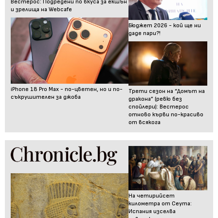
Вестерос: Подредени по вкуса за екшън
и зрелища на Webcafe
Бюджет 2026 - кой ще ни
даде пари?!
iPhone 18 Pro Max - по-цветен, но и по-
Трети сезон на “Домът на
съкрушителен за джоба
дракона” (ревю без
спойлери): Вестерос
отново кърви по-красиво
от всякога
На четирийсет
километра от Сеута:
Испания изселва