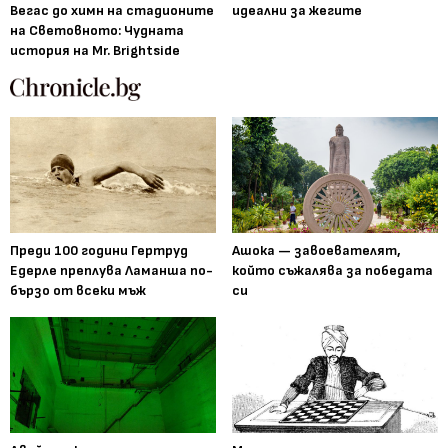
Вегас до химн на стадионите
идеални за жегите
на Световното: Чудната
история на Mr. Brightside
Преди 100 години Гертруд
Ашока — завоевателят,
Едерле преплува Ламанша по-
който съжалява за победата
бързо от всеки мъж
си