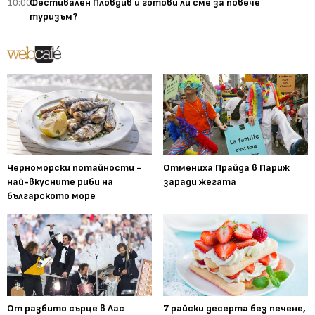
10:00
Фестивален Пловдив и готови ли сме за повече
туризъм?
Черноморски потайности -
Отмениха Прайда в Париж
най-вкусните риби на
заради жегата
българското море
От разбито сърце в Лас
7 райски десерта без печене,