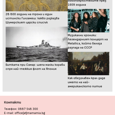
новопокръстените през
1609 година
28 800 години на трона и един
истински Гилгамеш: какво разказва
Шумерският царски списък
Музикални хроники:
Легендарният концерт на
Metallica, който беляза
разпада на СССР
Битката при Самар: шепа малки кораби
спря най-тежкия флот на Япония
Как обезглавен крал даде
името на най-
американското питие
Контакти
Телефон: 0887 548 300
E-mail: office[at]mamamia.bg