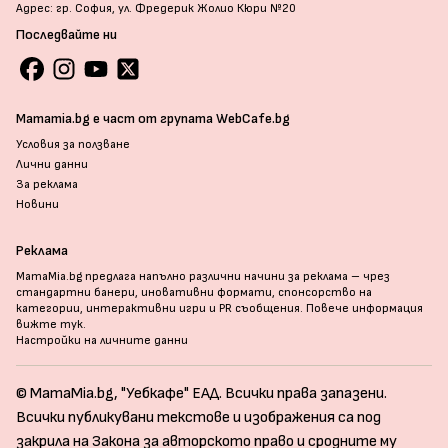
Адрес: гр. София, ул. Фредерик Жолио Кюри №20
Последвайте ни
Mamamia.bg е част от групата WebCafe.bg
Условия за ползване
Лични данни
За реклама
Новини
Реклама
MamaMia.bg предлага напълно различни начини за реклама – чрез
стандартни банери, иновативни формати, спонсорство на
категории, интерактивни игри и PR съобщения. Повече информация
вижте тук
.
Настройки на личните данни
© MamaMia.bg, "Уебкафе" ЕАД. Всички права запазени.
Всички публикувани текстове и изображения са под
закрила на Закона за авторското право и сродните му