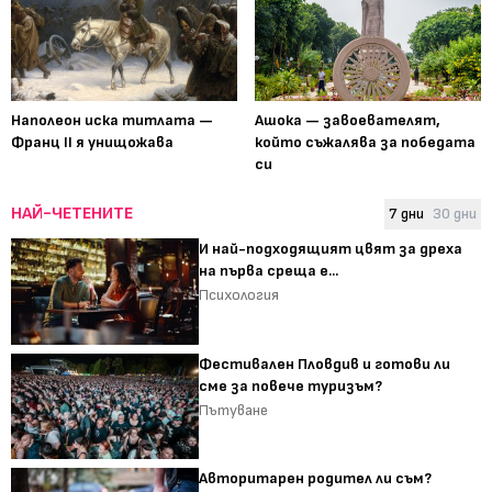
Наполеон иска титлата —
Ашока — завоевателят,
Франц II я унищожава
който съжалява за победата
си
НАЙ-ЧЕТЕНИТЕ
7 дни
30 дни
И най-подходящият цвят за дреха
на първа среща е...
Психология
Фестивален Пловдив и готови ли
сме за повече туризъм?
Пътуване
Авторитарен родител ли съм?