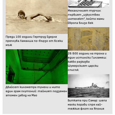
Механичният турчин:
първият „изкуствен
интелект“, който мами
Европа близо век
Преди 100 години Гертруд Едерле
преплува Ламанша по-бързо от всеки
мъж
28 800 години на трона и
един истински Гилгамеш:
какво разказва
Шумерският царски
списък
Двайсет километра тунели и нито
един грам плутоний: тайният подземен
атомен завод на Мао
Битката при Самар: шепа
малки кораби спря най-
тежкия флот на Япония