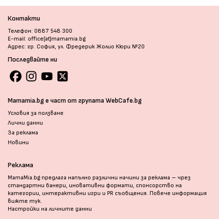
Контакти
Телефон: 0887 548 300
E-mail: office[at]mamamia.bg
Адрес: гр. София, ул. Фредерик Жолио Кюри №20
Последвайте ни
Mamamia.bg е част от групата WebCafe.bg
Условия за ползване
Лични данни
За реклама
Новини
Реклама
MamaMia.bg предлага напълно различни начини за реклама – чрез
стандартни банери, иновативни формати, спонсорство на
категории, интерактивни игри и PR съобщения. Повече информация
вижте тук
.
Настройки на личните данни