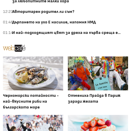
за любопитните малки хора
12:22
Авторитарен родител ли съм?
01:46
Дърпането на ухо Е насилие, напомня НМД
01:14
И най-подходящият цвят за дреха на първа среща е...
Черноморски потайности -
Отмениха Прайда в Париж
най-вкусните риби на
заради жегата
българското море