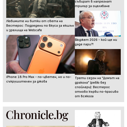
събират в напрегнат
трилър за оцеляване
Любимите ни битки от света на
Вестерос: Подредени по вкуса за екшън
и зрелища на Webcafe
Бюджет 2026 - кой ще ни
даде пари?!
iPhone 18 Pro Max - по-цветен, но и по-
Трети сезон на “Домът на
съкрушителен за джоба
дракона” (ревю без
спойлери): Вестерос
отново кърви по-красиво
от всякога