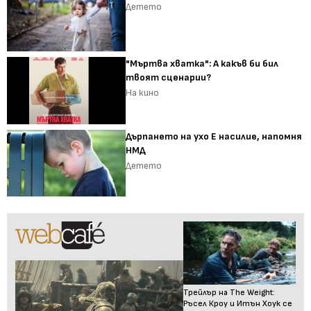
Детето
"Мъртва хватка": А какъв би бил
твоят сценарии?
На кино
Дърпането на ухо Е насилие, напомня
НМД
Детето
Трейлър на The Weight:
Ръсел Кроу и Итън Хоук се