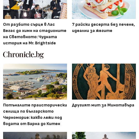
От разбито сърце в Лас
7 райски десерта без печене,
Вегас до химн на стадионите
идеални за жегите
на Световното: Чудната
история на Mr. Brightside
Потъналите праисторически
Другият мит за Минотавъра
селища по българското
Черноморие: какво лежи под
водата от Варна до Китен