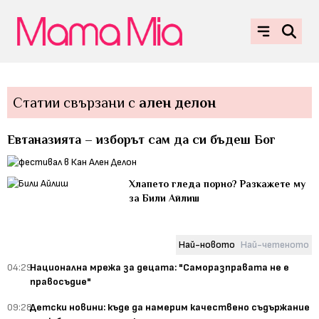
Статии свързани с
ален делон
Евтаназията – изборът сам да си бъдеш Бог
Хлапето гледа порно? Разкажете му
за Били Айлиш
Най-новото
Най-четеното
04:29
Национална мрежа за децата: "Саморазправата не е
правосъдие"
09:28
Детски новини: къде да намерим качествено съдържание