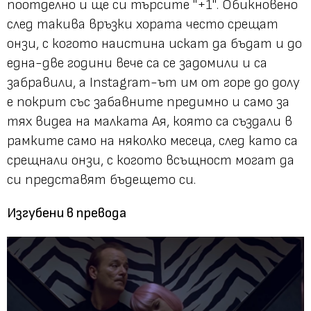
поотделно и ще си търсите
"+1"
. Обикновено
след такива връзки хората често срещат
онзи, с когото наистина искат да бъдат и до
една-две години вече са се задомили и са
забравили, а Instagram-ът им от горе до долу
е покрит със забавните предимно и само за
тях видеа на малката Ая, която са създали в
рамките само на няколко месеца, след като са
срещнали онзи, с когото всъщност могат да
си представят бъдещето си.
Изгубени в превода