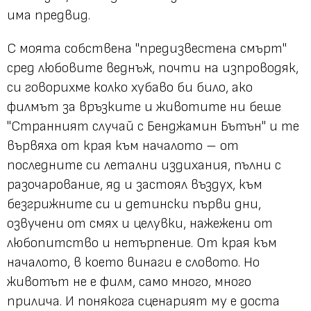
има предвид.
С моята собствена
"предизвестена смърт"
сред любовите веднъж, почти на изпроводяк,
си говорихме колко хубаво би било, ако
филмът за връзките и животите ни беше
"Странният случай с Бенджамин Бътън"
и те
вървяха от края към началото – от
последните си летални издихания, пълни с
разочарование, яд и застоял въздух, към
безгрижните си и детински първи дни,
озвучени от смях и целувки, нажежени от
любопитство и нетърпение. От края към
началото, в което винаги е словото. Но
животът не е филм, само много, много
прилича. И понякога сценарият му е доста