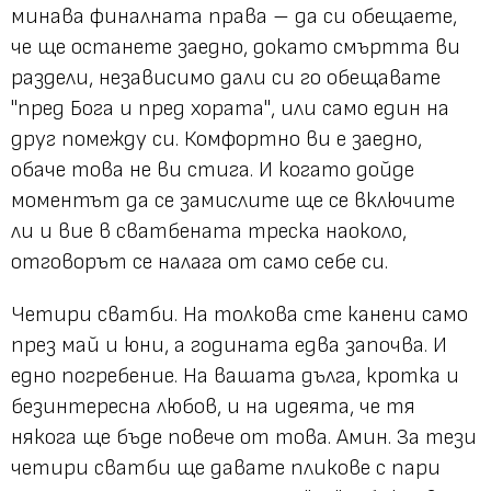
минава финалната права – да си обещаете,
че ще останете заедно, докато смъртта ви
раздели, независимо дали си го обещавате
"пред Бога и пред хората"
, или само един на
друг помежду си. Комфортно ви е заедно,
обаче това не ви стига. И когато дойде
моментът да се замислите ще се включите
ли и вие в сватбената треска наоколо,
отговорът се налага от само себе си.
Четири сватби. На толкова сте канени само
през май и юни, а годината едва започва. И
едно погребение. На вашата дълга, кротка и
безинтересна любов, и на идеята, че тя
някога ще бъде повече от това. Амин. За тези
четири сватби ще давате пликове с пари