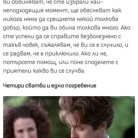
ви обвиняват, че сте избрали най-
неподходящия момент, ще обясняват как
никога няма да срещнете някой толкова
добър, който да ви обича толкова много. Ако
сте успели да се справите безболезнено с
такъв човек, съжалявам, че ви се е случило, и
се радвам, че е приключило. Ако ли не,
потърсете помощ, или поне споделете с
приятели какво ви се случва.
Четири сватби и едно погребение