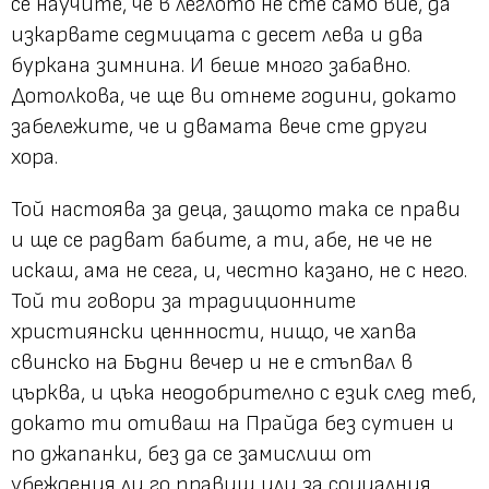
се научите, че в леглото не сте само вие, да
изкарвате седмицата с десет лева и два
буркана зимнина. И беше много забавно.
Дотолкова, че ще ви отнеме години, докато
забележите, че и двамата вече сте други
хора.
Той настоява за деца, защото така се прави
и ще се радват бабите, а ти, абе, не че не
искаш, ама не сега, и, честно казано, не с него.
Той ти говори за традиционните
християнски ценнности, нищо, че хапва
свинско на Бъдни вечер и не е стъпвал в
църква, и цъка неодобрително с език след теб,
докато ти отиваш на Прайда без сутиен и
по джапанки, без да се замислиш от
убеждения ли го правиш или за социалния