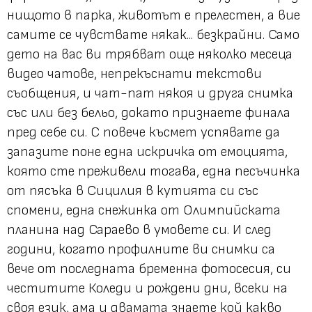
нищото в парка, животът е прелестен, а вие
самите се чувствате някак... безкрайни. Само
дето на вас ви трябват още няколко месеца
видео чатове, непрекъснати текстови
съобщения, и чат-пат някоя и друга снимка
със или без бельо, докато признаете финала
пред себе си. С повече късмет успявате да
запазите поне една искричка от емоцията,
която сте преживели тогава, една песъчинка
от пясъка в Сицилия в кутията си със
спомени, една снежинка от Олимпийската
планина над Сараево в умовете си. И след
години, когато профилните ви снимки са
вече от последната бременна фотосесия, си
честитите Коледи и рождени дни, всеки на
своя език, ама и двамата знаете кой какво