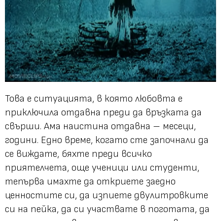
Това е ситуацията, в която любовта е
приключила отдавна преди да връзката да
свърши. Ама наистина отдавна – месеци,
години. Едно време, когато сте започнали да
се виждате, бяхте преди всичко
приятелчета, още ученици или студенти,
тепърва имахте да откриете заедно
ценностите си, да изпиете двулитровките
си на пейка, да си участвате в поготата, да