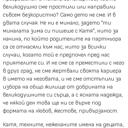
великодушно сме простили или направили
съвсем безкористно? Само дето не сме. И в
двата случая. Не ни е минало, задето
"ти
миналата зима си пишеше с Катя"
, нито за
начина, по който родителите на партньора
са се отнасяли към нас, нито за всички
случаи, когато той е предпочел пред нас
приятелите си. И не сме се преместили с него
в друг град, не сме жертвали своята кариера
в името на неговата, и не сме отстъпили за
избора на общо жилище от добрината на
великодушните си сърца, а с ясната надежда,
че някой ден това ще ни се върне под
формата на любов, жестове, привързаност.
Катя, техните, нежеланите имена на децата,