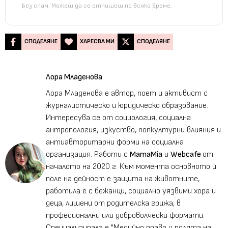
Без спам. Можеш да се отпишеш по всяко време.
СПОДЕЛЯНЕ
ХАРЕСВА МИ
СПОДЕЛЯНЕ
Лора Младенова
Лора Младенова е автор, поет и активист с
журналистическо и юридическо образование.
Интересува се от социология, социална
антропология, изкуство, попкултурни влияния и
антиавторитарни форми на социална
организация. Работи с
MamaMia
и
Webcafe
от
началото на 2020 г. Към момента основното ѝ
поле на дейност е защита на животните,
работила е с бежанци, социално уязвими хора и
деца, лишени от родителска грижа, в
професионални или доброволчески формати.
Специализирала е "Медийно право и ролята на