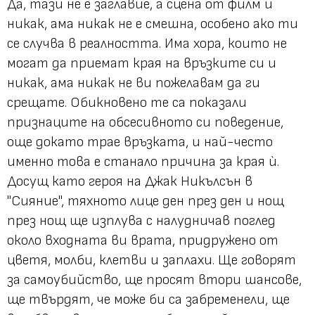
Да, тази не е заглавие, а сцена от филм и
никак, ама никак не е смешна, особено ако ти
се случва в реалността. Има хора, които не
могат да приемат края на връзките си и
никак, ама никак не ви пожелавам да ги
срещате. Обикновено те са показали
признаците на обсесивното си поведение,
още докато трае връзката, и най-често
именно това е станало причина за края ѝ.
Досущ като героя на Джак Никълсън в
"Сияние",
тяхното лице ден през ден и нощ
през нощ ще изплува с налудничав поглед
около входната ви врата, придружено от
цветя, молби, клетви и заплахи. Ще говорят
за самоубийство, ще просят втори шансове,
ще твърдят, че може би са забременели, ще