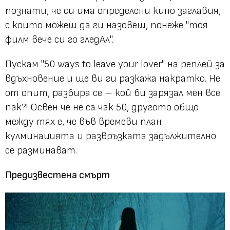
познати, че си има определени кино заглавия,
с които можеш да ги назовеш, понеже
"тоя
филм вече си го гледАл".
Пускам
"50 ways to leave your lover"
на реплей за
вдъхновение и ще ви ги разкажа накратко. Не
от опит, разбира се – кой би зарязал мен все
пак?! Освен че не са чак 50, другото общо
между тях е, че във времеви план
кулминацията и развръзката задължително
се разминават.
Предизвестена смърт