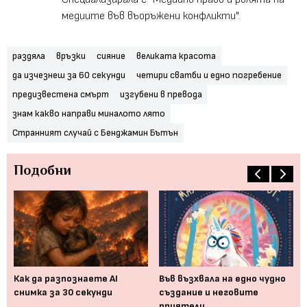
медиите във въоръжени конфликти".
раздяла
връзки
сияние
великата красота
да изчезнеш за 60 секунди
четири сватби и едно погребение
предизвестена смърт
изгубени в превода
знам какво направи миналото лято
Странният случай с Бенджамин Бътън
Подобни
 с
Как да разпознаете AI
Във възхвала на едно чудно
Ня
,
снимка за 30 секунди
създание и неговите
пр
в
приятели