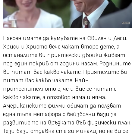
Наесен имате да кумувате на Свилен и Деси.
Хриси и Христо вече чакат второ дете, а
останалите ви приятелски двойки живеят
под един покрив от години насам. Роднините
ви питат вас какво чакате. Приятелите ви
питат вас какво чакате. Най-
притеснителното е, че и вие се питате
какво чакате, а отговор няма и няма.
Американските филми обичат да ползват
една тъпа метафора с бейзболни бази за
развитието на връзката във физически план.
Тези бази отдавна сте ги минали, но не ви се