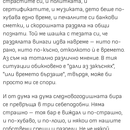
страстите си, и политката, и
сертификатите, и музиката, дето беше по-
хубава едно време, и печалните си банкови
сметки, и скорошната раздяла на общи
познати. Той ме шашка с тезата си, че
раздялата винаги идва навреме – нито по-
рано, нито по-късно, отколкото ѝ е времето.
Аз съм на тотално различно мнение. В тия
ситуации обикновено е
"дали аз закъснях",
"или времето бързаше"
, твърдя, може би
просто ми се спори.
И от дума на дума следновогодишната бира
се превръща в три себеподобни. Няма
страшно – тоя бар е виждал и по-страшно,
и по-хубаво, и по-лошо, и някои от нашите
собствени срещи и раздели. Не че някой