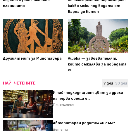
планините
какво лежи под водата от
Варна до Китен
Другият мит за Минотавъра
Ашока — завоевателят,
който съжалява за победата
си
НАЙ-ЧЕТЕНИТЕ
7 дни
30 дни
И най-подходящият цвят за дреха
на първа среща е...
Психология
Авторитарен родител ли съм?
Детето