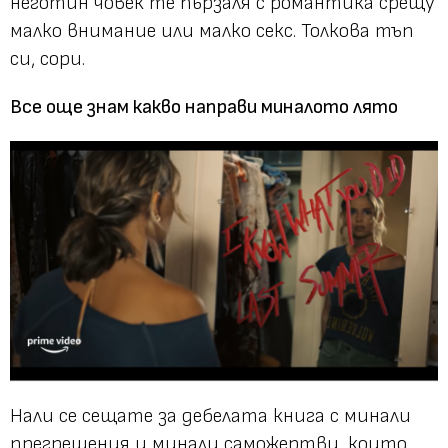
неготин човек те пързаля с романтика срещу
малко внимание или малко секс. Толкова тъп
си, сори.
Все още знам какво направи миналото лято
Нали се сещате за дебелата книга с минали
прегрешения и минали саможертви, които