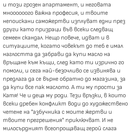
и този грозен апартамент, и неговата
мноооооого важна професия, и твоите
непоискани саможертви изплуват едни през
други като призраци във всеки следващ
семеен скандал. Нещо повече, идват и в
ситуациите, когато човекът до теб е имал
наглостта да забрави да купи масло на
връщане към къщи, след като ти изрично го
помоли, и сега най-безочливо се извинява и
предлага да се върне обратно до магазина, за
да купи все пак маслото. А ти му прости за
Катя! Че и деца му роди. Тези връзки, в които
всеки дребен конфликт води до художествено
четене на
"азбучника с моите жертви и
твоите прегрешения"
приключват. И не
милосърдният всеопрощаващ герой слага