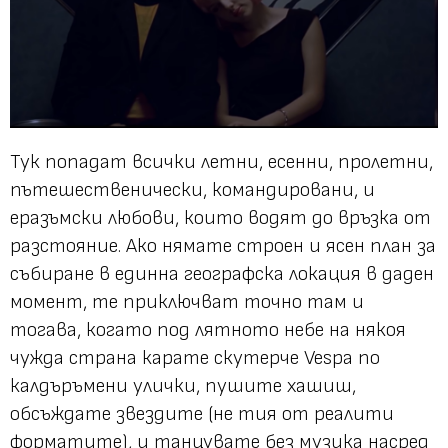
Тук попадат всички летни, есенни, пролетни,
пътешественически, командировани, и
еразъмски любови, които водят до връзка от
разстояние. Ако нямате строен и ясен план за
събиране в единна географска локация в даден
момент, те приключват точно там и
тогава, когато под лятното небе на някоя
чужда страна карате скутерче Vespa по
калдъръмени улички, пушите хашиш,
обсъждате звездите (не тия от реалити
форматите), и танцувате без музика насред