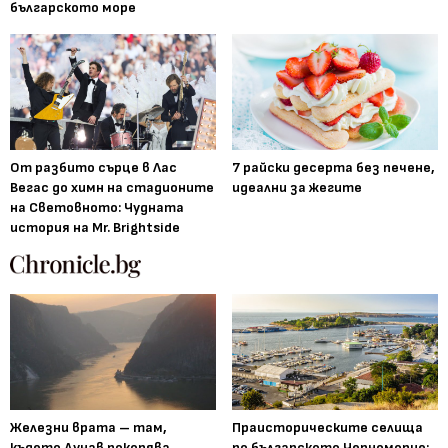
българското море
От разбито сърце в Лас
7 райски десерта без печене,
Вегас до химн на стадионите
идеални за жегите
на Световното: Чудната
история на Mr. Brightside
Железни врата – там,
Праисторическите селища
където Дунав покорява
по българското Черноморие: