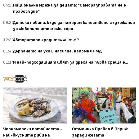
04:29
Национална мрежа за децата: "Саморазправата не е
правосъдие"
09:28
Детски новини: къде да намерим качествено съдържание
за любопитните малки хора
12:22
Авторитарен родител ли съм?
01:46
Дърпането на ухо Е насилие, напомня НМД
01:14
И най-подходящият цвят за дреха на първа среща е...
Черноморски потайности -
Отмениха Прайда в Париж
най-вкусните риби на
заради жегата