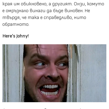
края им обикновено, а другият. Онзи, комуто
е омръзнало винаги да бъде виновен. Не
твърдя, че така е справедливо, нито
обратното.
Here's Johny!