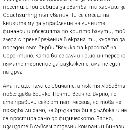
престиж. Той събира за сватба, ти харчиш за
Couchsurfing пътувания. Ти се смееш на
книгите му за управление на личните
финанси и обсесията по крипто валути, той
гледа с пренебрежение в екрана ти, където за
пореден път върви
"Великата красота"
на
Сорентино. Като ви се случи нещо интересно,
нямате търпение да разкажете, ама не един
на друг.
Ама нищо, нали се обичате, а пък тя любовта
побеждава всичко. Почти всичко. Вярно, не
сте правили секс от пет месеца, но това не
показва ли само, че връзката ви е дълбока и не
се простира само до физическото. Вярно,
излизате в съвсем отделни компании винаги,