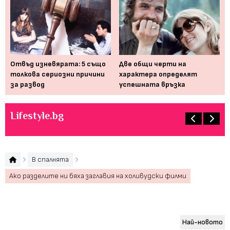
Отвъд изневярата: 5 също
Две общи черти на
5 
на
толкова сериозни причини
характера определят
за
за развод
успешната връзка
Lifestyle.bg
В спалнята
Ако разделите ни бяха заглавия на холивудски филми
Най-новото