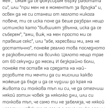
мен", "имам да се фокусирам върху работата
си",
или
"при мен не е моментът за връзка"
и,
освен да не си станеш от леглото никога
повече, ти се иска поне да беше разбрал нещо
истинско като
"бившият звънна, иска да се
съберем"
,
"ами, виж, на мен просто ми се
правеше секс"
, или
"абе, харесваш ми, ама не
достатъчно"
, понеже реално това последното
е разковничето на всичко. Цялото нещо трае
от 60 секунди до месец. И безкрайно боли,
понеже те оставя на средата на най-
розовите ти мечти да си мислиш какво
можеше да бъде и да се чудиш до края на
живота си толкова тъп ли си, че да отегчиш
някой готин човек за няколко дни, или си
толкова тъп, че само ти не забеляза, че някой