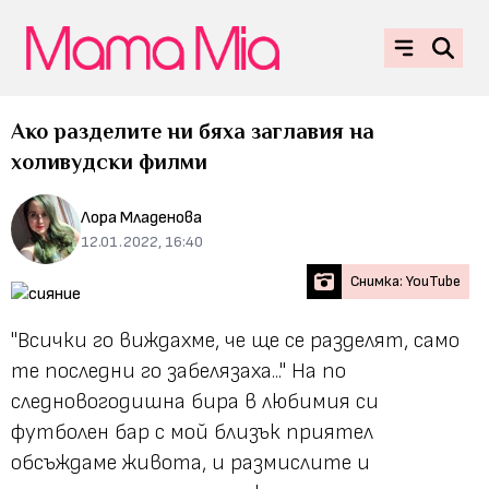
Ако разделите ни бяха заглавия на
холивудски филми
Лора Младенова
12.01.2022, 16:40
Снимка: YouTube
"Всички го виждахме, че ще се разделят, само
те последни го забелязаха..."
На по
следновогодишна бира в любимия си
футболен бар с мой близък приятел
обсъждаме живота, и размислите и