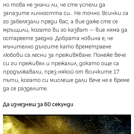
но това не значи ли, че сте успели да
запазите личността си... Не точно. Всички са
го забелязали преди вас, а вие даже сте се
мръщили, когато ви го казват – вие няма да
остареете заедно. Добрата новина е, че
мъчително дългите като времетраене
любови са лесни за преживяване. Понеже вече
си ги преживял и прежалил, докато още са
продължавали, през някой от всичките 17
пъти, когато си мислеше дали вече не е време
да се разделите.
Да изчезнеш за 60 секунди