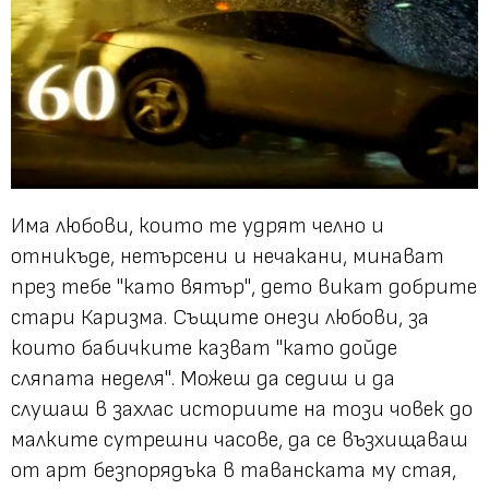
Има любови, които те удрят челно и
отникъде, нетърсени и нечакани, минават
през тебе
"като вятър"
, дето викат добрите
стари Каризма. Същите онези любови, за
които бабичките казват
"като дойде
сляпата неделя"
. Можеш да седиш и да
слушаш в захлас историите на този човек до
малките сутрешни часове, да се възхищаваш
от арт безпорядъка в таванската му стая,