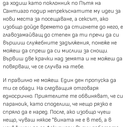
да ходиш като поклонник по Пътя на
Сантиаго подир непрекъснатите му идеи за
нови места за посещаване, а сексът, ако
изобщо дойде времето да стигнете до него, е
главозамайващ до степен да ти пречи да си
вършиш служебните задължения, понеже не
можеш да спреш да си мислиш за снощи.
Вървиш две крачки над земята и не можеш да
повярваш, че се случва на тебе.
И правилно не можеш. Един ден пропуска да
ти се обади. На следващия отговаря
едносрично. Приятелите те обвиняват, че си
параноик, като споделиш, че нещо рязко е
спряло да е наред. После, ако изобщо чуеш
нещо, чуваш някое
"вината не е в теб, а в