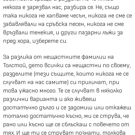
някога е зарязвал нас, разбира се. Не, също
така никога не хапваме чесън, никога не сме се
забавлявали на сръбска песен, никога не сме
връзвали тенекия, и други пазарни лъжи за
пред хора, изберете си.
За разлика от нещастните фамилии на
Толстой, дето всички са нещастни по своему,
разделите (тези същите, които никога не се
случват на нас самите) си приличат, при
това ужасно много. Те се случват в няколко
различни варианта и ако живееш
достатъчно дълго и се задомиш или откажеш
тотално достатъчно късно, ми се струва, че
рано или късно ще се сблъскаш с повечето от
тях. И ще ти се струват познати, толкова