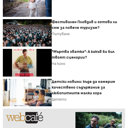
Фестивален Пловдив и готови ли
сме за повече туризъм?
Пътуване
"Мъртва хватка": А какъв би бил
твоят сценарии?
На кино
Детски новини: къде да намерим
качествено съдържание за
любопитните малки хора
Детето