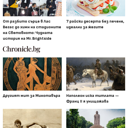
От разбито сърце в Лас
7 райски десерта без печене,
Вегас до химн на стадионите
идеални за жегите
на Световното: Чудната
история на Mr. Brightside
Другият мит за Минотавъра
Наполеон иска титлата —
Франц II я унищожава