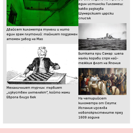
един истински Гилгамеш:
какво разказва
Шумерският царски
списък
Двайсет километра тунели и нито
един грам плутоний: тайният подземен
атомен завод на Мао
Битката при Самар: шепа
малки кораби спря най-
тежкия флот на Япония
Механичният турчин: първият
„изкуствен интелект“, който мами
Европа близо век
На четирийсет
километра от Сеута:
Испания изселва
новопокръстените през
1609 година