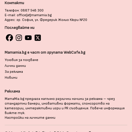
Контакти
Телефон: 0887 548 300
E-mail: office[at]mamamia.bg
Адрес: гр. София, ул. Фредерик Жолио Кюри №20
Последвайте ни
Mamamia.bg е част от групата WebCafe.bg
Условия за ползване
Лични данни
За реклама
Новини
Реклама
MamaMia.bg предлага напълно различни начини за реклама – чрез
стандартни банери, иновативни формати, спонсорство на
категории, интерактивни игри и PR съобщения. Повече информация
вижте тук
.
Настройки на личните данни