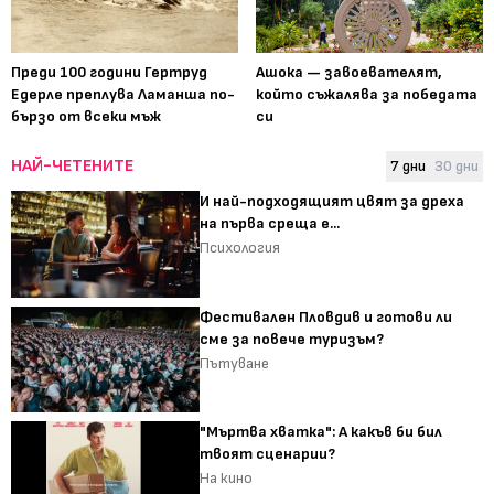
Преди 100 години Гертруд
Ашока — завоевателят,
Едерле преплува Ламанша по-
който съжалява за победата
бързо от всеки мъж
си
НАЙ-ЧЕТЕНИТЕ
7 дни
30 дни
И най-подходящият цвят за дреха
на първа среща е...
Психология
Фестивален Пловдив и готови ли
сме за повече туризъм?
Пътуване
"Мъртва хватка": А какъв би бил
твоят сценарии?
На кино