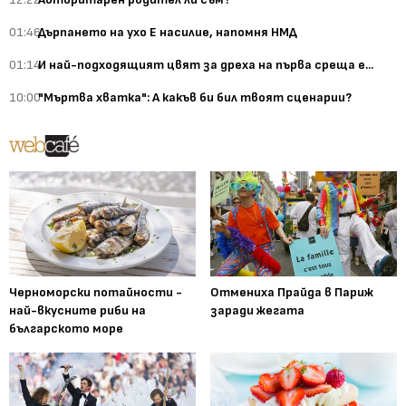
01:46
Дърпането на ухо Е насилие, напомня НМД
01:14
И най-подходящият цвят за дреха на първа среща е...
10:00
"Мъртва хватка": А какъв би бил твоят сценарии?
Черноморски потайности -
Отмениха Прайда в Париж
най-вкусните риби на
заради жегата
българското море