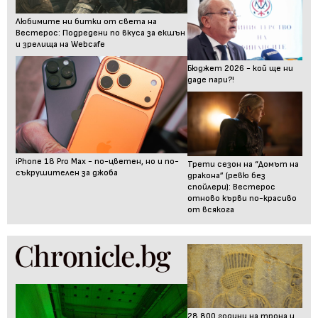
Любимите ни битки от света на
Вестерос: Подредени по вкуса за екшън
и зрелища на Webcafe
Бюджет 2026 - кой ще ни
даде пари?!
iPhone 18 Pro Max - по-цветен, но и по-
Трети сезон на “Домът на
съкрушителен за джоба
дракона” (ревю без
спойлери): Вестерос
отново кърви по-красиво
от всякога
28 800 години на трона и