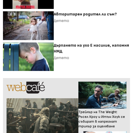
Авторитарен родител ли съм?
Детето
Дърпането на ухо Е насилие, напомня
НМД
Детето
Трейлър на The Weight:
Ръсел Кроу и Итън Хоук се
събират в напрегнат
трилър за оцеляване