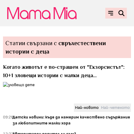
Статии свързани с
свръхестествени
истории с деца
Когато животът е по-страшен от "Екзорсистът":
10+1 зловещи истории с малки деца...
Най-новото
Най-четеното
09:28
Детски новини: къде да намерим качествено съдържание
за любопитните малки хора
12:22
Авторитарен родител ли съм?