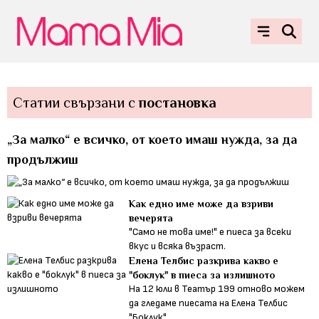
Статии свързани с
постановка
„За малко“ е всичко, от което имаш нужда, за да
продължиш
Как едно име може да взриви
вечерята
"Само не това име!" е пиеса за всеки
вкус и всяка възраст.
Елена Телбис разкрива какво е
"боклук" в пиеса за излишното
На 12 юли в Театър 199 отново можем
да гледаме пиесата на Елена Телбис
"Боклук"