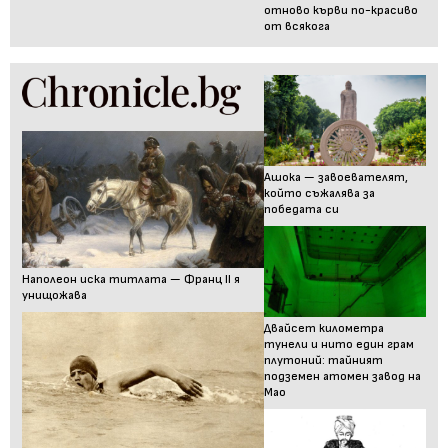
отново кърви по-красиво
от всякога
Ашока — завоевателят,
който съжалява за
победата си
Наполеон иска титлата — Франц II я
унищожава
Двайсет километра
тунели и нито един грам
плутоний: тайният
подземен атомен завод на
Мао