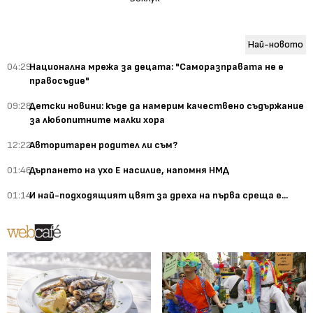
Най-новото
04:29
Национална мрежа за децата: "Саморазправата не е
правосъдие"
09:28
Детски новини: къде да намерим качествено съдържание
за любопитните малки хора
12:22
Авторитарен родител ли съм?
01:46
Дърпането на ухо Е насилие, напомня НМД
01:14
И най-подходящият цвят за дреха на първа среща е...