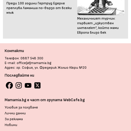
Преди 100 години Гертруд Едерле
преплува Ламанша по-бързо от всеки
мъж
Механичният турчин:
първият „изкуствен
интелект“, който мами
Европа близо век
Контакти
Телефон: 0887 548 300
E-mail: office[at]mamamia.bg
Адрес: гр. София, ул. Фредерик Жолио Кюри №20
Последвайте ни
Mamamia.bg е част от групата WebCafe.bg
Условия за ползване
Лични данни
За реклама
Новини