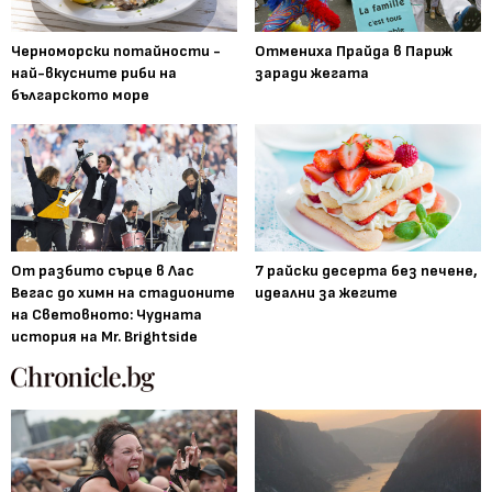
Черноморски потайности -
Отмениха Прайда в Париж
най-вкусните риби на
заради жегата
българското море
От разбито сърце в Лас
7 райски десерта без печене,
Вегас до химн на стадионите
идеални за жегите
на Световното: Чудната
история на Mr. Brightside