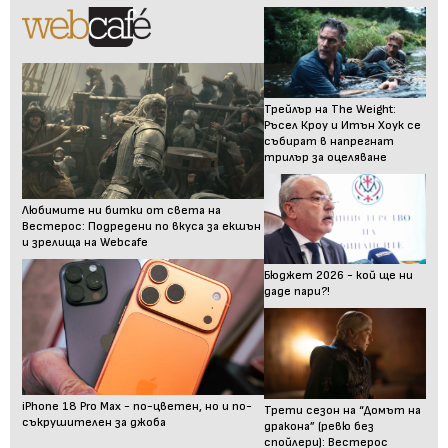
Трейлър на The Weight:
Ръсел Кроу и Итън Хоук се
събират в напрегнат
трилър за оцеляване
Любимите ни битки от света на
Вестерос: Подредени по вкуса за екшън
и зрелища на Webcafe
Бюджет 2026 - кой ще ни
даде пари?!
iPhone 18 Pro Max - по-цветен, но и по-
Трети сезон на “Домът на
съкрушителен за джоба
дракона” (ревю без
спойлери): Вестерос