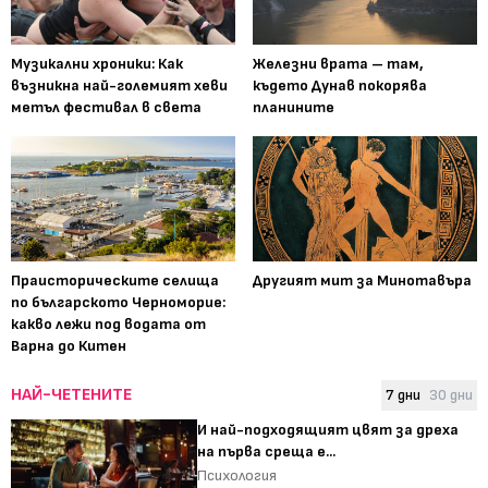
Музикални хроники: Как
Железни врата – там,
възникна най-големият хеви
където Дунав покорява
метъл фестивал в света
планините
Праисторическите селища
Другият мит за Минотавъра
по българското Черноморие:
какво лежи под водата от
Варна до Китен
НАЙ-ЧЕТЕНИТЕ
7 дни
30 дни
И най-подходящият цвят за дреха
на първа среща е...
Психология