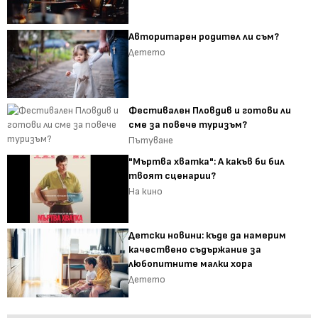
Авторитарен родител ли съм?
Детето
Фестивален Пловдив и готови ли
сме за повече туризъм?
Пътуване
"Мъртва хватка": А какъв би бил
твоят сценарии?
На кино
Детски новини: къде да намерим
качествено съдържание за
любопитните малки хора
Детето