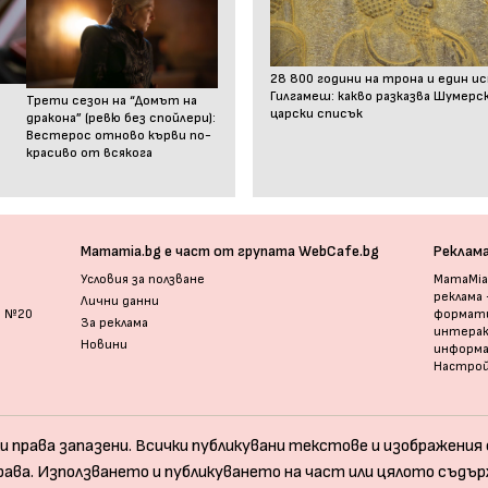
28 800 години на трона и един и
Гилгамеш: какво разказва Шумер
Трети сезон на “Домът на
царски списък
дракона” (ревю без спойлери):
Вестерос отново кърви по-
красиво от всякога
Mamamia.bg е част от групата WebCafe.bg
Реклам
Условия за ползване
MamaMia.
реклама
Лични данни
и №20
формати
За реклама
интерак
Новини
информ
Настрой
и права запазени. Всички публикувани текстове и изображения с
рава. Използването и публикуването на част или цялото съдър