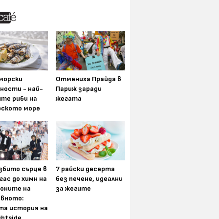
морски
Отмениха Прайда в
ности - най-
Париж заради
ите риби на
жегата
рското море
збито сърце в
7 райски десерта
гас до химн на
без печене, идеални
оните на
за жегите
вното:
та история на
ghtside