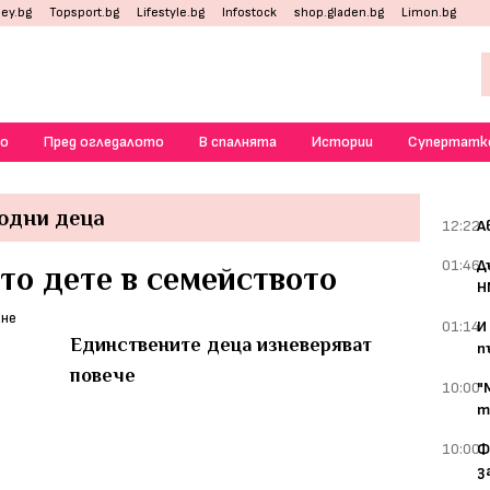
ey.bg
Topsport.bg
Lifestyle.bg
Infostock
shop.gladen.bg
Limon.bg
о
Пред огледалото
В спалнята
Истории
Супертатк
одни деца
12:22
А
01:46
Д
то дете в семейството
Н
01:14
И
Единствените деца изневеряват
п
повече
10:00
"
т
10:00
Ф
з