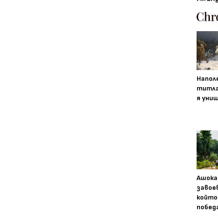
Напол
титла
я уни
Ашока
завое
който
побед