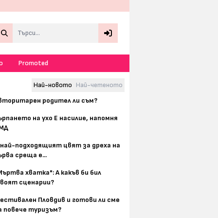
Search
о
Promoted
Най-новото
Най-четеното
вторитарен родител ли съм?
ърпането на ухо Е насилие, напомня
МД
 най-подходящият цвят за дреха на
ърва среща е...
Мъртва хватка": А какъв би бил
воят сценарии?
естивален Пловдив и готови ли сме
а повече туризъм?