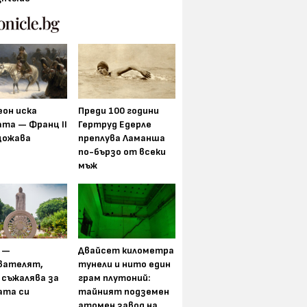
еон иска
Преди 100 години
та — Франц II
Гертруд Едерле
щожава
преплува Ламанша
по-бързо от всеки
мъж
 —
Двайсет километра
вателят,
тунели и нито един
 съжалява за
грам плутоний:
ата си
тайният подземен
атомен завод на