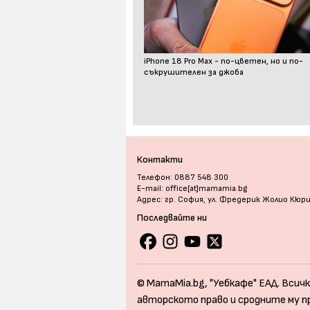
iPhone 18 Pro Max - по-цветен, но и по-
съкрушителен за джоба
Контакти
Телефон: 0887 548 300
E-mail: office[at]mamamia.bg
Адрес: гр. София, ул. Фредерик Жолио Кюр
Последвайте ни
© MamaMia.bg, "Уебкафе" ЕАД. Всичк
авторското право и сродните му п