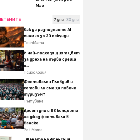
Мао
ЧЕТЕНИТЕ
7 дни
30 дни
Как да разпознаете AI
снимка за 30 секунди
TechMama
И най-подходящият цвят
за дреха на първа среща
е...
Психология
Фестивален Пловдив и
готови ли сме за повече
туризъм?
Пътуване
Десет дни и 83 концерта
на джаз фестивала в
Банско
Pet Mama
„Жената на френския