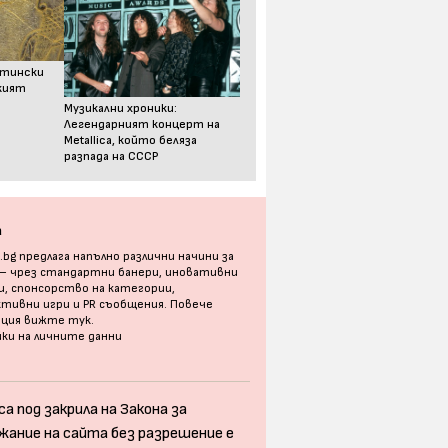
стински
ският
Музикални хроники:
Легендарният концерт на
Metallica, който беляза
разпада на СССР
а
bg предлага напълно различни начини за
 – чрез стандартни банери, иновативни
, спонсорство на категории,
тивни игри и PR съобщения. Повече
ация
вижте тук
.
ки на личните данни
а под закрила на Закона за
жание на сайта без разрешение е