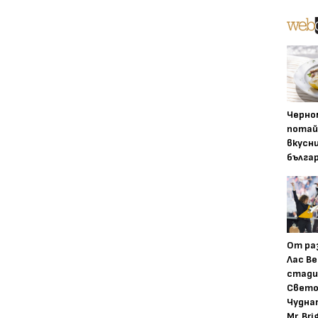
Черно
потай
вкусн
бълга
От ра
Лас Ве
стади
Свето
Чудна
Mr. Bri