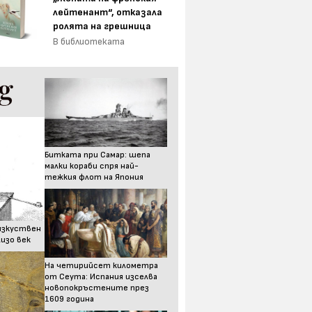
лейтенант“, отказала
ролята на грешница
В библиотеката
Битката при Самар: шепа
малки кораби спря най-
тежкия флот на Япония
изкуствен
изо век
На четирийсет километра
от Сеута: Испания изселва
новопокръстените през
1609 година