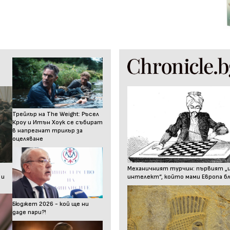
Трейлър на The Weight: Ръсел
Кроу и Итън Хоук се събират
в напрегнат трилър за
оцеляване
Механичният турчин: първият „
 и
интелект“, който мами Европа бл
Бюджет 2026 - кой ще ни
даде пари?!