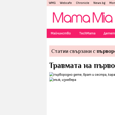
WMG
Webcafe
Chronicle
News.bg
Mon
Майчинство
TechMama
Детет
Статии свързани с
първор
Травмата на първо