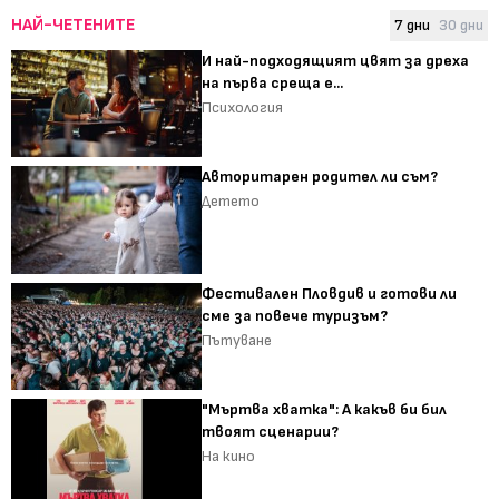
НАЙ-ЧЕТЕНИТЕ
7 дни
30 дни
И най-подходящият цвят за дреха
на първа среща е...
Психология
Авторитарен родител ли съм?
Детето
Фестивален Пловдив и готови ли
сме за повече туризъм?
Пътуване
"Мъртва хватка": А какъв би бил
твоят сценарии?
На кино