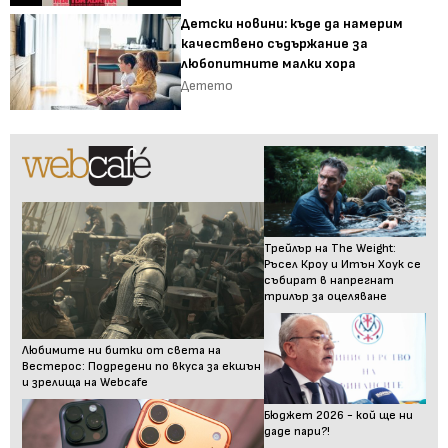
Детски новини: къде да намерим
качествено съдържание за
любопитните малки хора
Детето
Трейлър на The Weight:
Ръсел Кроу и Итън Хоук се
събират в напрегнат
трилър за оцеляване
Любимите ни битки от света на
Вестерос: Подредени по вкуса за екшън
и зрелища на Webcafe
Бюджет 2026 - кой ще ни
даде пари?!