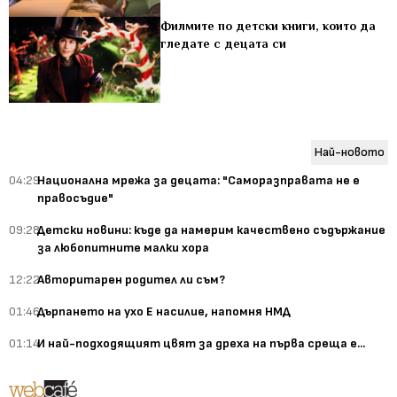
Филмите по детски книги, които да
гледате с децата си
Най-новото
04:29
Национална мрежа за децата: "Саморазправата не е
правосъдие"
09:28
Детски новини: къде да намерим качествено съдържание
за любопитните малки хора
12:22
Авторитарен родител ли съм?
01:46
Дърпането на ухо Е насилие, напомня НМД
01:14
И най-подходящият цвят за дреха на първа среща е...