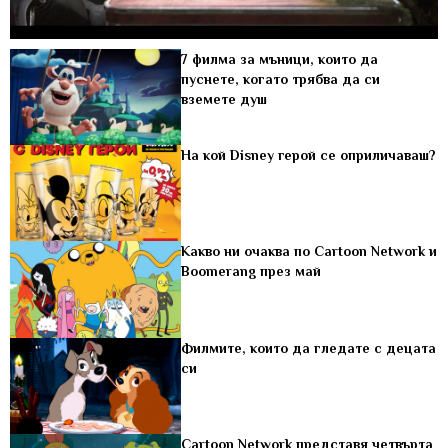
7 филма за мъници, които да
пуснете, когато трябва да си
вземете душ
На кой Disney герой се оприличаваш?
Какво ни очаква по Cartoon Network и
Boomerang през май
Филмите, които да гледате с децата
си
Cartoon Network представя четвърта