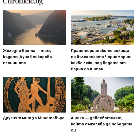
Железни врата – там,
Праисторическите селища
където Дунав покорява
по българското Черноморие:
планините
какво лежи под водата от
Варна до Китен
Другият мит за Минотавъра
Ашока — завоевателят,
който съжалява за победата
си