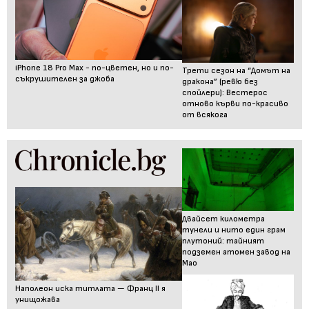
iPhone 18 Pro Max - по-цветен, но и по-
Трети сезон на “Домът на
съкрушителен за джоба
дракона” (ревю без
спойлери): Вестерос
отново кърви по-красиво
от всякога
Двайсет километра
тунели и нито един грам
плутоний: тайният
подземен атомен завод на
Мао
Наполеон иска титлата — Франц II я
унищожава