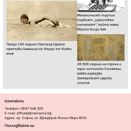
Механичният турчин:
първият „изкуствен
интелект“, който мами
Европа близо век
Преди 100 години Гертруд Едерле
преплува Ламанша по-бързо от всеки
мъж
28 800 години на трона и
един истински Гилгамеш:
какво разказва
Шумерският царски
списък
Контакти
Телефон: 0887 548 300
E-mail: office[at]mamamia.bg
Адрес: гр. София, ул. Фредерик Жолио Кюри №20
Последвайте ни