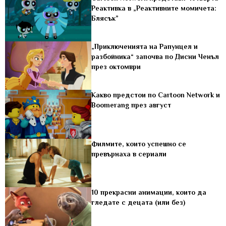
Реактивка в „Реактивните момичета:
Блясък”
„Приключенията на Рапунцел и
разбойника“ започва по Дисни Ченъл
през октомври
Какво предстои по Cartoon Network и
Boomerang през август
Филмите, които успешно се
превърнаха в сериали
10 прекрасни анимации, които да
гледате с децата (или без)