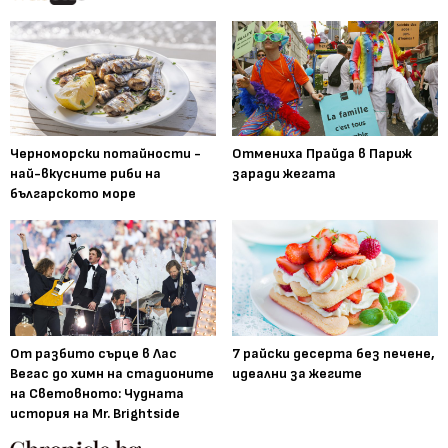
Черноморски потайности -
Отмениха Прайда в Париж
най-вкусните риби на
заради жегата
българското море
От разбито сърце в Лас
7 райски десерта без печене,
Вегас до химн на стадионите
идеални за жегите
на Световното: Чудната
история на Mr. Brightside