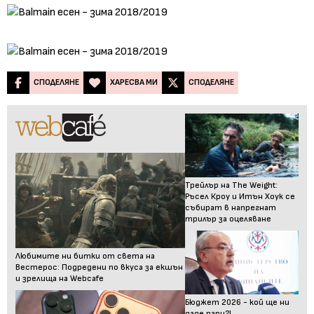
СПОДЕЛЯНЕ
ХАРЕСВА МИ
СПОДЕЛЯНЕ
Трейлър на The Weight:
Ръсел Кроу и Итън Хоук се
събират в напрегнат
трилър за оцеляване
Любимите ни битки от света на
Вестерос: Подредени по вкуса за екшън
и зрелища на Webcafe
Бюджет 2026 - кой ще ни
даде пари?!