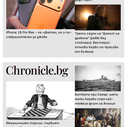
iPhone 18 Pro Max - по-цветен, но и по-
Трети сезон на “Домът на
съкрушителен за джоба
дракона” (ревю без
спойлери): Вестерос
отново кърви по-красиво
от всякога
Битката при Самар: шепа
малки кораби спря най-
тежкия флот на Япония
Механичният турчин: първият