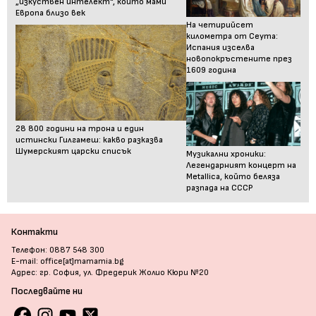
„изкуствен интелект“, който мами
Европа близо век
На четирийсет
километра от Сеута:
Испания изселва
новопокръстените през
1609 година
28 800 години на трона и един
истински Гилгамеш: какво разказва
Шумерският царски списък
Музикални хроники:
Легендарният концерт на
Metallica, който беляза
разпада на СССР
Контакти
Телефон: 0887 548 300
E-mail: office[at]mamamia.bg
Адрес: гр. София, ул. Фредерик Жолио Кюри №20
Последвайте ни