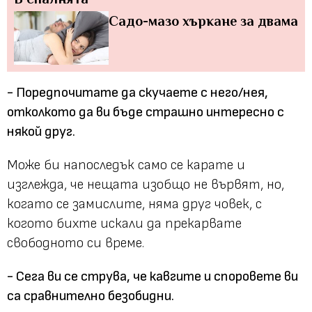
Садо-мазо хъркане за двама
- Поредпочитате да скучаете с него/нея,
отколкото да ви бъде страшно интересно с
някой друг.
Може би напоследък само се карате и
изглежда, че нещата изобщо не вървят, но,
когато се замислите, няма друг човек, с
когото бихте искали да прекарвате
свободното си време.
- Сега ви се струва, че кавгите и споровете ви
са сравнително безобидни.