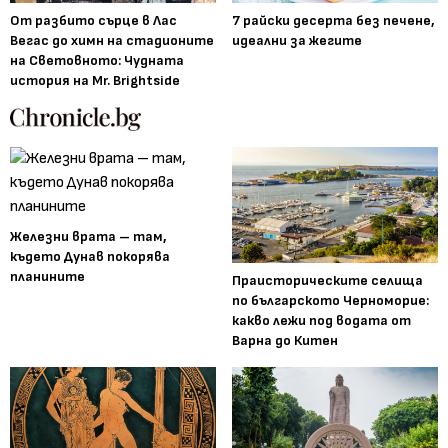
От разбито сърце в Лас
7 райски десерта без печене,
Вегас до химн на стадионите
идеални за жегите
на Световното: Чудната
история на Mr. Brightside
Железни врата – там,
където Дунав покорява
планините
Праисторическите селища
по българското Черноморие:
какво лежи под водата от
Варна до Китен