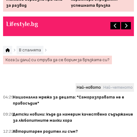
за развод
успешната връзка
Lifestyle.bg
В спалнята
Кога (и дали) си струва да се борим за връзката си?
Най-новото
Най-четеното
04:29
Национална мрежа за децата: "Саморазправата не е
правосъдие"
09:28
Детски новини: къде да намерим качествено съдържание
за любопитните малки хора
12:22
Авторитарен родител ли съм?