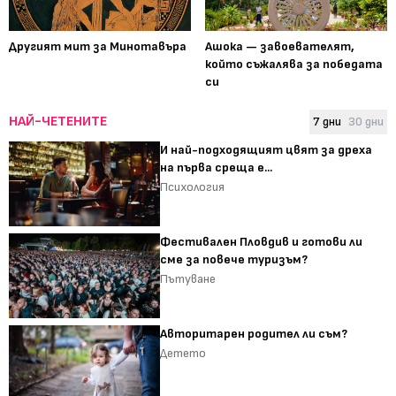
Другият мит за Минотавъра
Ашока — завоевателят,
който съжалява за победата
си
НАЙ-ЧЕТЕНИТЕ
7 дни
30 дни
И най-подходящият цвят за дреха
на първа среща е...
Психология
Фестивален Пловдив и готови ли
сме за повече туризъм?
Пътуване
Авторитарен родител ли съм?
Детето