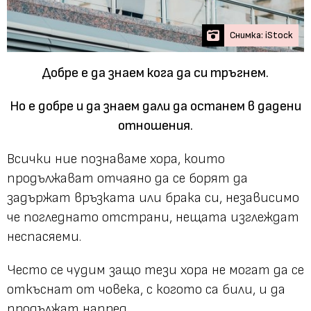
Снимка: iStock
Добре е да знаем кога да си тръгнем.
Но е добре и да знаем дали да останем в дадени
отношения.
Всички ние познаваме хора, които
продължават отчаяно да се борят да
задържат връзката или брака си, независимо
че погледнато отстрани, нещата изглеждат
неспасяеми.
Често се чудим защо тези хора не могат да се
откъснат от човека, с когото са били, и да
продължат напред.