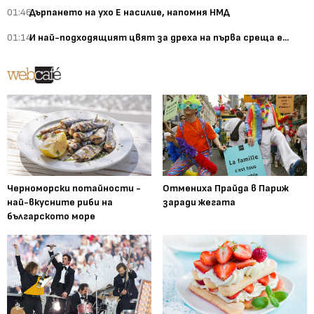
01:46
Дърпането на ухо Е насилие, напомня НМД
01:14
И най-подходящият цвят за дреха на първа среща е...
Черноморски потайности -
Отмениха Прайда в Париж
най-вкусните риби на
заради жегата
българското море