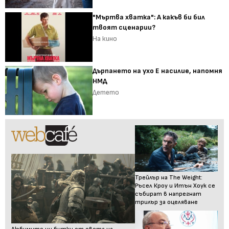
"Мъртва хватка": А какъв би бил
твоят сценарии?
На кино
Дърпането на ухо Е насилие, напомня
НМД
Детето
Трейлър на The Weight:
Ръсел Кроу и Итън Хоук се
събират в напрегнат
трилър за оцеляване