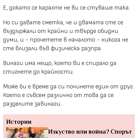
Е, докато се карахте не ви се стуваше така.
Но си давате сметка, че и двамата сте се
въздържали от крайни и твърде обидни
думи, и - прочетете в началото - никога не
сте влизали във физическа разпра.
Винаги има нещо, което ви е спирало да
стигнете до крайности.
Може би е време да си починете един от друг.
Което е съвсем различно от това да се
разделите завинаги.
Истории
Изкуство или война? Спорът