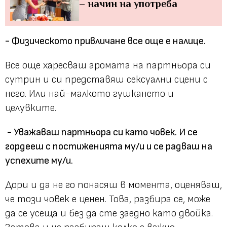
– начин на употреба
- Физическото привличане все още е налице.
Все още харесваш аромата на партньора си
сутрин и си представяш сексуални сцени с
него. Или най-малкото гушкането и
целувките.
- Уважаваш партньора си като човек. И се
гордееш с постиженията му/и и се радваш на
успехите му/и.
Дори и да не го понасяш в момента, оценяваш,
че този човек е ценен. Това, разбира се, може
да се усеща и без да сте заедно като двойка.