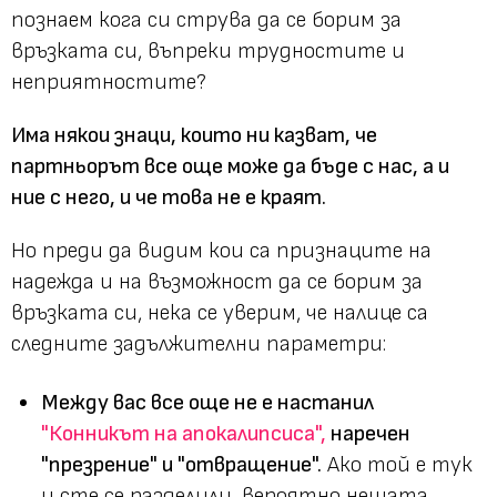
познаем кога си струва да се борим за
връзката си, въпреки трудностите и
неприятностите?
Има някои знаци, които ни казват, че
партньорът все още може да бъде с нас, а и
ние с него, и че това не е краят.
Но преди да видим кои са признаците на
надежда и на възможност да се борим за
връзката си, нека се уверим, че налице са
следните задължителни параметри:
Между вас все още не е настанил
"Конникът на апокалипсиса",
наречен
"презрение" и "отвращение".
Ако той е тук
и сте се разделили, вероятно нещата