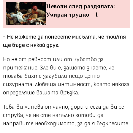
Неволи след раздялата:
Умирай трудно – I
- Не можете да понесете мисълта, че той/тя
ще бъде с някой друг.
Но не от ревност или от чувство за
притежание. Зле ви е, защото знаете, че
тогава бихте загубили нещо ценно -
сигурната, любяща интимност, която някога
определяше вашата връзка.
Това ви липсва отчаяно, дори и сега да ви се
струва, че не сте напълно готови да
направите необходимото, за да я възкресите.