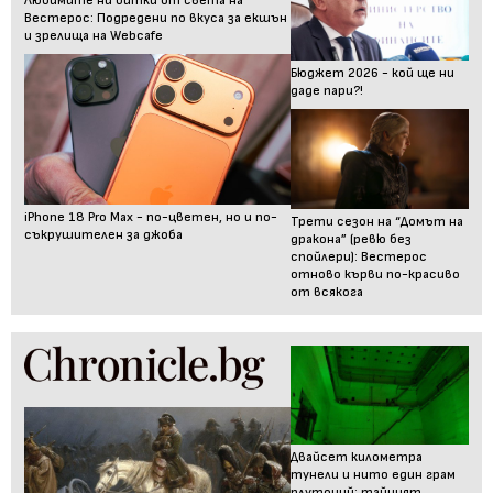
Любимите ни битки от света на
Вестерос: Подредени по вкуса за екшън
и зрелища на Webcafe
Бюджет 2026 - кой ще ни
даде пари?!
iPhone 18 Pro Max - по-цветен, но и по-
Трети сезон на “Домът на
съкрушителен за джоба
дракона” (ревю без
спойлери): Вестерос
отново кърви по-красиво
от всякога
Двайсет километра
тунели и нито един грам
плутоний: тайният