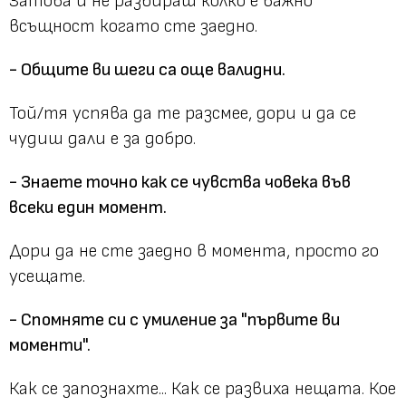
Затова и не разбираш колко е важно
всъщност когато сте заедно.
- Общите ви шеги са още валидни.
Той/тя успява да те разсмее, дори и да се
чудиш дали е за добро.
- Знаете точно как се чувства човека във
всеки един момент.
Дори да не сте заедно в момента, просто го
усещате.
- Спомняте си с умиление за "първите ви
моменти".
Как се запознахте... Как се развиха нещата. Кое