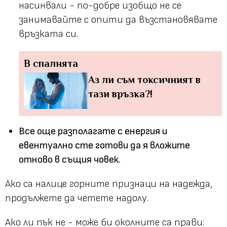
насинвали - по-добре изобщо не се
занимавайте с опити да възстановявате
връзката си.
В спалнята
Аз ли съм токсичният в
тази връзка?!
Все още разполагате с енергия и
евентуално сте готови да я вложите
отново в същия човек.
Ако са налице горните признаци на надежда,
продължете да четете надолу.
Ако ли пък не - може би околните са прави: