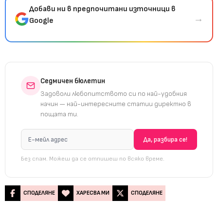
Добави ни в предпочитани източници в
→
Google
Седмичен бюлетин
Задоволи любопитството си по най-удобния
начин — най-интересните статии директно в
пощата ти.
Без спам. Можеш да се отпишеш по всяко време.
СПОДЕЛЯНЕ
ХАРЕСВА МИ
СПОДЕЛЯНЕ