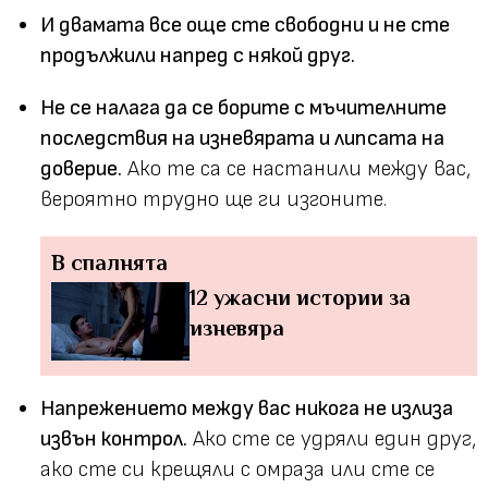
И двамата все още сте свободни и не сте
продължили напред с някой друг.
Не се налага да се борите с мъчителните
последствия на изневярата и липсата на
доверие.
Ако те са се настанили между вас,
вероятно трудно ще ги изгоните.
В спалнята
12 ужасни истории за
изневяра
Напрежението между вас никога не излиза
извън контрол.
Ако сте се удряли един друг,
ако сте си крещяли с омраза или сте се