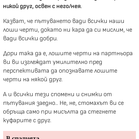
никой друг, освен с него/нея.
Казват, че пътуването вади всички наши
лоши черти, докато ни кара да си мислим, че
вади всички добри.
Дори така да е, лошите черти на партньора
ви ви изглеждат умилително пред
перспективата да опознавате лошите
черти на някой друг.
А и всички тези спомени и снимки от
пътувания заедно... Не, не, стомахът ви се
обръща само при мисълта да стегнете
куфарите с друг.
В спалнята