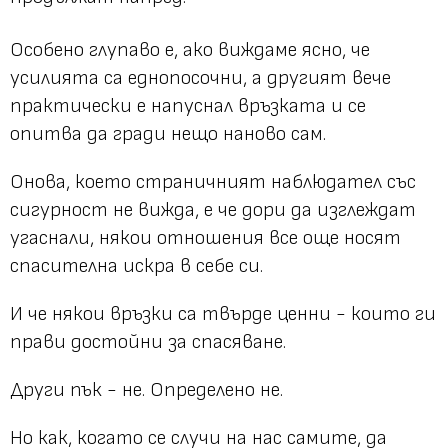
Особено глупаво е, ако виждаме ясно, че
усилията са еднопосочни, а другият вече
практически е напуснал връзката и се
опитва да гради нещо наново сам.
Онова, което страничният наблюдател със
сигурност не вижда, е че дори да изглеждат
угаснали, някои отношения все още носят
спасителна искра в себе си.
И че някои връзки са твърде ценни - които ги
прави достойни за спасяване.
Други пък - не. Определено не.
Но как, когато се случи на нас самите, да