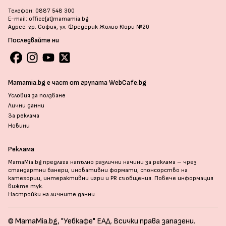
Телефон: 0887 548 300
E-mail: office[at]mamamia.bg
Адрес: гр. София, ул. Фредерик Жолио Кюри №20
Последвайте ни
Mamamia.bg е част от групата WebCafe.bg
Условия за ползване
Лични данни
За реклама
Новини
Реклама
MamaMia.bg предлага напълно различни начини за реклама – чрез
стандартни банери, иновативни формати, спонсорство на
категории, интерактивни игри и PR съобщения. Повече информация
вижте тук
.
Настройки на личните данни
© MamaMia.bg, "Уебкафе" ЕАД. Всички права запазени.