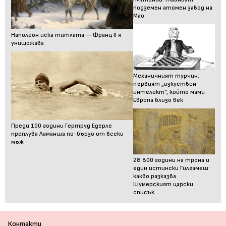
подземен атомен завод на
Мао
Наполеон иска титлата — Франц II я
унищожава
Механичният турчин:
първият „изкуствен
интелект“, който мами
Европа близо век
Преди 100 години Гертруд Едерле
преплува Ламанша по-бързо от всеки
мъж
28 800 години на трона и
един истински Гилгамеш:
какво разказва
Шумерският царски
списък
Контакти