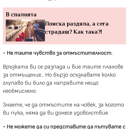
В спалнята
Поиска раздяла, а сега
страдаш? Как така?!
- Не таите чувство за отмъстителност.
Връзката ви се разпада и вие таите планове
за отмъщение... Но бързо осъзнавате колко
глупаво би било да направите нещо
необмислено.
Знаете, че да отмъстите на човек, за когото
ви пука, няма да ви донесе удоволствие.
- Не можете да си представите да пътувате с