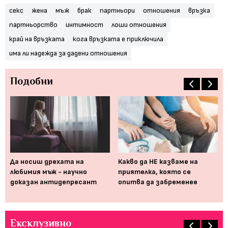
секс
жена
мъж
брак
партньори
отношения
връзка
партньорство
интимност
лоши отношения
край на връзката
кога връзката е приключила
има ли надежда за дадени отношения
Подобни
"О
ан
Да носиш дрехата на
Какво да НЕ казваме на
пр
любимия мъж - научно
приятелка, която се
доказан антидепресант
опитва да забременее
Ексклузивно