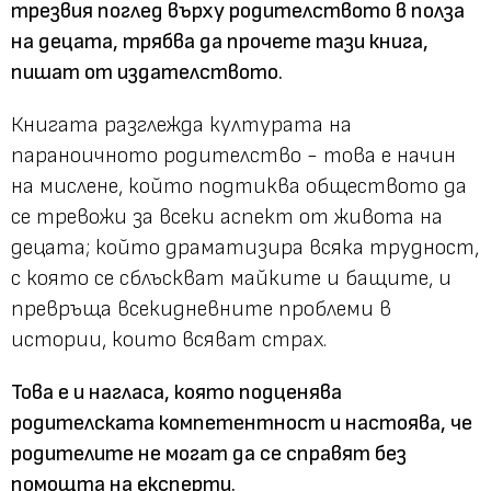
трезвия поглед върху родителството в полза
на децата, трябва да прочете тази книга,
пишат от издателството.
Книгата разглежда културата на
параноичното родителство - това е начин
на мислене, който подтиква обществото да
се тревожи за всеки аспект от живота на
децата; който драматизира всяка трудност,
с която се сблъскват майките и бащите, и
превръща всекидневните проблеми в
истории, които всяват страх.
Това е и нагласа, която подценява
родителската компетентност и настоява, че
родителите не могат да се справят без
помощта на експерти.