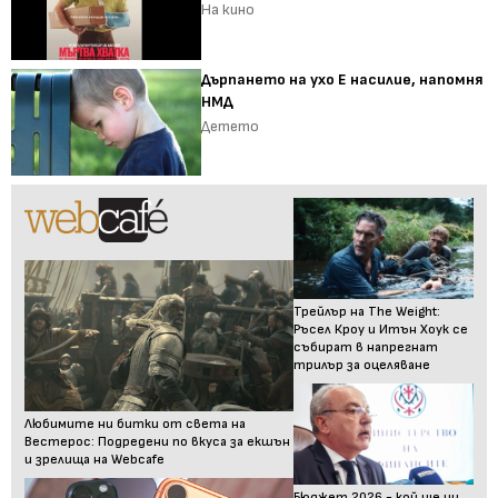
На кино
Дърпането на ухо Е насилие, напомня
НМД
Детето
Трейлър на The Weight:
Ръсел Кроу и Итън Хоук се
събират в напрегнат
трилър за оцеляване
Любимите ни битки от света на
Вестерос: Подредени по вкуса за екшън
и зрелища на Webcafe
Бюджет 2026 - кой ще ни