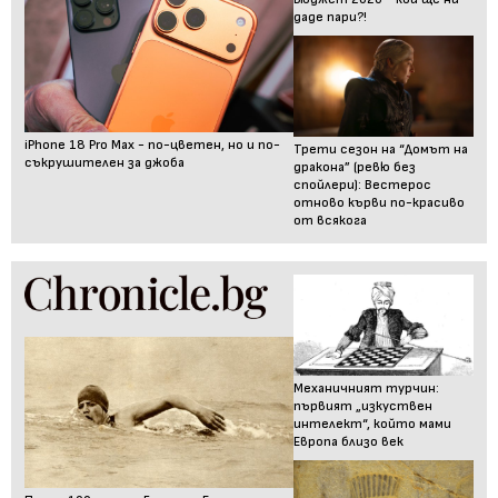
даде пари?!
iPhone 18 Pro Max - по-цветен, но и по-
Трети сезон на “Домът на
съкрушителен за джоба
дракона” (ревю без
спойлери): Вестерос
отново кърви по-красиво
от всякога
Механичният турчин:
първият „изкуствен
интелект“, който мами
Европа близо век