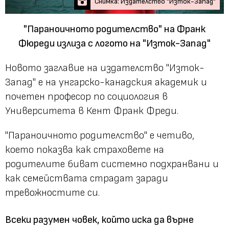
Снимка: Издателство "Изток-Запад"
"Параноичното родителство" на Франк
Фюреди излиза с логото на "Изток-Запад"
Новото заглавие на издателство "Изток-
Запад" е на унгарско-канадския академик и
почетен професор по социология в
Университета в Кент Франк Фреди.
"Параноичното родителство" е четиво,
което показва как страховете на
родителите биват системно подхранвани и
как семействата страдат заради
тревожностите си.
Всеки разумен човек, който иска да върне