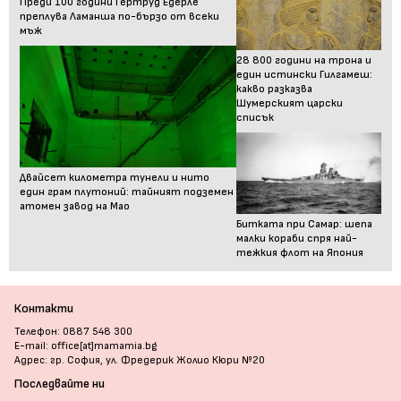
Преди 100 години Гертруд Едерле
преплува Ламанша по-бързо от всеки
мъж
28 800 години на трона и
един истински Гилгамеш:
какво разказва
Шумерският царски
списък
Двайсет километра тунели и нито
един грам плутоний: тайният подземен
атомен завод на Мао
Битката при Самар: шепа
малки кораби спря най-
тежкия флот на Япония
Контакти
Телефон: 0887 548 300
E-mail: office[at]mamamia.bg
Адрес: гр. София, ул. Фредерик Жолио Кюри №20
Последвайте ни