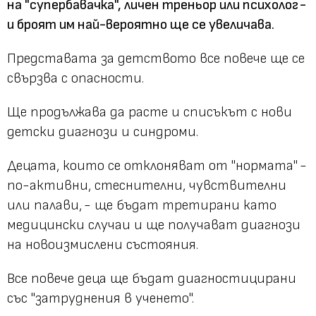
на "супербавачка", личен треньор или психолог -
и броят им най-вероятно ще се увеличава.
Представата за детството все повече ще се
свързва с опасности.
Ще продължава да расте и списъкът с нови
детски диагнози и синдроми.
Децата, които се отклоняват от "нормата" -
по-активни, стеснителни, чувствителни
или палави, - ще бъдат третирани като
медицински случаи и ще получават диагнози
на новоизмислени състояния.
Все повече деца ще бъдат диагностицирани
със "затруднения в ученето".