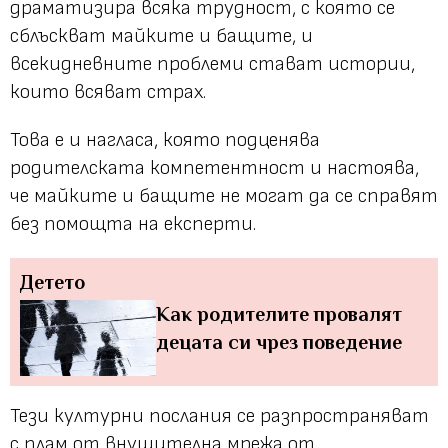
драматизира всяка трудност, с която се
сблъскват майките и бащите, и
всекидневните проблеми стават истории,
които всяват страх.
Това е и нагласа, която подценява
родителската компетентност и настоява,
че майките и бащите не могат да се справят
без помощта на експерти.
Детето
Как родителите провалят
децата си чрез поведение
Тези културни послания се разпространяват
с плам от внушителна мрежа от