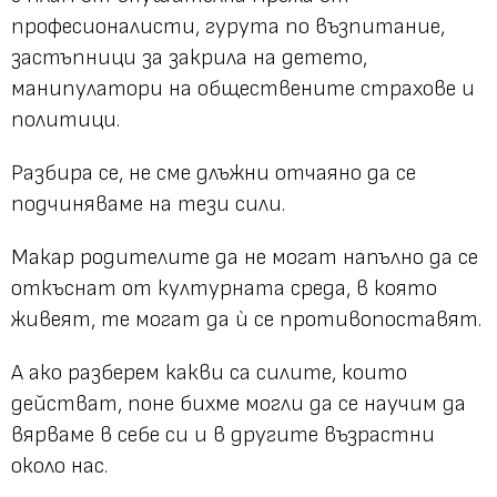
професионалисти, гурута по възпитание,
застъпници за закрила на детето,
манипулатори на обществените страхове и
политици.
Разбира се, не сме длъжни отчаяно да се
подчиняваме на тези сили.
Макар родителите да не могат напълно да се
откъснат от културната среда, в която
живеят, те могат да ѝ се противопоставят.
А ако разберем какви са силите, които
действат, поне бихме могли да се научим да
вярваме в себе си и в другите възрастни
около нас.