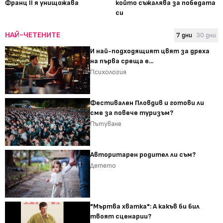
Франц II я унищожава
който съжалява за победата
си
НАЙ-ЧЕТЕНИТЕ
7 дни
30 дни
И най-подходящият цвят за дреха
на първа среща е...
Психология
Фестивален Пловдив и готови ли
сме за повече туризъм?
Пътуване
Авторитарен родител ли съм?
Детето
"Мъртва хватка": А какъв би бил
твоят сценарии?