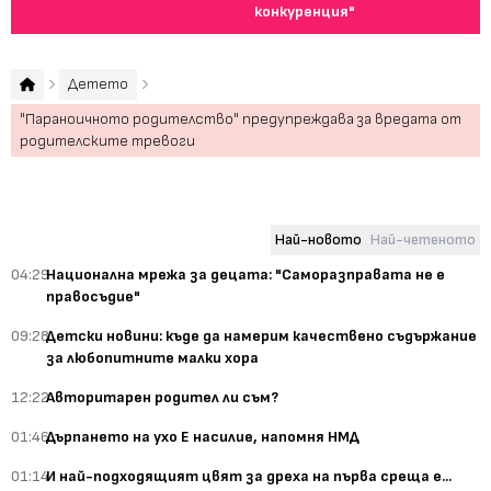
конкуренция"
Детето
"Параноичното родителство" предупреждава за вредата от
родителските тревоги
Най-новото
Най-четеното
04:29
Национална мрежа за децата: "Саморазправата не е
правосъдие"
09:28
Детски новини: къде да намерим качествено съдържание
за любопитните малки хора
12:22
Авторитарен родител ли съм?
01:46
Дърпането на ухо Е насилие, напомня НМД
01:14
И най-подходящият цвят за дреха на първа среща е...