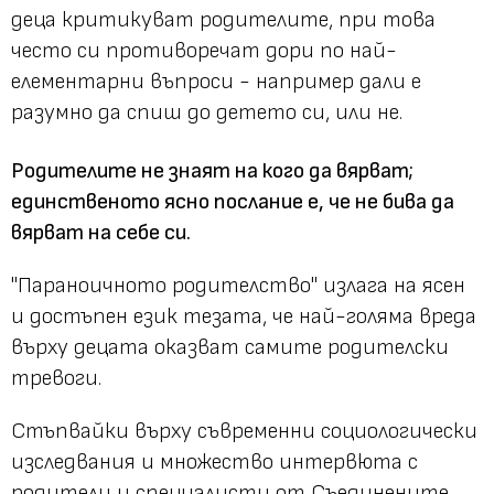
деца критикуват родителите, при това
често си противоречат дори по най-
елементарни въпроси - например дали е
разумно да спиш до детето си, или не.
Родителите не знаят на кого да вярват;
единственото ясно послание е, че не бива да
вярват на себе си.
"Параноичното родителство" излага на ясен
и достъпен език тезата, че най-голяма вреда
върху децата оказват самите родителски
тревоги.
Стъпвайки върху съвременни социологически
изследвания и множество интервюта с
родители и специалисти от Съединените