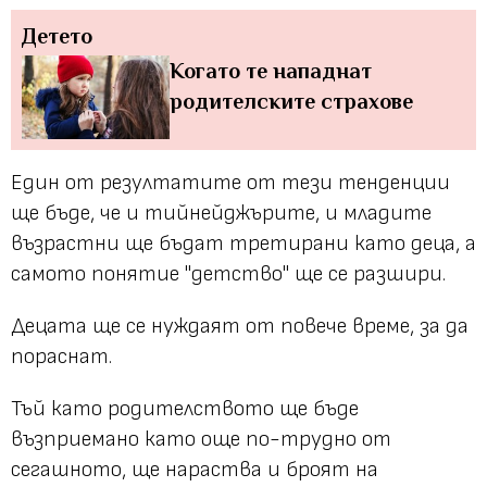
Детето
Когато те нападнат
родителските страхове
Един от резултатите от тези тенденции
ще бъде, че и тийнейджърите, и младите
възрастни ще бъдат третирани като деца, а
самото понятие "детство" ще се разшири.
Децата ще се нуждаят от повече време, за да
пораснат.
Тъй като родителството ще бъде
възприемано като още по-трудно от
сегашното, ще нараства и броят на