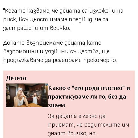
"Когато казваме, че децата са изложени на
риск, всъщност имаме предвид, че са
застрашени от всичко.
Докато възприемаме децата като
безпомощни и уязвими същества, ще
продължаваме да реагираме прекомерно.
Детето
Какво е "его родителство" и
практикуваме ли го, без да
знаем
За децата е лесно да
приемат, че родителите им
знаят всичко, но...