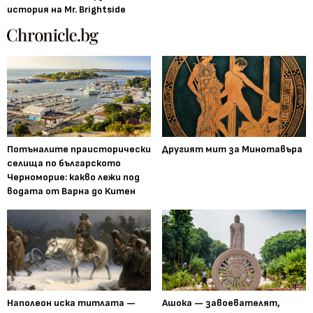
история на Mr. Brightside
Потъналите праисторически
Другият мит за Минотавъра
селища по българското
Черноморие: какво лежи под
водата от Варна до Китен
Наполеон иска титлата —
Ашока — завоевателят,