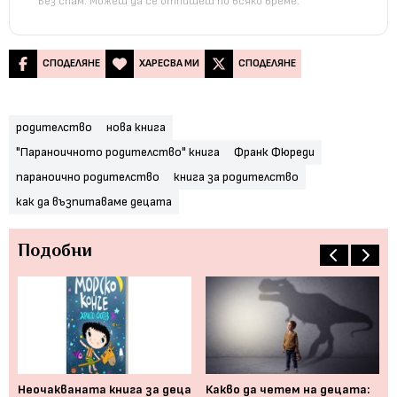
Без спам. Можеш да се отпишеш по всяко време.
СПОДЕЛЯНЕ
ХАРЕСВА МИ
СПОДЕЛЯНЕ
родителство
нова книга
"Параноичното родителство" книга
Франк Фюреди
параноично родителство
книга за родителство
как да възпитаваме децата
Подобни
Неочакваната книга за деца
Какво да четем на децата:
Ка