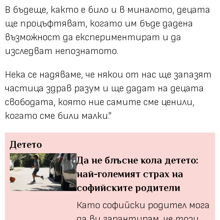
В бъдеще, както е било и в миналото, децата
ще процъфтяват, когато им бъде дадена
възможност да експериментират и да
изследват непознатото.
Нека се надяваме, че някои от нас ще запазят
частица здрав разум и ще дадат на децата
свободата, която ние самите сме ценили,
когато сме били малки."
Детето
Да не блъсне кола детето:
най-големият страх на
софийските родители
Като софийски родител мога
да ви гарантирам, че тoзи