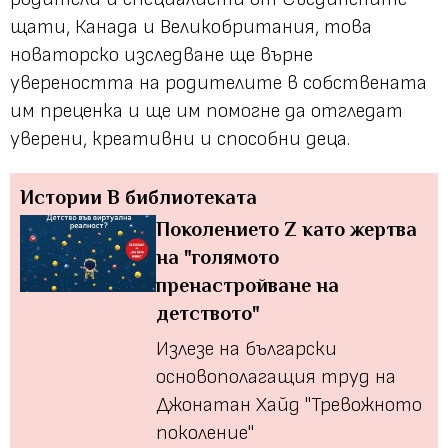
щати, Канада и Великобритания, това
новаторско изследване ще върне
увереността на родителите в собствената
им преценка и ще им помогне да отгледат
уверени, креативни и способни деца.
Истории
В библиотеката
Поколението Z като жертва
на "голямото
пренастройване на
детството"
Излезе на български
основополагащия труд на
Джонатан Хайд "Тревожното
поколение"