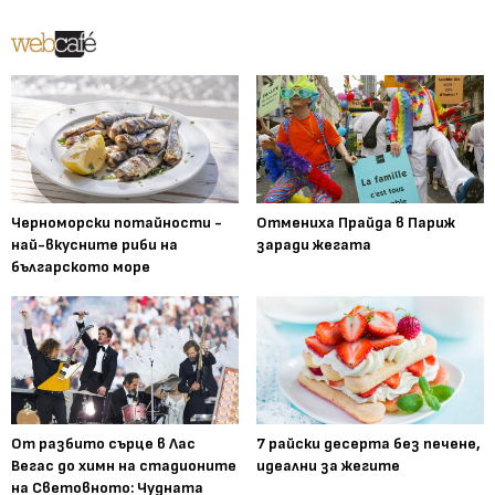
Черноморски потайности -
Отмениха Прайда в Париж
най-вкусните риби на
заради жегата
българското море
От разбито сърце в Лас
7 райски десерта без печене,
Вегас до химн на стадионите
идеални за жегите
на Световното: Чудната