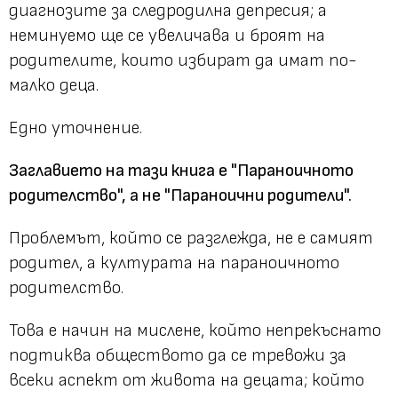
диагнозите за следродилна депресия; а
неминуемо ще се увеличава и броят на
родителите, които избират да имат по-
малко деца.
Едно уточнение.
Заглавието на тази книга е "Параноичното
родителство", а не "Параноични родители".
Проблемът, който се разглежда, не е самият
родител, а културата на параноичното
родителство.
Това е начин на мислене, който непрекъснато
подтиква обществото да се тревожи за
всеки аспект от живота на децата; който