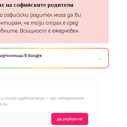
ах на софийските родители
о софийски родител мога да ви
антирам, че тoзи страх е сред
овните. Всъщност е ежедневен.
източници в Google
→
и по най-удобния начин — най-интересните
 ти.