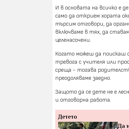
И в основата на всичко е д
само да открием хората око
търсим отговори, да орган
включваме в тях, да става
целенасочени.
Когато можеш да поискаш с
тревога с учителя или прос
среща - тогава родителст
преодоляваме заедно.
Защото да се дете не е лес
и отговорна работа.
Детето
Да 