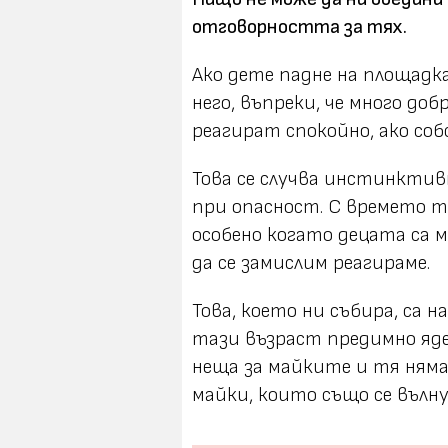
отговорността за тях.
Ако дете падне на площадк
него, въпреки, че много доб
реагират спокойно, ако со
Това се случва инстинктив
при опасност. С времето т
особено когато децата са м
да се замислим реагираме.
Това, което ни събира, са
тази възраст предимно яде
неща за майките и тя няма с
майки, които също се вълн