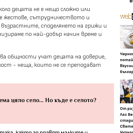
ф
оло децата не е нещо сложно или
те жестове, сътрудничеството и
 възрастните, споделянето на грижи и
изираме по най-добър начин време и
Черно
ива общности учат децата на доверие,
потай
ост - неща, които не се преподават
вкусн
бълга
ма цяло село... Но къде е селото?
От ра
Лас Ве
стади
Свето
 така, както го правят малките и
Чудна