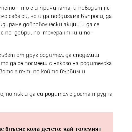
етето - то е и причината, и поводът не
ло себе си, но и да повдигаме въпроси, да
изираме доброволчески акции и да се
ме по-добри, по-толерантни и по-
ъвет от друг родител, да споделиш
то да се посмееш с някого на родителска
вото е път, по който вървим и
но, но пък и да си родител е доста трудна
не блъсне кола детето: най-големият