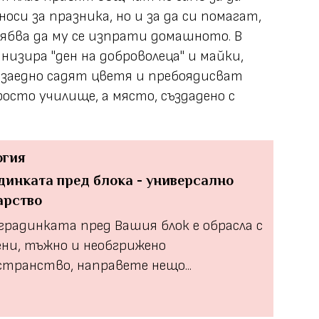
оси за празника, но и за да си помагат,
рябва да му се изпрати домашното. В
низира "ден на доброволеца" и майки,
 заедно садят цветя и пребоядисват
росто училище, а място, създадено с
огия
динката пред блока - универсално
арство
градинката пред Вашия блок е обраслa с
ени, тъжно и необгрижено
странство, направете нещо...