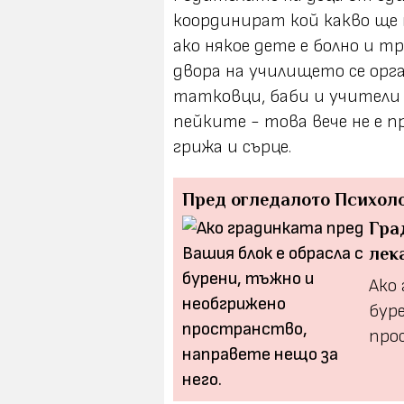
координират кой какво ще н
ако някое дете е болно и т
двора на училището се орга
татковци, баби и учители
пейките - това вече не е п
грижа и сърце.
Пред огледалото
Психол
Гра
лек
Ако 
бур
про