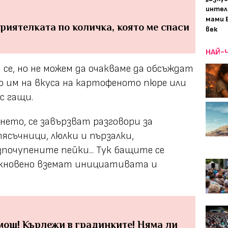
интел
мами 
приятелката по количка, която ме спаси
век
НАЙ-
се, но не можем да очакваме да обсъждат
то им на вкуса на картофеното пюре или
с гащи.
нето, се завързват разговори за
ясъчници, люлки и пързалки,
очупените пейки... Тук бащите се
кновено вземат инициативата и
мощ! Кърлежи в градинките! Няма ли