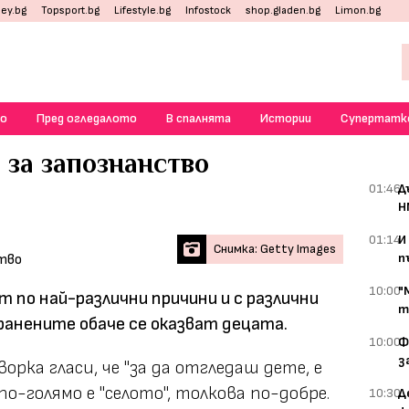
ey.bg
Topsport.bg
Lifestyle.bg
Infostock
shop.gladen.bg
Limon.bg
о
Пред огледалото
В спалнята
Истории
Супертатк
 за запознанство
01:46
Д
Н
01:14
И
Снимка: Getty Images
п
10:00
"
 по най-различни причини и с различни
т
ранените обаче се оказват децата.
10:00
Ф
з
орка гласи, че "за да отгледаш дете, е
 по-голямо е "селото", толкова по-добре.
10:30
Д