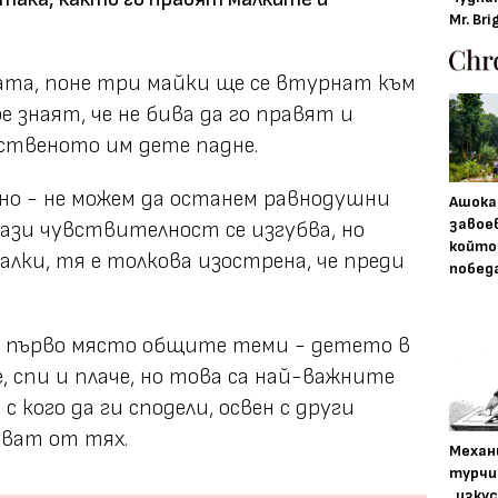
Mr. Bri
ата, поне три майки ще се втурнат към
ре знаят, че не бива да го правят и
бственото им дете падне.
но - не можем да останем равнодушни
Ашока
завое
ази чувствителност се изгубва, но
който
алки, тя е толкова изострена, че преди
побед
 на първо място общите теми - детето в
, спи и плаче, но това са най-важните
 кого да ги сподели, освен с други
уват от тях.
Механ
турчи
„изку