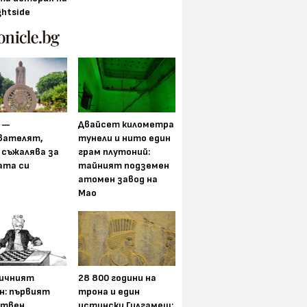
ghtside
 —
Двайсет километра
вателят,
тунели и нито един
 съжалява за
грам плутоний:
ата си
тайният подземен
атомен завод на
Мао
ичният
28 800 години на
н: първият
трона и един
ствен
истински Гилгамеш: