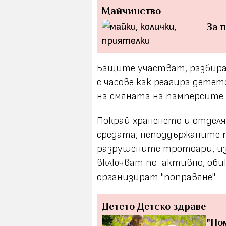
Майчинство
За 
Бащите участват, разбира 
с часове как реагира дете
на смяната на памперсите 
Покрай храненето и отделя
средата, неподдържаните п
разрушените тротоари, изп
включват по-активно, оби
организират "поправяне".
Детето
Детско здраве
"По