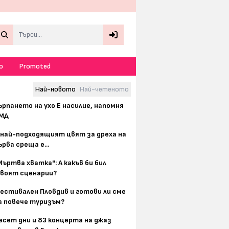
Search
о
Promoted
Най-новото
Най-четеното
ърпането на ухо Е насилие, напомня
МД
 най-подходящият цвят за дреха на
ърва среща е...
Мъртва хватка": А какъв би бил
воят сценарии?
естивален Пловдив и готови ли сме
а повече туризъм?
есет дни и 83 концерта на джаз