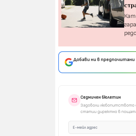
стр
Кат
гар
ред
Добави ни в предпочитани 
Седмичен бюлетин
Задоволи любопитството с
статии директно в пощата