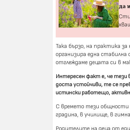
да 
Сти
хва
Така бързо, на практика за 
организира една стабилна 
отглеждаме децата си в ма
Интересен факт е, че тези 
доста устойчиви, те се пре
истински работещо, активн
С времето тези общности с
градина, в училище, в гимназ
Родителите на деца от еди