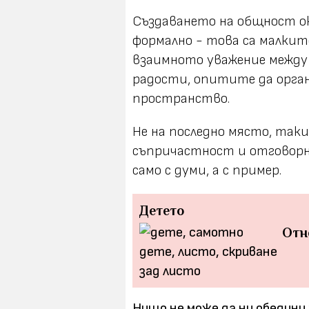
Създаването на общност ок
формално - това са малки
взаимното уважение между
радости, опитите да орган
пространство.
Не на последно място, так
съпричастност и отговорн
само с думи, а с пример.
Детето
Отне
Нищо не може да ни обедини