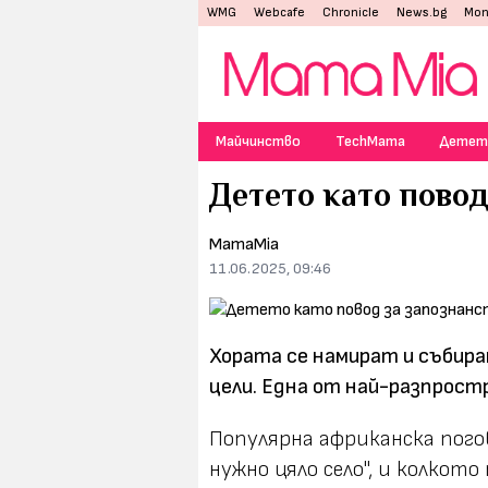
WMG
Webcafe
Chronicle
News.bg
Mon
Майчинство
TechMama
Детет
Детето като повод
MamaMia
11.06.2025, 09:46
Хората се намират и събират
цели. Една от най-разпрост
Популярна африканска погов
нужно цяло село", и колкото