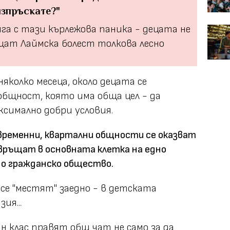
изпръскате?"
га с тази кърлежова паника - децата не
щат Лаймска болест толкова лесно
няколко месеца, около децата се
общност, която има обща цел - да
ксимално добри условия.
временни, квартални общности се оказват
връщат в основната клетка на едно
о гражданско общество.
е "местят" заедно - в детската
ия...
н клас правят общ чат не само за да