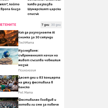
ект“, който
какво разказва
Европа близо
Шумерският царски
списък
ЧЕТЕНИТЕ
7 дни
30 дни
Как да разпознаете AI
снимка за 30 секунди
TechMama
Изследване:
съвременният начин на
живот съсипва човешкия
мозък
Психология
Десет дни и 83 концерта
на джаз фестивала в
Банско
Pet Mama
Фестивален Пловдив и
готови ли сме за повече