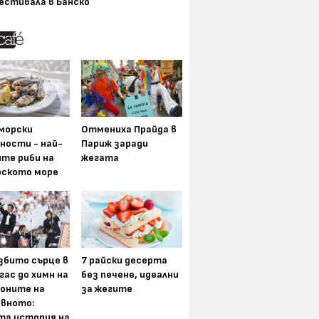
естивала в Банско
морски
Отмениха Прайда в
ности - най-
Париж заради
ите риби на
жегата
рското море
збито сърце в
7 райски десерта
гас до химн на
без печене, идеални
оните на
за жегите
вното:
та история на