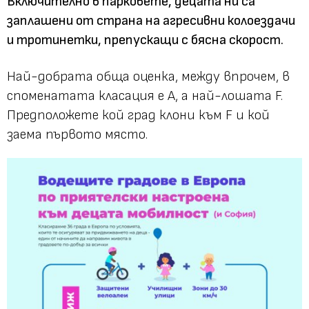
Включително в парковете, децата ни са
заплашени от страна на агресивни колоездачи
и тротинетки, препускащи с бясна скорост.
Най-добрата обща оценка, между впрочем, в
споменатата класация е А, а най-лошата F.
Предположете кой град клони към F и кой
заема първото място.