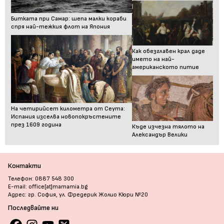
Битката при Самар: шепа малки кораби
спря най-тежкия флот на Япония
Как обезглавен крал даде
името на най-
американското питие
На четирийсет километра от Сеута:
Испания изселва новопокръстените
през 1609 година
Къде изчезна тялото на
Александър Велики
Контакти
Телефон: 0887 548 300
E-mail: office[at]mamamia.bg
Адрес: гр. София, ул. Фредерик Жолио Кюри №20
Последвайте ни