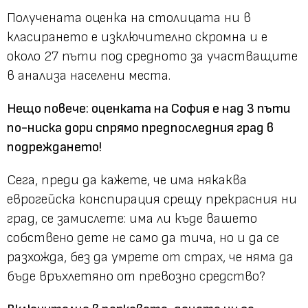
Получената оценка на столицата ни в
класирането е изключително скромна и е
около 27 пъти под средното за участващите
в анализа населени места.
Нещо повече: оценката на София е над 3 пъти
по-ниска дори спрямо предпоследния град в
подреждането!
Сега, преди да кажете, че има някаква
еврогейска конспирация срещу прекрасния ни
град, се замислете: има ли къде вашето
собствено дете не само да тича, но и да се
разхожда, без да умрете от страх, че няма да
бъде връхлетяно от превозно средство?