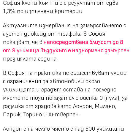
София клони към F и е с резултат от едва
1,3% по изпълнени критерии.
Актуалните измервания на замърсяването с
азотен диоксид от трафика в София
показват, че в
непосредствена близост до 8
от 9 училища въздухът е наднормено замърсен
през цялата година.
В София на практика не съществуват улици
с ограничения за автомобили около
училищата и градът остава на последно
място по този показател с оценка 0 (нула), за
разлика от градове като Лондон, Милано,
Париж, Торино и Антверпен.
Лондон е на челно място с над 500 училищни