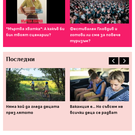
ие,
"Мъртва хватка": А какъв би
Фестивален Пловдив и
Ка
бил твоят сценарии?
готови ли сме за повече
сн
туризъм?
Последни
,
Няма кой да гледа децата
Ваканция е... Но съвсем не
Ка
та
през лятото
всички деца се радват
ви
ак
та