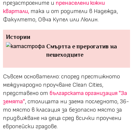
презастроените и
пренаселени южни
квартали,
така и от родители в Надежда,
Факултето, Овча Купел или Люлин.
Истории
Смъртта е прерогатив на
пешеходците
Съвсем основателно: според престижното
международно проучване Clean Cities,
представено от
българската организация "За
земята"
, столицата ни заема последното, 36-
то място в класация за безопасно място за
придвижване на деца сред всички проучени
европейски градове.