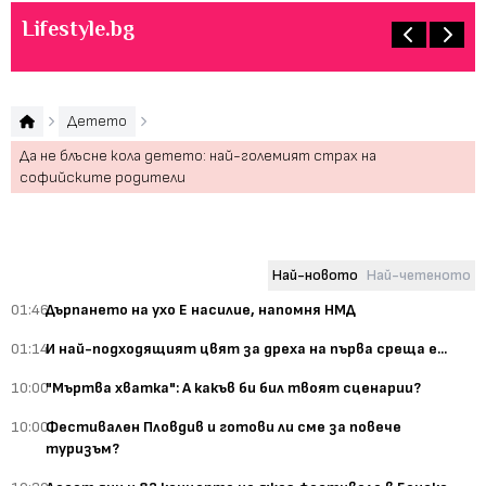
Lifestyle.bg
Детето
Да не блъсне кола детето: най-големият страх на
софийските родители
Най-новото
Най-четеното
01:46
Дърпането на ухо Е насилие, напомня НМД
01:14
И най-подходящият цвят за дреха на първа среща е...
10:00
"Мъртва хватка": А какъв би бил твоят сценарии?
10:00
Фестивален Пловдив и готови ли сме за повече
туризъм?