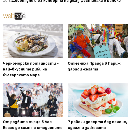
10:30
Десет дни и 83 концерта на джаз фестивала в Банско
Черноморски потайности -
Отмениха Прайда в Париж
най-вкусните риби на
заради жегата
българското море
От разбито сърце в Лас
7 райски десерта без печене,
Вегас до химн на стадионите
идеални за жегите