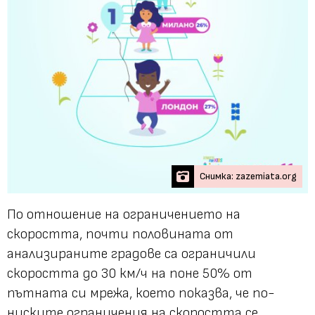
Снимка: zazemiata.org
По отношение на ограничението на
скоростта, почти половината от
анализираните градове са ограничили
скоростта до 30 км/ч на поне 50% от
пътната си мрежа, което показва, че по-
ниските ограничения на скоростта се