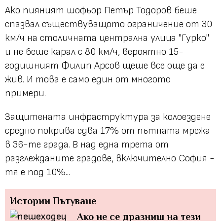
Ако пияният шофьор Петър Тодоров беше
спазвал съществуващото ограничение от 30
км/ч на столичната централна улица "Гурко"
и не беше карал с 80 км/ч, вероятно 15-
годишният Филип Арсов щеше все още да е
жив. И това е само един от многото
примери.
Защитената инфраструктура за колоездене
средно покрива едва 17% от пътната мрежа
в 36-те града. В над една трета от
разглежданите градове, включително София -
тя е под 10%...
Истории
Пътуване
Ако не се дразниш на тези