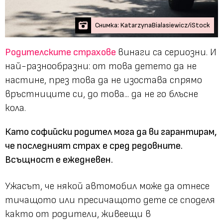
Снимка: KatarzynaBialasiewicz/iStock
Родителските страхове
винаги са сериозни. И
най-разнообразни: от това детето да не
настине, през това да не изостава спрямо
връстниците си, до това... да не го блъсне
кола.
Като софийски родител мога да ви гарантирам,
че последният страх е сред редовните.
Всъщност е ежедневен.
Ужасът, че някой автомобил може да отнесе
тичащото или пресичащото дете се споделя
както от родители, живеещи в