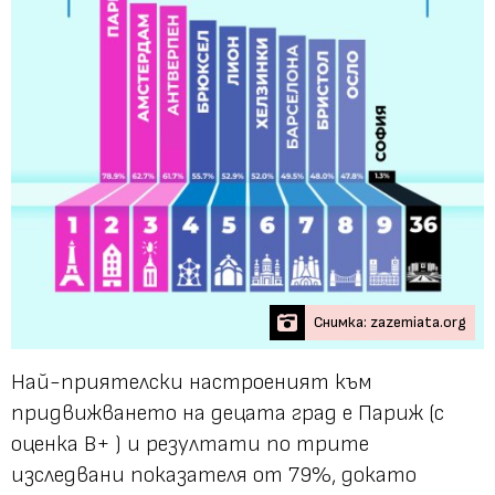
Снимка: zazemiata.org
Най-приятелски настроеният към
придвижването на децата град е Париж (с
оценка В+ ) и резултати по трите
изследвани показателя от 79%, докато