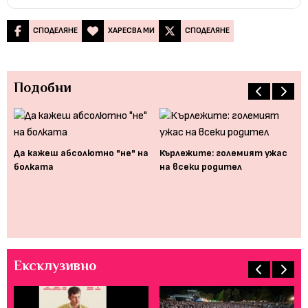
СПОДЕЛЯНЕ
ХАРЕСВА МИ
СПОДЕЛЯНЕ
Подобни
Да кажеш абсолютно "не" на
Кърлежите: големият ужас
болката
на всеки родител
х
10
по
съ
Ексклузивно