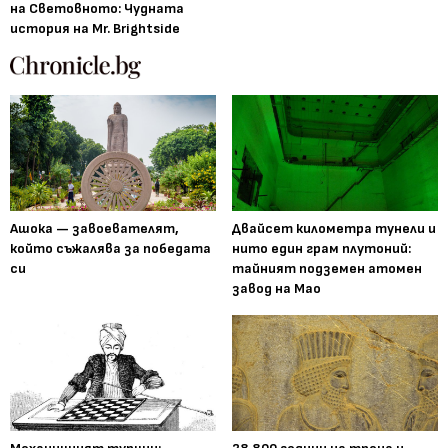
на Световното: Чудната
история на Mr. Brightside
Ашока — завоевателят,
Двайсет километра тунели и
който съжалява за победата
нито един грам плутоний:
си
тайният подземен атомен
завод на Мао