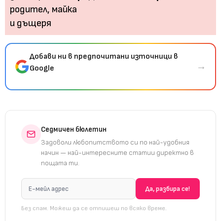
Добави ни в предпочитани източници в
→
Google
Седмичен бюлетин
Задоволи любопитството си по най-удобния
начин — най-интересните статии директно в
пощата ти.
Без спам. Можеш да се отпишеш по всяко време.