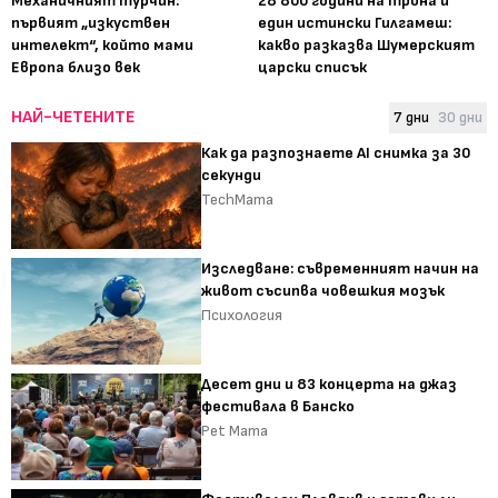
Механичният турчин:
28 800 години на трона и
първият „изкуствен
един истински Гилгамеш:
интелект“, който мами
какво разказва Шумерският
Европа близо век
царски списък
НАЙ-ЧЕТЕНИТЕ
7 дни
30 дни
Как да разпознаете AI снимка за 30
секунди
TechMama
Изследване: съвременният начин на
живот съсипва човешкия мозък
Психология
Десет дни и 83 концерта на джаз
фестивала в Банско
Pet Mama