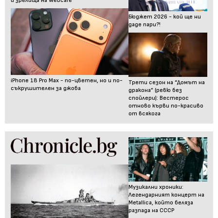
и зрелища на Webcafe
Бюджет 2026 - кой ще ни
даде пари?!
iPhone 18 Pro Max - по-цветен, но и по-
Трети сезон на “Домът на
съкрушителен за джоба
дракона” (ревю без
спойлери): Вестерос
отново кърви по-красиво
от всякога
Музикални хроники:
Легендарният концерт на
Metallica, който беляза
разпада на СССР