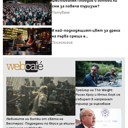
Фестивален Пловдив и готови ли
сме за повече туризъм?
Пътуване
И най-подходящият цвят за дреха
на първа среща е...
Психология
Трейлър на The Weight:
Ръсел Кроу и Итън Хоук се
събират в напрегнат
трилър за оцеляване
Любимите ни битки от света на
Вестерос: Подредени по вкуса за екшън