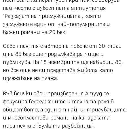
най-често с известната антиутопия
"Разказът на прислужницата", която
заслужено е един от най-популярните и
важни романи на 20 век.
Освен нея, тя е автор на повече от 60 книги
и на 85 все още продължава да пише и
публикува. На 18 ноември тя ще навърши 86,
но все още не си представя живота като
излежаване на плажа.
Във всички свои произведения Атууд се
фокусира върху жените и тяхната роля в
обществото, а един от най-интригуващите
и многопластови романи на канадската
писателка е "Булката разбойница".