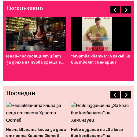
Ексклузивно
Фе
го
И най-подходящият цвят
"Мъртва хватка": А какъв би
ту
за дреха на първа среща е...
бил твоят сценарии?
Последни
Неочакваната книга за деца
Ново издание на „За кого
"З
от поета Христо Фотев
бие камбаната“ на
ха