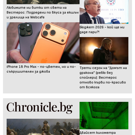
Любимите ни битки от света на
Вестерос: Подредени по вкуса за екшън
и зрелища на Webcafe
Бюджет 2026 - кой ще ни
даде пари?!
iPhone 18 Pro Max - по-цветен, но и по-
Трети сезон на “Домът на
съкрушителен за джоба
дракона” (ревю без
спойлери): Вестерос
отново кърви по-красиво
от всякога
Двайсет километра