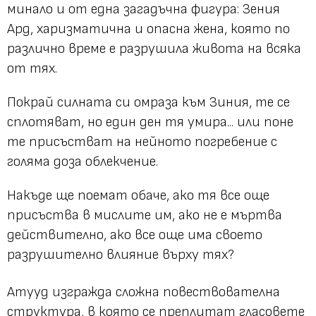
минало и от една загадъчна фигура: Зения
Ард, харизматична и опасна жена, която по
различно време е разрушила живота на всяка
от тях.
Покрай силната си омраза към Зиния, те се
сплотяват, но един ден тя умира... или поне
те присъстват на нейното погребение с
голяма доза облекчение.
Накъде ще поемат обаче, ако тя все още
присъства в мислите им, ако не е мъртва
действително, ако все още има своето
разрушително влияние върху тях?
Атууд изгражда сложна повествователна
структура, в която се преплитат гласовете