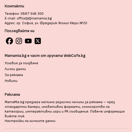
Контакти
Телефон: 0887 548 300
E-mail: office[at]mamamia.bg
Адрес: гр. София, ул. Фредерик Жолио Кюри №20
Последвайте ни
Mamamia.bg е част от групата WebCafe.bg
Условия за ползване
Лични данни
За реклама
Новини
Реклама
MamaMia.bg предлага напълно различни начини за реклама – чрез
стандартни банери, иновативни формати, спонсорство на
категории, интерактивни игри и PR съобщения. Повече информация
вижте тук
.
Настройки на личните данни