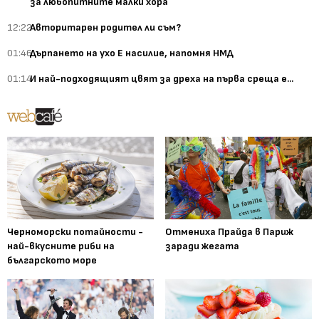
за любопитните малки хора
12:22
Авторитарен родител ли съм?
01:46
Дърпането на ухо Е насилие, напомня НМД
01:14
И най-подходящият цвят за дреха на първа среща е...
Черноморски потайности -
Отмениха Прайда в Париж
най-вкусните риби на
заради жегата
българското море