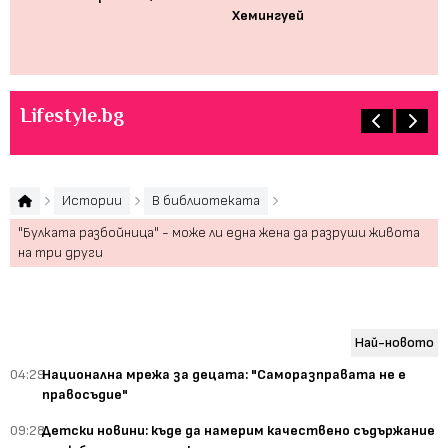
но
Хемингуей
де
Lifestyle.bg
Истории
В библиотеката
"Булката разбойница" - може ли една жена да разруши живота
на три други
Най-новото
04:29
Национална мрежа за децата: "Саморазправата не е
правосъдие"
09:28
Детски новини: къде да намерим качествено съдържание