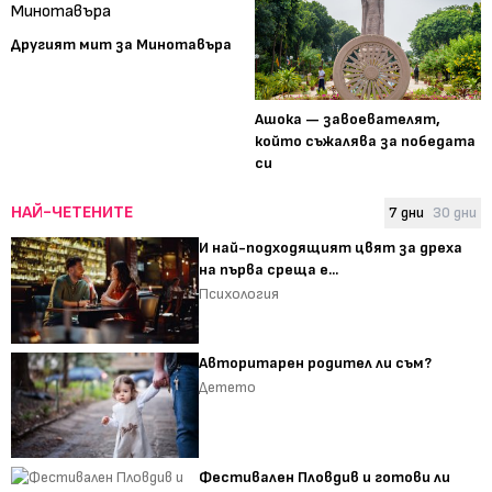
Другият мит за Минотавъра
Ашока — завоевателят,
който съжалява за победата
си
НАЙ-ЧЕТЕНИТЕ
7 дни
30 дни
И най-подходящият цвят за дреха
на първа среща е...
Психология
Авторитарен родител ли съм?
Детето
Фестивален Пловдив и готови ли