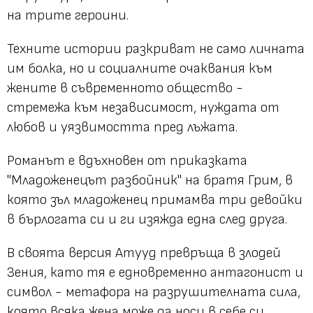
на трите героини.
Техните истории разкриват не само личната
им болка, но и социалните очаквания към
жените в съвременното общество -
стремежа към независимост, нуждата от
любов и уязвимостта пред лъжата.
Романът е вдъхновен от приказката
"Младоженецът разбойник" на братя Грим, в
която зъл младоженец примамва три девойки
в бърлогата си и ги изяжда една след друга.
В своята версия Атууд превръща в злодей
Зения, като тя е едновременно антагонист и
символ - метафора на разрушителната сила,
която всяка жена може да носи в себе си.