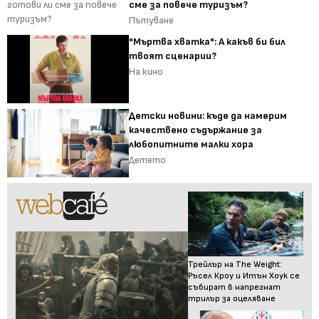
сме за повече туризъм?
Пътуване
"Мъртва хватка": А какъв би бил
твоят сценарии?
На кино
Детски новини: къде да намерим
качествено съдържание за
любопитните малки хора
Детето
Трейлър на The Weight:
Ръсел Кроу и Итън Хоук се
събират в напрегнат
трилър за оцеляване