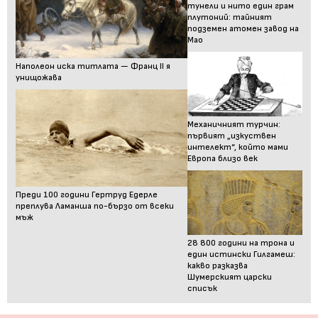
тунели и нито един грам
плутоний: тайният
подземен атомен завод на
Мао
Наполеон иска титлата — Франц II я
унищожава
Механичният турчин:
първият „изкуствен
интелект“, който мами
Европа близо век
Преди 100 години Гертруд Едерле
преплува Ламанша по-бързо от всеки
мъж
28 800 години на трона и
един истински Гилгамеш:
какво разказва
Шумерският царски
списък