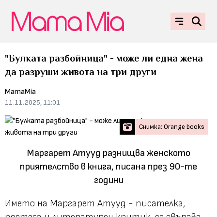
"Булката разбойница" - може ли една жена
да разруши живота на три други
MamaMia
11.11.2025, 11:01
Снимка: Orange books
Маргарет Атууд разнищва женското
приятелство в книга, писана през 90-те
години
Името на Маргарет Атууд - писателка,
поетеса и литературен критик, се свързва