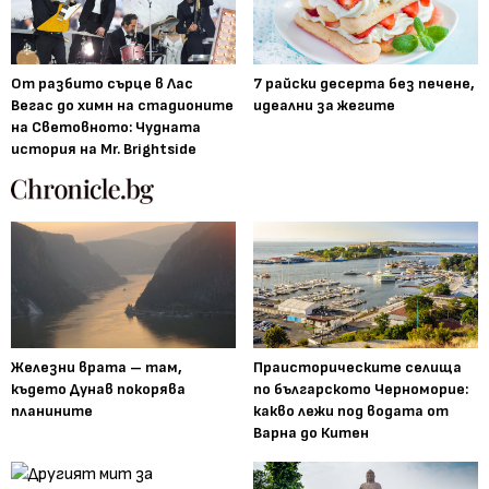
От разбито сърце в Лас
7 райски десерта без печене,
Вегас до химн на стадионите
идеални за жегите
на Световното: Чудната
история на Mr. Brightside
Железни врата – там,
Праисторическите селища
където Дунав покорява
по българското Черноморие:
планините
какво лежи под водата от
Варна до Китен