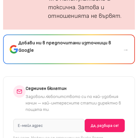
токсична. Затова и
отношенията не вървят.
Добави ни в предпочитани източници в
→
Google
Седмичен бюлетин
Задоволи любопитството си по най-удобния
начин — най-интересните статии директно в
пощата ти.
Без спам. Можеш да се отпишеш по всяко време.