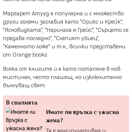
Маргарет Атууд е популярна и с множество
други големи заглавия като "Орикс и Крейк",
"Ясновидката", "Наричаха я Грейс", "Сърцето се
предава последно", "Слепият убиец",
"Каменното ложе" и т.н., всички представени
от Orange books.
Всяка от книгите ѝ е като потапяне в нов
мистичен, често плашещ, но изключително
вълнуващ свят.
В спалнята
Имате ли връзка с ужасна
жена?
Тя е манипулативна и