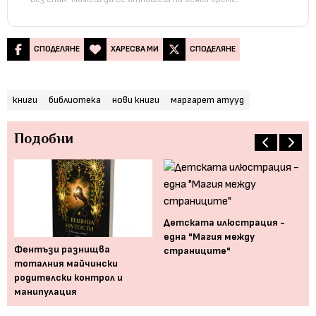
СПОДЕЛЯНЕ
ХАРЕСВА МИ
СПОДЕЛЯНЕ
книги
библиотека
нови книги
маргарет атууд
Подобни
а:
Детската илюстрация -
Не
една "Магия между
от
Фентъзи разнищва
страниците"
тоталния майчински
родителски контрол и
манипулация