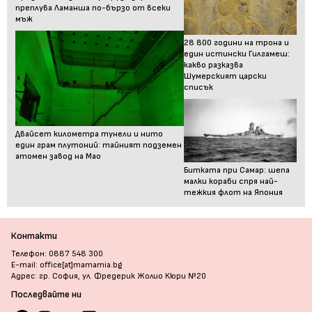
преплува Ламанша по-бързо от всеки
мъж
28 800 години на трона и
един истински Гилгамеш:
какво разказва
Шумерският царски
списък
Двайсет километра тунели и нито
един грам плутоний: тайният подземен
атомен завод на Мао
Битката при Самар: шепа
малки кораби спря най-
тежкия флот на Япония
Контакти
Телефон: 0887 548 300
E-mail: office[at]mamamia.bg
Адрес: гр. София, ул. Фредерик Жолио Кюри №20
Последвайте ни