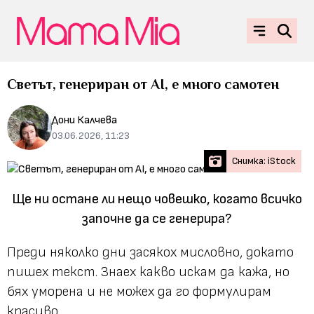
Светът, генериран от AI, e много самотен
Дони Калчева
03.06.2026, 11:23
Снимка: iStock
Ще ни остане ли нещо човешко, когато всичко
започне да се генерира?
Преди няколко дни засякох мисловно, докато
пишех текст. Знаех какво искам да кажа, но
бях уморена и не можех да го формулирам
красиво.