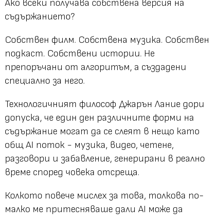
Ако всеки получава собствена версия на
съдържанието?
Собствен филм. Собствена музика. Собствен
подкаст. Собствени истории. Не
препоръчани от алгоритъм, а създадени
специално за него.
Технологичният философ Джарън Лание дори
допуска, че един ден различните форми на
съдържание могат да се слеят в нещо като
общ AI поток - музика, видео, четене,
разговори и забавление, генерирани в реално
време според човека отсреща.
Колкото повече мислех за това, толкова по-
малко ме притесняваше дали AI може да