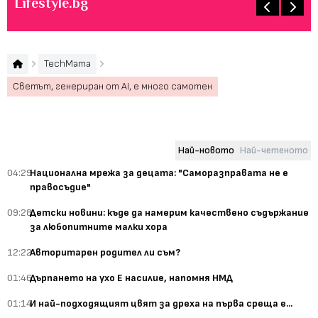
Lifestyle.bg
TechMama
Светът, генериран от AI, e много самотен
Най-новото
Най-четеното
04:29
Национална мрежа за децата: "Саморазправата не е
правосъдие"
09:28
Детски новини: къде да намерим качествено съдържание
за любопитните малки хора
12:22
Авторитарен родител ли съм?
01:46
Дърпането на ухо Е насилие, напомня НМД
01:14
И най-подходящият цвят за дреха на първа среща е...