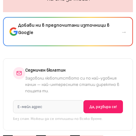
Добави ни в предпочитани източници в
→
Google
Седмичен бюлетин
Задоволи любопитството си по най-удобния
начин — най-интересните статии директно в
пощата ти.
Без спам. Можеш да се отпишеш по всяко време.