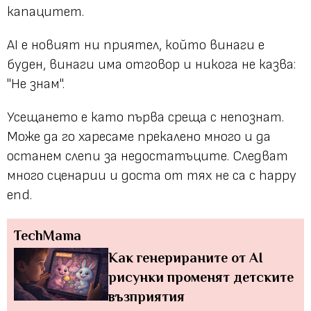
капацитет.
AI е новият ни приятел, който винаги е
буден, винаги има отговор и никога не казва:
"Не знам".
Усещането е като първа среща с непознат.
Може да го харесаме прекалено много и да
останем слепи за недостатъците. Следват
много сценарии и доста от тях не са с happy
end.
TechMama
Как генерираните от AI
рисунки променят детските
възприятия