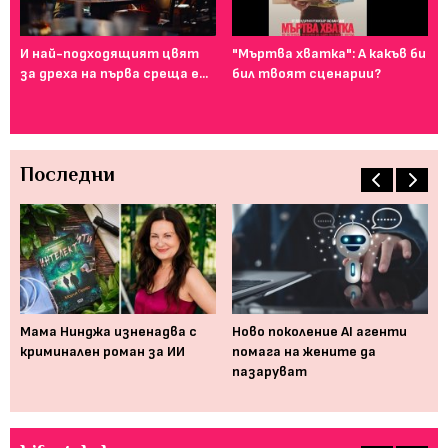
И най-подходящият цвят
"Мъртва хватка": А какъв би
Фе
за дреха на първа среща е...
бил твоят сценарии?
го
ту
Последни
а,
Мама Нинджа изненадва с
Ново поколение AI агенти
Пр
криминален роман за ИИ
помага на жените да
вр
пазаруват
те