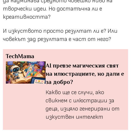
да надминава средното човешко ниво на
творчески идеи. Но достатъчна ли е
креативността?
И изкуството просто резултат ли е? Или
човекът зад резултата е част от него?
TechMama
AI превзе магическия свят
на илюстрациите, но дали е
за добро?
Какво ще се случи, ако
свикнем с илюстрации за
деца, изцяло генерирани от
изкуствен интелект