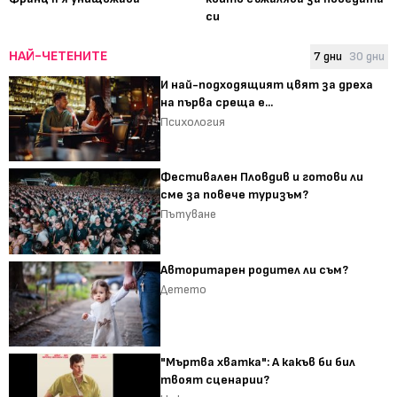
си
НАЙ-ЧЕТЕНИТЕ
7 дни
30 дни
И най-подходящият цвят за дреха
на първа среща е...
Психология
Фестивален Пловдив и готови ли
сме за повече туризъм?
Пътуване
Авторитарен родител ли съм?
Детето
"Мъртва хватка": А какъв би бил
твоят сценарии?