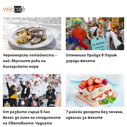
Черноморски потайности -
Отмениха Прайда в Париж
най-вкусните риби на
заради жегата
българското море
От разбито сърце в Лас
7 райски десерта без печене,
Вегас до химн на стадионите
идеални за жегите
на Световното: Чудната