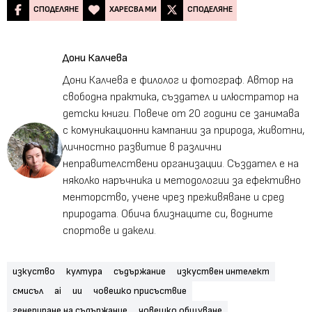
СПОДЕЛЯНЕ
ХАРЕСВА МИ
СПОДЕЛЯНЕ
Дони Калчева
Дони Калчева е филолог и фотограф. Автор на
свободна практика, създател и илюстратор на
детски книги. Повече от 20 години се занимава
с комуникационни кампании за природа, животни,
личностно развитие в различни
неправителствени организации. Създател е на
няколко наръчника и методологии за ефективно
менторство, учене чрез преживяване и сред
природата. Обича близнаците си, водните
спортове и дакели.
изкуство
култура
съдържание
изкуствен интелект
смисъл
ai
ии
човешко присъствие
генериране на съдържание
човешко общуване