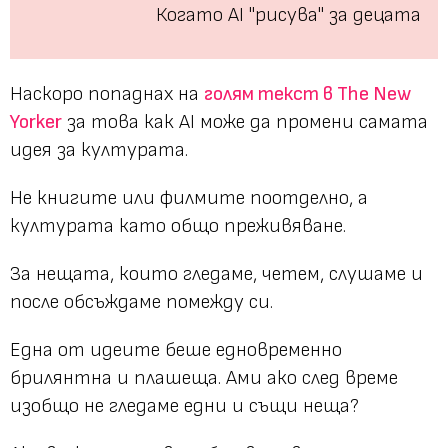
Когато AI "рисува" за децата
Наскоро попаднах на
голям текст в The New
Yorker
за това как AI може да промени самата
идея за културата.
Не книгите или филмите поотделно, а
културата като общо преживяване.
За нещата, които гледаме, четем, слушаме и
после обсъждаме помежду си.
Една от идеите беше едновременно
брилянтна и плашеща. Ами ако след време
изобщо не гледаме едни и същи неща?