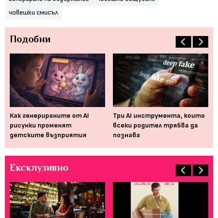
човешки смисъл
Подобни
Как генерираните от AI
Три AI инструмента, които
Ро
рисунки променят
всеки родител трябва да
да
детските възприятия
познава
не
Ексклузивно