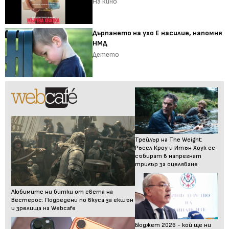
На кино
Дърпането на ухо Е насилие, напомня
НМД
Детето
Трейлър на The Weight:
Ръсел Кроу и Итън Хоук се
събират в напрегнат
трилър за оцеляване
Любимите ни битки от света на
Вестерос: Подредени по вкуса за екшън
и зрелища на Webcafe
Бюджет 2026 - кой ще ни