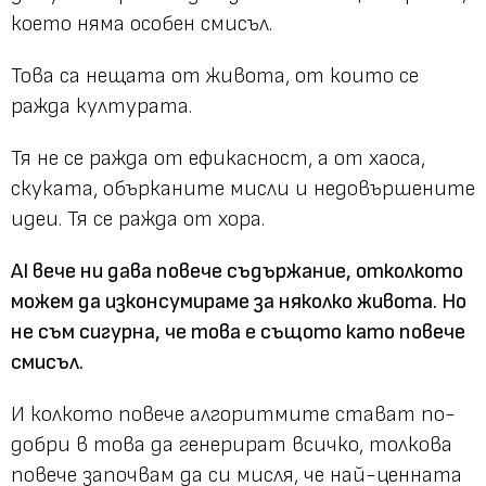
което няма особен смисъл.
Това са нещата от живота, от които се
ражда културата.
Тя не се ражда от ефикасност, а от хаоса,
скуката, обърканите мисли и недовършените
идеи. Тя се ражда от хора.
AI вече ни дава повече съдържание, отколкото
можем да изконсумираме за няколко живота. Но
не съм сигурна, че това е същото като повече
смисъл.
И колкото повече алгоритмите стават по-
добри в това да генерират всичко, толкова
повече започвам да си мисля, че най-ценната