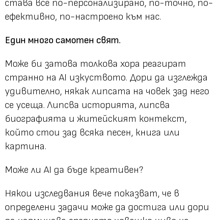
става все по-персонализирано, по-точно, по-
ефективно, по-настроено към нас.
Един много самотен свят.
Може би затова толкова хора реагират
странно на AI изкуството. Дори да изглежда
удивително, някак липсата на човек зад него
се усеща. Липсва историята, липсва
биографията и житейският контекст,
който стои зад всяка песен, книга или
картина.
Може ли AI да бъде креативен?
Някои изследвания вече показват, че в
определени задачи може да достига или дори