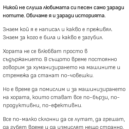
Никой не слуша любимата си песен само заради
нотите. Обичаме я и заради историята.
Знаем кой я е написал и какво е преживял.
Знаем за кого е била и какво е загубил.
Хората не се влюбват просто в
съдържанието. В същото време постоянно
говорим за хуманизирането на машините и
стремежа да станат по-човешки.
Но е време да помислим и за машинизирането
на хората, които стават все по-бързи, по-
продуктивни, по-ефективни.
Все по-малко склонни да се лутат, да грешат,
да губят време и да измислят нещо странно,