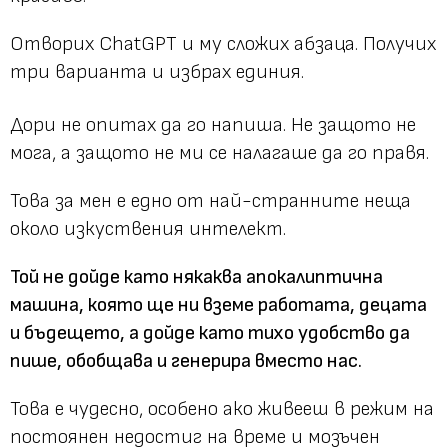
Отворих ChatGPT и му сложих абзаца. Получих
три варианта и избрах единия.
Дори не опитах да го напиша. Не защото не
мога, a защото не ми се налагаше да го правя.
Това за мен е едно от най-странните неща
около изкуствения интелект.
Той не дойде като някаква апокалиптична
машина, която ще ни вземе работата, децата
и бъдещето, а дойде като тихо удобство да
пише, обобщава и генерира вместо нас.
Това е чудесно, особено ако живееш в режим на
постоянен недостиг на време и мозъчен