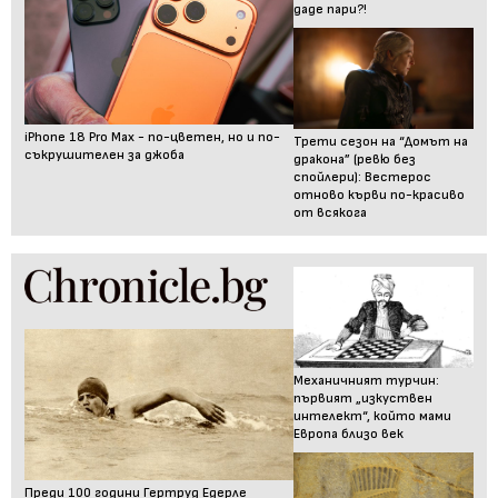
даде пари?!
iPhone 18 Pro Max - по-цветен, но и по-
Трети сезон на “Домът на
съкрушителен за джоба
дракона” (ревю без
спойлери): Вестерос
отново кърви по-красиво
от всякога
Механичният турчин:
първият „изкуствен
интелект“, който мами
Европа близо век
Преди 100 години Гертруд Едерле