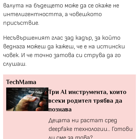
валута на бъдещето може да се окаже не
интелигентността, а човешкото
присъствие.
Несъвършеният глас зад кадър, за който
веднага можеш да кажеш, че е на истински
човек. И че точно затова си струва да го
слушаш.
TechMama
Три AI инструмента, които
всеки родител трябва да
познава
Децата ни растат сред
deepfake технологии... Готови
ли сме за това?