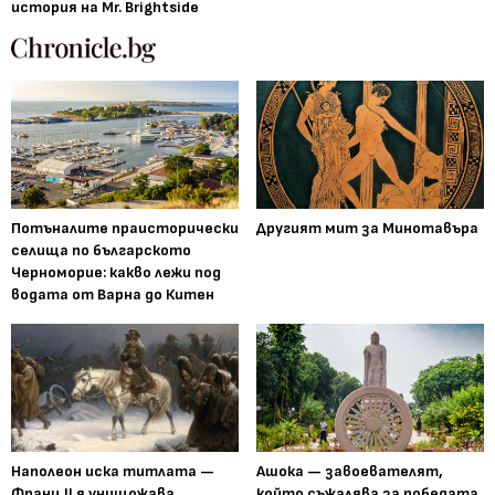
история на Mr. Brightside
Потъналите праисторически
Другият мит за Минотавъра
селища по българското
Черноморие: какво лежи под
водата от Варна до Китен
Наполеон иска титлата —
Ашока — завоевателят,
Франц II я унищожава
който съжалява за победата