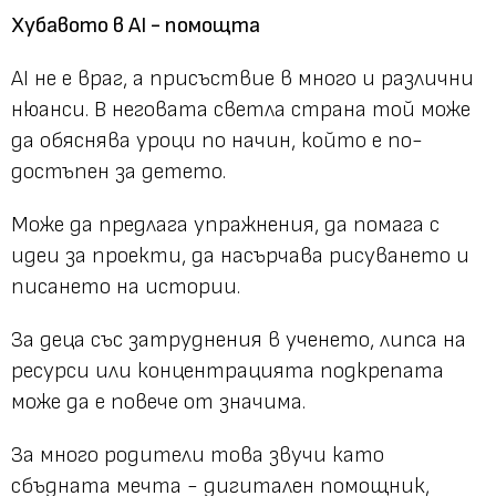
Хубавото в AI - помощта
AI не е враг, а присъствие в много и различни
нюанси. В неговата светла страна той може
да обяснява уроци по начин, който е по-
достъпен за детето.
Може да предлага упражнения, да помага с
идеи за проекти, да насърчава рисуването и
писането на истории.
За деца със затруднения в ученето, липса на
ресурси или концентрацията подкрепата
може да е повече от значима.
За много родители това звучи като
сбъдната мечта - дигитален помощник,