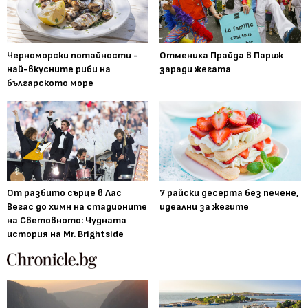
Черноморски потайности -
Отмениха Прайда в Париж
най-вкусните риби на
заради жегата
българското море
От разбито сърце в Лас
7 райски десерта без печене,
Вегас до химн на стадионите
идеални за жегите
на Световното: Чудната
история на Mr. Brightside