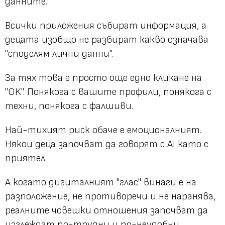
данните.
Всички приложения събират информация, а
децата изобщо не разбират какво означава
"споделям лични данни".
За тях това е просто още едно кликане на
"OK". Понякога с вашите профили, понякога с
техни, понякога с фалшиви.
Най-тихият риск обаче е емоционалният.
Някои деца започват да говорят с AI като с
приятел.
А когато дигиталният "глас" винаги е на
разположение, не противоречи и не наранява,
реалните човешки отношения започват да
изглеждат по-трудни и по-неудобни.