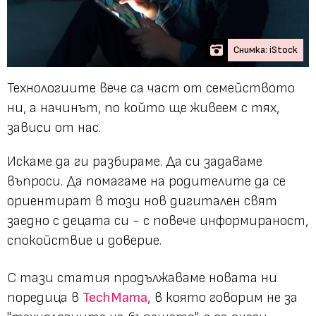
Снимка: iStock
Технологиите вече са част от семейството
ни, а начинът, по който ще живеем с тях,
зависи от нас.
Искаме да ги разбираме. Да си задаваме
въпроси. Да помагаме на родителите да се
ориентират в този нов дигитален свят
заедно с децата си - с повече информираност,
спокойствие и доверие.
С тази статия продължаваме новата ни
поредица в
TechMama,
в която говорим
не за