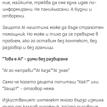
ние, майките, трябва да сме една идея по-
информирани. Не паникьосани. А будни и
отворени.
Защото AI наистина може да бъде страхотен
помощник. Но може и тихо да се превърне в
проблем, ако го оставим без контекст, без
разговор и без граници.
"Това е AI" - думи без разбиране
"AI го направи.""AI каза.""AI знае."
Само че когато децата попиташ "Как?" или
"Защо?" - отговор няма.
Изкуственият интелект много бързо измина
пътя от калпав художник, който рисуваше