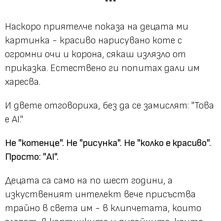
***
Наскоро приятелче показа на децата ми
картинка - красиво нарисувано коте с
огромни очи и корона, сякаш излязло от
приказка. Естествено ги попитах дали им
харесва.
И двете отговориха, без да се замислят: "Това
е AI."
Не "котенце". Не "рисунка". Не "колко е красиво".
Просто: "AI".
Децата са само на по шест години, а
изкуственият интелект вече присъства
трайно в света им - в клипчетата, които