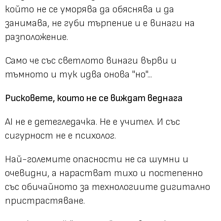
който не се уморява да обяснява и да
занимава, не губи търпение и е винаги на
разположение.
Само че със светлото винаги върви и
тъмното и тук идва онова "но"...
Рисковете, които не се виждат веднага
AI не е детегледачка. Не е учител. И със
сигурност не е психолог.
Най-големите опасности не са шумни и
очевидни, а нарастват тихо и постепенно
със обичайното за технологиите дигитално
пристрастяване.