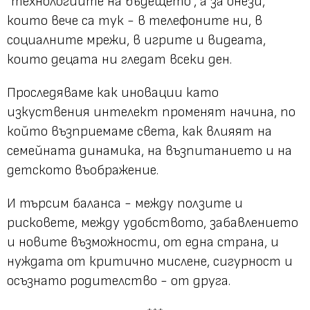
"технологиите на бъдещето", а за онези,
които вече са тук - в телефоните ни, в
социалните мрежи, в игрите и видеата,
които децата ни гледат всеки ден.
Проследяваме как иновации като
изкуствения интелект променят начина, по
който възприемаме света, как влияят на
семейната динамика, на възпитанието и на
детското въображение.
И търсим баланса - между ползите и
рисковете, между удобството, забавлението
и новите възможности, от една страна, и
нуждата от критично мислене, сигурност и
осъзнато родителство - от друга.