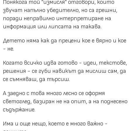
Понякога той "измисля" отговори, които
звучат напълно убедително, но са грешни,
поради неправилно интерпретиране на
информация или липсата на такава.
Детето няма как да прецени кое е вярно и кое
- не.
Когато всичко идва готово - идеи, текстове,
решения - се губи навикът да мислиш сам, да
се съмняваш, да търсиш.
А заедно с това много лесно се оформя
светоглед, базиран не на опит, а на поднесено
съдържание.
Има и още нещо, което е много важно -