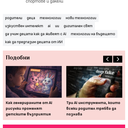
спортове и дакели.
родители
деца
технологии
нови технологии
изкуствен интелект
ai
ии
дигитален свят
да учим децата как да живеят с AI
техологии на бъдещето
как да предпазим децата от ИИ
Подобни
Как генерираните от AI
Три AI инструмента, които
Ро
рисунки променят
всеки родител трябва да
да
детските възприятия
познава
не