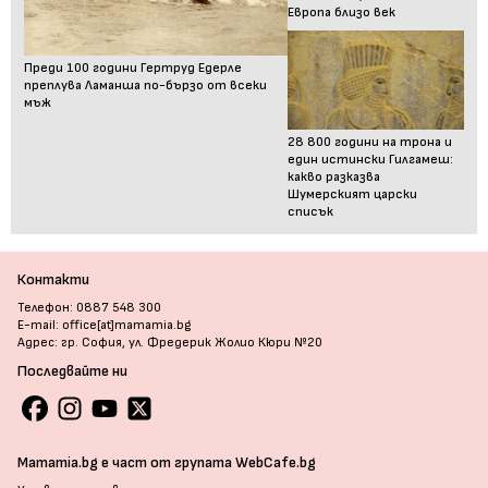
Европа близо век
Преди 100 години Гертруд Едерле
преплува Ламанша по-бързо от всеки
мъж
28 800 години на трона и
един истински Гилгамеш:
какво разказва
Шумерският царски
списък
Контакти
Телефон: 0887 548 300
E-mail: office[at]mamamia.bg
Адрес: гр. София, ул. Фредерик Жолио Кюри №20
Последвайте ни
Mamamia.bg е част от групата WebCafe.bg