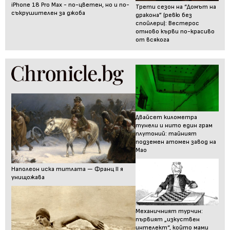
iPhone 18 Pro Max - по-цветен, но и по-
Трети сезон на “Домът на
съкрушителен за джоба
дракона” (ревю без
спойлери): Вестерос
отново кърви по-красиво
от всякога
Двайсет километра
тунели и нито един грам
плутоний: тайният
подземен атомен завод на
Мао
Наполеон иска титлата — Франц II я
унищожава
Механичният турчин:
първият „изкуствен
интелект“, който мами