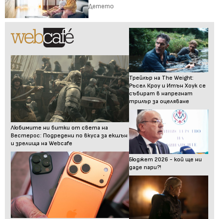
Детето
Трейлър на The Weight:
Ръсел Кроу и Итън Хоук се
събират в напрегнат
трилър за оцеляване
Любимите ни битки от света на
Вестерос: Подредени по вкуса за екшън
и зрелища на Webcafe
Бюджет 2026 - кой ще ни
даде пари?!