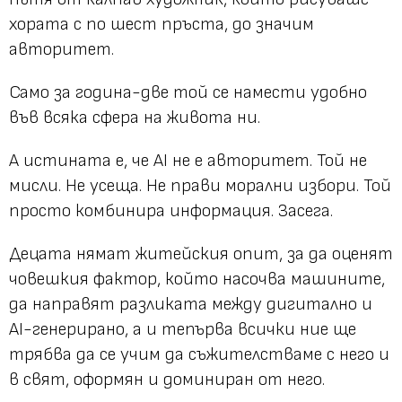
хората с по шест пръста, до значим
авторитет.
Само за година-две той се намести удобно
във всяка сфера на живота ни.
А истината е, че AI не е авторитет. Той не
мисли. Не усеща. Не прави морални избори. Той
просто комбинира информация. Засега.
Децата нямат житейския опит, за да оценят
човешкия фактор, който насочва машините,
да направят разликата между дигитално и
AI-генерирано, а и тепърва всички ние ще
трябва да се учим да съжителстваме с него и
в свят, оформян и доминиран от него.