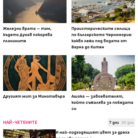
Железни врата – там,
Праисторическите селища
където Дунав покорява
по българското Черноморие:
планините
какво лежи под водата от
Варна до Китен
Другият мит за Минотавъра
Ашока — завоевателят,
който съжалява за победата
си
НАЙ-ЧЕТЕНИТЕ
7 дни
30 дни
И най-подходящият цвят за дреха