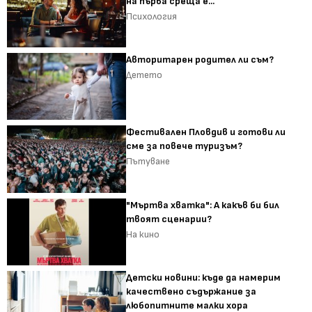
на първа среща е...
Психология
Авторитарен родител ли съм?
Детето
Фестивален Пловдив и готови ли
сме за повече туризъм?
Пътуване
"Мъртва хватка": А какъв би бил
твоят сценарии?
На кино
Детски новини: къде да намерим
качествено съдържание за
любопитните малки хора