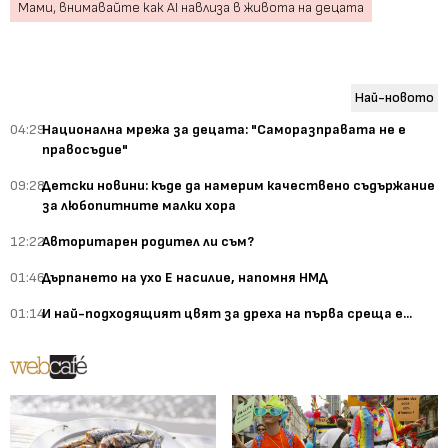
Мами, внимавайте как AI навлиза в живота на децата
Най-новото
04:29
Национална мрежа за децата: "Саморазправата не е
правосъдие"
09:28
Детски новини: къде да намерим качествено съдържание
за любопитните малки хора
12:22
Авторитарен родител ли съм?
01:46
Дърпането на ухо Е насилие, напомня НМД
01:14
И най-подходящият цвят за дреха на първа среща е...