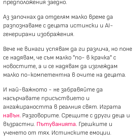
предположения заедно.
Аз започнах да отделям малко време да
разпознаваме с децата истински и AI-
генерирани изображения.
Вече не винаги успявам да ги различа, но поне
се надявам, че съм малко "по- в крачка" с
новостите, а и се надявам да изглеждам
малко по-компетентна в очите на децата.
И най-важното - не забравяйте да
насърчавате присъствието и
ангажираността в реалния свят. Играта
навън.
Разговорите. Срещите с други деца и
възрастни.
Пътуванията.
Грешките и
ученето от тях. Истинските емоции.