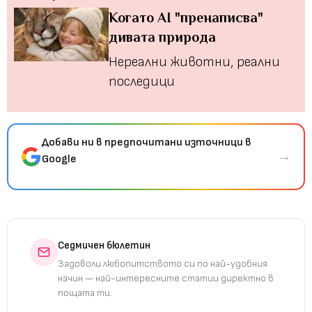
Когато AI "пренаписва"
дивата природа
Нереални животни, реални
последици
Добави ни в предпочитани източници в
→
Google
Седмичен бюлетин
Задоволи любопитството си по най-удобния
начин — най-интересните статии директно в
пощата ти.