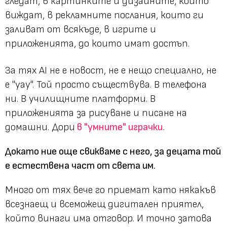
гледат, в картинките и дизайните, които
виждат, в рекламните послания, които ги
заливат от всякъде, в игрите и
приложенията, до които имат достъп.
За тях AI не е новост, не е нещо специално, не
е "уау". Той просто съществува. В телефона
ни. В училищните платформи. В
приложенията за рисуване и писане на
домашни. Дори
в "умните" играчки.
Докато ние още свикваме с него, за децата той
е естествена част от света им.
Много от тях вече го приемат като някакъв
всезнаещ и всеможещ дигитален приятел,
който винаги има отговор. И точно затова