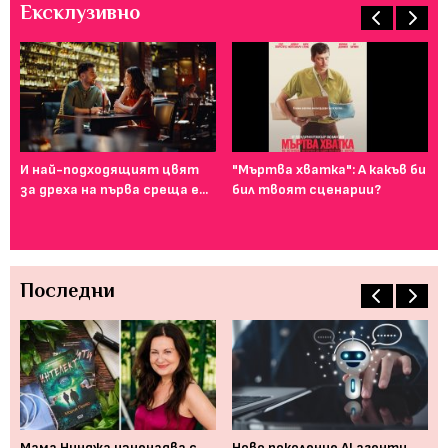
Ексклузивно
И най-подходящият цвят
"Мъртва хватка": А какъв би
Фе
за дреха на първа среща е...
бил твоят сценарии?
го
ту
Последни
а,
Мама Нинджа изненадва с
Ново поколение AI агенти
Пр