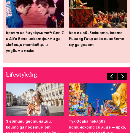
Краят на "мускулите": Gen Z
Кое е най-важното, което
По
и Alfa вече искат филми за
Ричард Гиър иска синовете
пр
ей
любящи татковци и
му да знаят
чу
уязвими мъже
от
Lifestyle.bg
3 евтини дестинации,
Тук Осака показва
Ел
които да посетим от
истинското си лице – ярко,
Ян