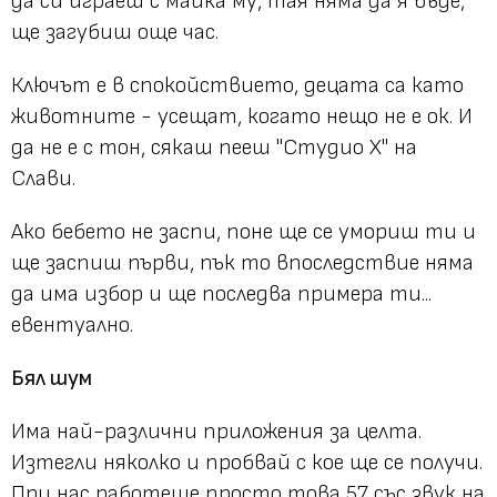
да си играеш с майка му, тая няма да я бъде,
ще загубиш още час.
Ключът е в спокойствието, децата са като
животните - усещат, когато нещо не е ок. И
да не е с тон, сякаш пееш "Студио Х" на
Слави.
Ако бебето не заспи, поне ще се умориш ти и
ще заспиш първи, пък то впоследствие няма
да има избор и ще последва примера ти...
евентуално.
Бял шум
Има най-различни приложения за целта.
Изтегли няколко и пробвай с кое ще се получи.
При нас работеше просто това 57 със звук на