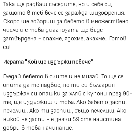
Така ще радваш съседите, но и себе си,
защото в теб вече се заражда шизофрения.
Скоро ще говориш за бебето в множествено
число и с това диагнозата ще бъде
затвърдена - спахме, ядохме, акахме... Готов
си!
Играта "Кой ще издържи повече"
Гледай бебето в очите и не мигай. То ще се
опита да те надвие, но ти си българин -
издържал си опашки за хляб с купони през 90-
те, ще издържиш и това. Ако бебето заспи,
печелиш. Ако ти заспиш, също печелиш. Ако
никой не заспи - е значи 59 сте наистина
добри в това начинание.