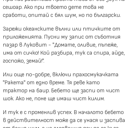
сешоар. Ако при твоето дете това не
сработи, опитай с бял шум, но по български.
Зарежи океанските вълни или птичките от
приложенията. Пусни му запис от съботния
пазар в Луковит - "Домате, оливие, пъпеже,
има от сичко! Кой разбира, тук са спира, айде,
госпожо, земай!".
Или още по-добре, включи прахосмукачката
"Ракета" от едно време. Тя реве като
трактор на баир. Бебето ще заспи от чист
шок. Ако не, поне ще имаш чист килим.
И тук е с променлив успех. В началото бебето
в действителност може да се унася и заспива