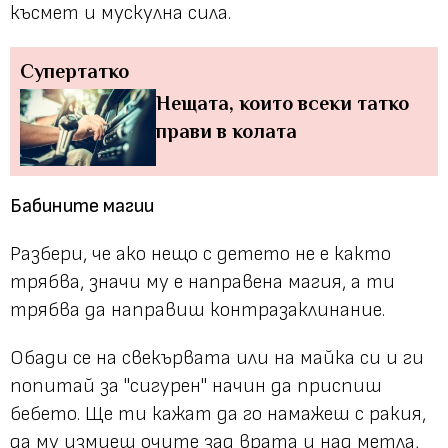
късмет и мускулна сила.
Супертатко
Нещата, които всеки татко
прави в колата
Бабините магии
Разбери, че ако нещо с детето не е както
трябва, значи му е направена магия, а ти
трябва да направиш контразаклинание.
Обади се на свекървата или на майка си и ги
попитай за "сигурен" начин да приспиш
бебето. Ще ти кажат да го намажеш с ракия,
да му измиеш очите зад врата и над метла,