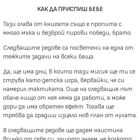
КАК ДА ПРИСПИШ БЕБЕ
Тази глава от книгата също е пропита с
много мъка и безброй пирови победи, брато.
Следващите редове са посветени на една от
тежките задачи на всеки баща.
Да, ще има дни, в които тази мисия ще ти се
струва като детска игра, вярвайки, че си
намерил тактиката. Още на следващия път
обаче нищо от нея няма да работи, а може
дори да има обратен ефект. Тогава ще
трябва да градиш изцяло нов план от нулата.
В следващите редове ще дадем наистина
всичко от себе си, защото знаем, че колкото