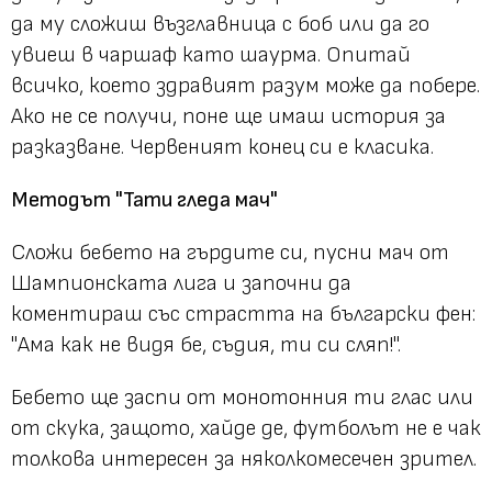
да му сложиш възглавница с боб или да го
увиеш в чаршаф като шаурма. Опитай
всичко, което здравият разум може да побере.
Ако не се получи, поне ще имаш история за
разказване. Червеният конец си е класика.
Методът "Тати гледа мач"
Сложи бебето на гърдите си, пусни мач от
Шампионската лига и започни да
коментираш със страстта на български фен:
"Ама как не видя бе, съдия, ти си сляп!".
Бебето ще заспи от монотонния ти глас или
от скука, защото, хайде де, футболът не е чак
толкова интересен за няколкомесечен зрител.