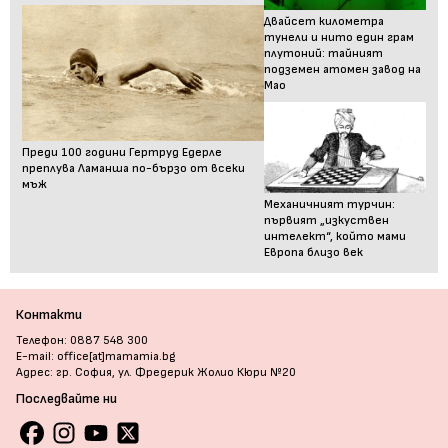
Двайсет километра
тунели и нито един грам
плутоний: тайният
подземен атомен завод на
Мао
Преди 100 години Гертруд Едерле
преплува Ламанша по-бързо от всеки
мъж
Механичният турчин:
първият „изкуствен
интелект“, който мами
Европа близо век
Контакти
Телефон: 0887 548 300
E-mail: office[at]mamamia.bg
Адрес: гр. София, ул. Фредерик Жолио Кюри №20
Последвайте ни