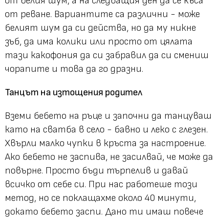
от белия шум, а на следващия ден да се къса
от реване. Вариантите са различни - може
белият шум да си действа, но да му никне
зъб, да има колики или просто от цялата
тази какофония да си забравил да си смениш
чорапите и това да го дразни.
Танцът на изтощения родител
Вземи бебето на ръце и започни да танцуваш
като на сватба в село - бавно и леко с глезен.
Хвърли малко чупки в кръста за настроение.
Ако бебето не заспива, не засилвай, че може да
повърне. Просто бъди търпелив и давай
всичко от себе си. При нас работеше този
метод, но се поклащахме около 40 минути,
докато бебето заспи. Дано ти имаш повече