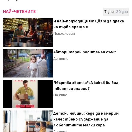
НАЙ-ЧЕТЕНИТЕ
7 дни
30 дни
И най-подходящият цвят за дреха
на първа среща е...
Психология
Авторитарен родител ли съм?
Детето
"Мъртва хватка": А какъв би бил
твоят сценарии?
На кино
Детски новини: къде да намерим
качествено съдържание за
любопитните малки хора
Детето