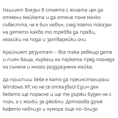
Нашият влязъл в стаята с ясната цел да
отмени майката и да отмие поне малко
съвестта, че е бил навън, след което показал
на детето какво то трябва да прави,
лягайки на пода и затваряйки очи.
Крайният резултат - все така ревящо дете
и пиян баща, хъркащ на паркета пред погледа
на сънена и много раздразнена майка.
Да приспиш бебе е като да преинсталираш
Windows XP, но не се отказвай! Един ден
бебето ще порасне и ще те държи буден не с
плач, а с молби за джобни. Дотогава дръж
кафето наблизо и хумора още по-близо.