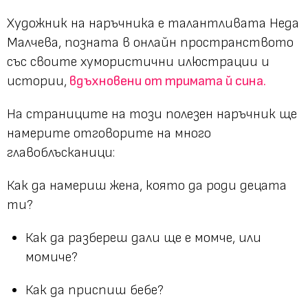
Художник на наръчника е талантливата Неда
Малчева, позната в онлайн пространството
със своите хумористични илюстрации и
истории,
вдъхновени от тримата й сина.
На страниците на този полезен наръчник ще
намерите отговорите на много
главоблъсканици:
Как да намериш жена, която да роди децата
ти?
Как да разбереш дали ще е момче, или
момиче?
Как да приспиш бебе?