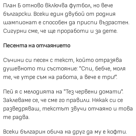
План Б отново включва футбол, но вече
български. Всеки един двубой от родния
шампионат е способен да приспи възрастен.
Сигурни сме, че ще проработи и за дете.
Песента на отчаянието
Съчини си песен с текст, който отразява
душевното ти състояние: "Спи, бебче, моля
те, че утре съм на работа, а вече е три!".
Пей я с мелодията на "Тез червени домати".
Заклеваме се, че сме го правили. Някак си се
разведряваш, текстът звучи отчаяно и това
те радва.
Всеки българин обича на друг да му е кофти.