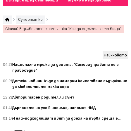
България през септември
шумно и незабравимо
пе
Супертатко
Скачай в дълбокото с наръчника "Как да оцелееш като баща"
Най-новото
04:29
Национална мрежа за децата: "Саморазправата не е
правосъдие"
09:28
Детски новини: къде да намерим качествено съдържание
за любопитните малки хора
12:22
Авторитарен родител ли съм?
01:46
Дърпането на ухо Е насилие, напомня НМД
01:14
И най-подходящият цвят за дреха на първа среща е...