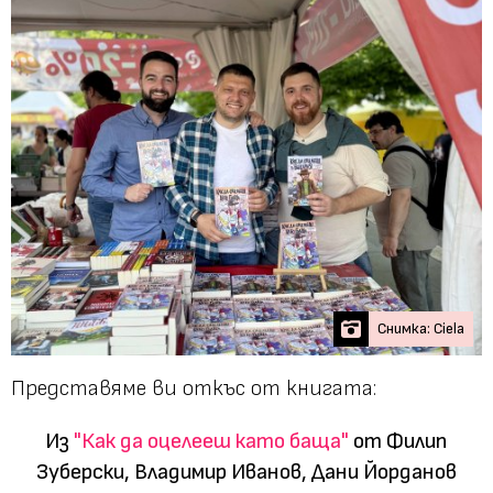
Снимка: Ciela
Представяме ви откъс от книгата:
Из
"Как да оцелееш като баща"
от Филип
Зуберски, Владимир Иванов, Дани Йорданов