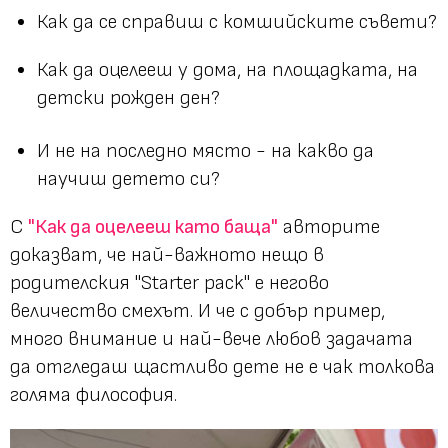
Как да се справиш с комшийските съвети?
Как да оцелееш у дома, на площадката, на
детски рожден ден?
И не на последно място - на какво да
научиш детето си?
С
"Как да оцелееш като баща"
авторите
доказват, че най-важното нещо в
родителския "Starter pack" е негово
величество смехът. И че с добър пример,
много внимание и най-вече любов задачата
да отгледаш щастливо дете не е чак толкова
голяма философия.