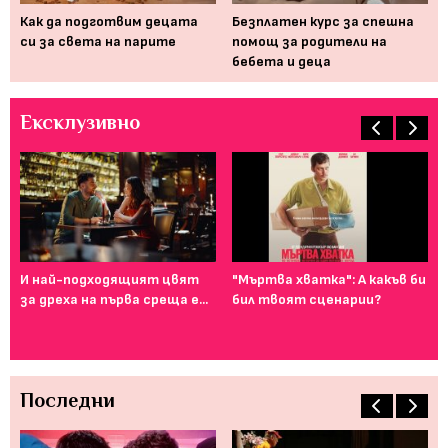
а,
Как да подготвим децата
Безплатен курс за спешна
Ка
си за света на парите
помощ за родители на
сн
бебета и деца
Ексклузивно
И най-подходящият цвят
"Мъртва хватка": А какъв би
Фе
за дреха на първа среща е...
бил твоят сценарии?
го
ту
Последни