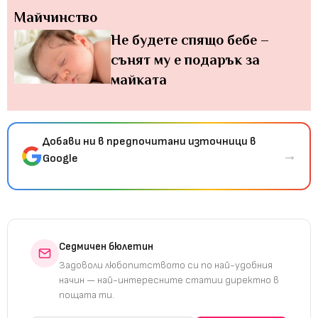
Майчинство
Не будете спящо бебе –
сънят му е подарък за
майката
Добави ни в предпочитани източници в
→
Google
Седмичен бюлетин
Задоволи любопитството си по най-удобния
начин — най-интересните статии директно в
пощата ти.