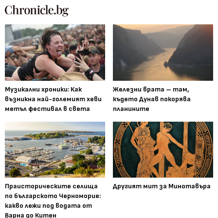
Музикални хроники: Как
Железни врата – там,
възникна най-големият хеви
където Дунав покорява
метъл фестивал в света
планините
Праисторическите селища
Другият мит за Минотавъра
по българското Черноморие:
какво лежи под водата от
Варна до Китен