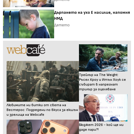
Дърпането на ухо Е насилие, напомня
НМД
Детето
Трейлър на The Weight:
Ръсел Кроу и Итън Хоук се
събират в напрегнат
трилър за оцеляване
Любимите ни битки от света на
Вестерос: Подредени по вкуса за екшън
и зрелища на Webcafe
Бюджет 2026 - кой ще ни
даде пари?!