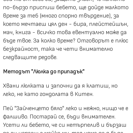
по-бързо приспиш бебето, ще дойде малкото
време за теб (много спорно твърдение), за
което мечтаеш цял ден - бира, плейстейшън,
мач, книга - всичко това евентуално може да
бъде твое. За колко време? Отговорът е плюс
безкрайност, така че чети внимателно
следващите редове.
Методът "Люлка до припадък"
Хвани люлката и започни да я клатиш, но
леко, не като гондолата в Китен.
Пей "Зайченцето бяло" леко и нежно, нищо че е
фалшиво. Постарай се, бъди внимателен.
Усети ли бебето, че си нетърпелив и бързаш