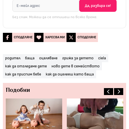
Без спам. Можеш да се отпишеш по всяко време.
СПОДЕЛЯНЕ
ХАРЕСВА МИ
СПОДЕЛЯНЕ
родител
баща
оцеляване
грижа за детето
ciela
как да отгледаме дете
ново дете в семейството
как да приспим бебе
как да оцелееш като баща
Подобни