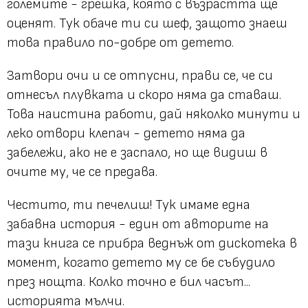
големите - грешка, която с възрастта ще
оценят. Тук обаче ти си шеф, защото знаеш
това правило по-добре от детето.
Затвори очи и се отпусни, прави се, че си
отнесъл плувката и скоро няма да ставаш.
Това наистина работи, дай няколко минути и
леко отвори клепач - детето няма да
забележи, ако не е заспало, но ще видиш в
очите му, че се предава.
Честито, ти печелиш! Тук имаме една
забавна история - един от авторите на
тази книга се прибра веднъж от дискотека в
момент, когато детето му се бе събудило
през нощта. Колко точно е бил часът...
историята мълчи.