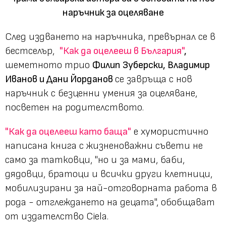
наръчник за оцеляване
След издването на наръчника, превърнал се в
бестселър,
"Как да оцелееш в България"
,
шеметното трио
Филип Зуберски, Владимир
Иванов и Дани Йорданов
се завръща с нов
наръчник с безценни умения за оцеляване,
посветен на родителството.
"Как да оцелееш като баща"
е хумористично
написана книга с жизненоважни съвети не
само за татковци, "но и за мами, баби,
дядовци, братоци и всички други клетници,
мобилизирани за най-отговорната работа в
рода - отглеждането на децата", обобщават
от издателство Ciela.