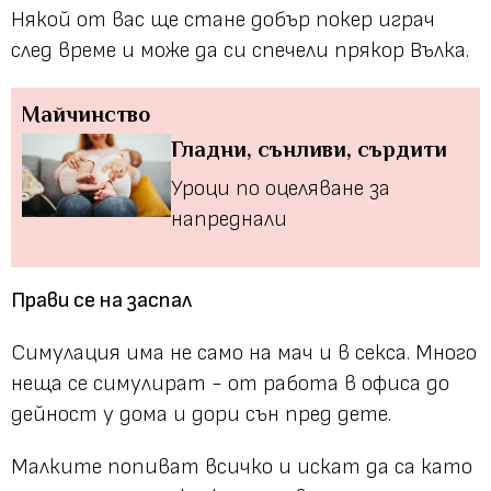
Някой от вас ще стане добър покер играч
след време и може да си спечели прякор Вълка.
Майчинство
Гладни, сънливи, сърдити
Уроци по оцеляване за
напреднали
Прави се на заспал
Симулация има не само на мач и в секса. Много
неща се симулират - от работа в офиса до
дейност у дома и дори сън пред дете.
Малките попиват всичко и искат да са като