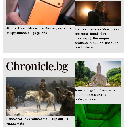
iPhone 18 Pro Max - по-цветен, но и по-
Трети сезон на “Домът на
съкрушителен за джоба
дракона” (ревю без
спойлери): Вестерос
отново кърви по-красиво
от всякога
Ашока — завоевателят,
който съжалява за
победата си
Наполеон иска титлата — Франц II я
унищожава