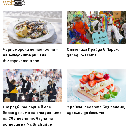
Черноморски потайности -
Отмениха Прайда в Париж
най-вкусните риби на
заради жегата
българското море
От разбито сърце в Лас
7 райски десерта без печене,
Вегас до химн на стадионите
идеални за жегите
на Световното: Чудната
история на Mr. Brightside