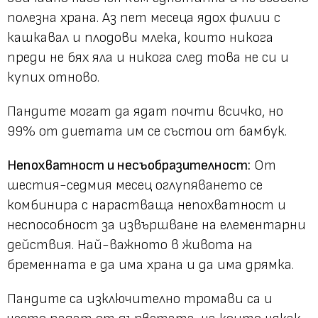
полезна храна. Аз пет месеца ядох филии с
кашкавал и плодови млека, които никога
преди не бях яла и никога след това не си и
купих отново.
Пандите могат да ядат почти всичко, но
99% от диетата им се състои от бамбук.
Непохватност и несъобразителност:
От
шестия-седмия месец оглупяването се
комбинира с нарастваща непохватност и
неспособност за извършване на елементарни
действия. Най-важното в живота на
бременната е да има храна и да има дрямка.
Пандите са изключително тромави са и