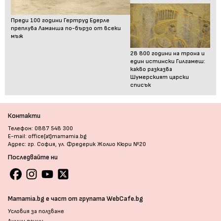
Преди 100 години Гертруд Едерле
преплува Ламанша по-бързо от всеки
мъж
28 800 години на трона и
един истински Гилгамеш:
какво разказва
Шумерският царски
списък
Контакти
Телефон: 0887 548 300
E-mail: office[at]mamamia.bg
Адрес: гр. София, ул. Фредерик Жолио Кюри №20
Последвайте ни
Mamamia.bg е част от групата WebCafe.bg
Условия за ползване