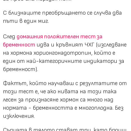
С близнаците преобръщането се случва два
пъти в един миг.
След
домашния положителен тест за
бременност
идва и кръвният ЧХГ (изследване
на хормона хорионгонадотропин, който е
един от най-категоричните индикатори за
бременност).
Фактът, който научаваш с резултатите от
този тест е, че ако нивата на този така
лесен за произнасяне хормон са много над
нормата - бременността е многоплодна. Без
изключения.
Сърцата в тялото стават три, като броиш