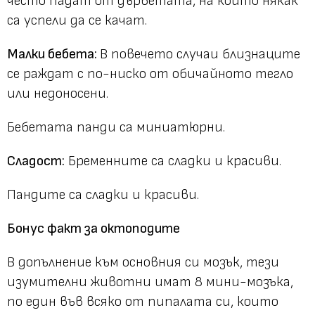
често падат от дърветата, на които някак
са успели да се качат.
Малки бебета:
В повечето случаи близнаците
се раждат с по-ниско от обичайното тегло
или недоносени.
Бебетата панди са миниатюрни.
Сладост:
Бременните са сладки и красиви.
Пандите са сладки и красиви.
Бонус факт за октоподите
В допълнение към основния си мозък, тези
изумителни животни имат 8 мини-мозъка,
по един във всяко от пипалата си, които