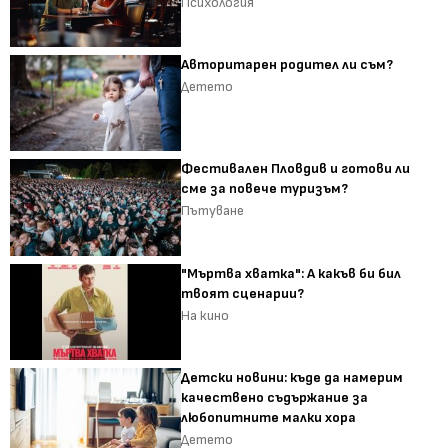
Психология
Авторитарен родител ли съм?
Детето
Фестивален Пловдив и готови ли
сме за повече туризъм?
Пътуване
"Мъртва хватка": А какъв би бил
твоят сценарии?
На кино
Детски новини: къде да намерим
качествено съдържание за
любопитните малки хора
Детето