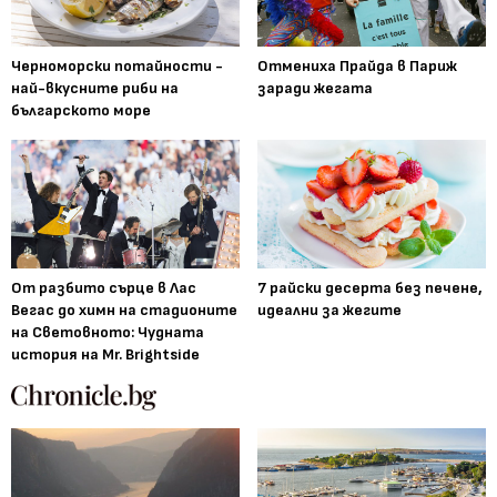
Черноморски потайности -
Отмениха Прайда в Париж
най-вкусните риби на
заради жегата
българското море
От разбито сърце в Лас
7 райски десерта без печене,
Вегас до химн на стадионите
идеални за жегите
на Световното: Чудната
история на Mr. Brightside