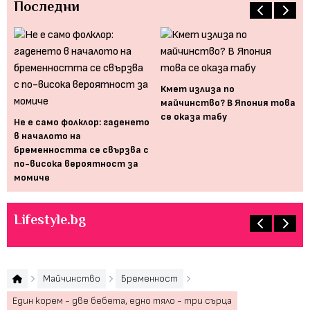
Последни
Кмет излиза по
майчинство? В Япония това
ога
"Б
се оказа табу
Не е само фолклор: гаденето
за
в началото на
из
бременността се свързва с
по-висока вероятност за
момиче
Lifestyle.bg
Майчинство
Бременност
Един корем - две бебета, едно тяло - три сърца