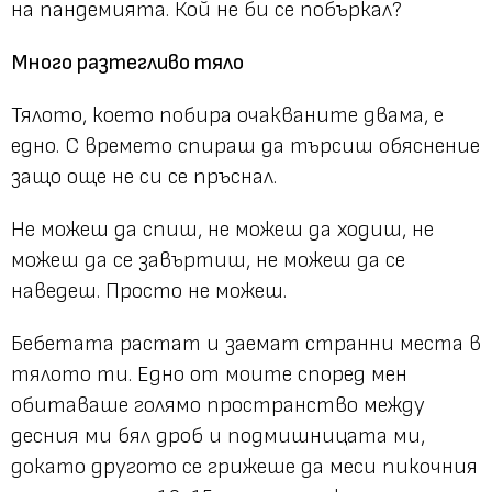
на пандемията. Кой не би се побъркал?
Много разтегливо тяло
Тялото, което побира очакваните двама, е
едно. С времето спираш да търсиш обяснение
защо още не си се пръснал.
Не можеш да спиш, не можеш да ходиш, не
можеш да се завъртиш, не можеш да се
наведеш. Просто не можеш.
Бебетата растат и заемат странни места в
тялото ти. Едно от моите според мен
обитаваше голямо пространство между
десния ми бял дроб и подмишницата ми,
докато другото се грижеше да меси пикочния