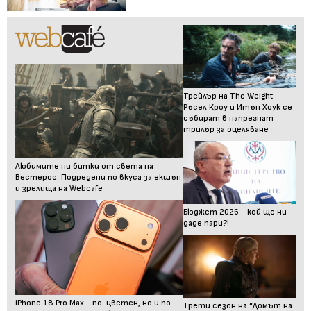
Трейлър на The Weight:
Ръсел Кроу и Итън Хоук се
събират в напрегнат
трилър за оцеляване
Любимите ни битки от света на
Вестерос: Подредени по вкуса за екшън
и зрелища на Webcafe
Бюджет 2026 - кой ще ни
даде пари?!
iPhone 18 Pro Max - по-цветен, но и по-
Трети сезон на “Домът на