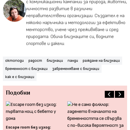
с комуникационни кампании за природа, животни,
личностно развитие в различни
неправителствени организации. Създател е на
няколко наръчника и методологии за ефективно
менторство, учене чрез преживяване и сред
природата. Обича близнаците си, водните
спортове и дакели.
октоподи
радост
близнаци
панди
раждане на близнаци
бременност с близнаци
забременяване с близнаци
как е с близнаци
Подобни
Дв
Еscape room без изход: