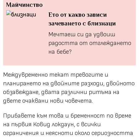
Майчинство
Ето от какво зависи
зачеването с близнаци
Мечтаеш си да удвоиш
радостта от отглеждането
на бебе?
Междувременно текат тревогите и
планирането на двойните разходи, двойното
обзавеждане, двата различни ритъма на
двете очаквани нови човечета.
Прибавете към това и бременност по време
на първия Ковид локдаун, с всички
ограничения и неясноти около сериозността