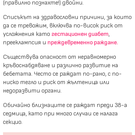
(правилно познахте!) двойни.
Списъкът на здравословни причини, за които
да се тревожим, включва по-висок риск от
усложнения като
гестационен диабет
,
прееклампсия и
преждевременно раждане.
Съществува опасност от неравномерно
кръвоснабдяване и различно развитие на
бебетата. Често се раждат по-рано, с по-
ниско тегло и риск от жълтеница или
недоразвити органи.
Обичайно близнаците се раждат преди 38-а
седмица, като при много случаи се налага
секцио.