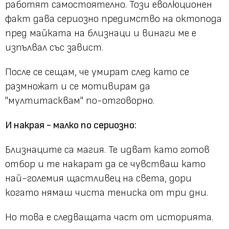
работят самостоятелно. Този еволюционен
факт дава сериозно предимство на октопода
пред майката на близнаци и винаги ме е
изпълвал със завист.
После се сещам, че умират след като се
размножат и се мотивирам да
"мултитасквам" по-отговорно.
И накрая - малко по сериозно:
Близнаците са магия. Те идват като готов
отбор и те накарат да се чувстваш като
най-големия щастливец на света, дори
когато нямаш чиста тениска от три дни.
Но това е следващата част от историята.