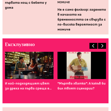
първата нощ с бебето у
дома
Не е само фолклор: гаденето
в началото на
бременността се свързва с
по-висока вероятност за
момиче
Ексклузивно
И най-подходящият цвят
"Мъртва хватка": А какъв би
Фе
за дреха на първа среща е...
бил твоят сценарии?
го
ту