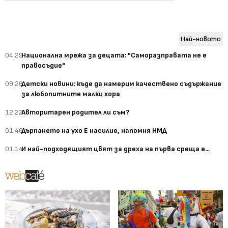
Най-новото
04:29
Национална мрежа за децата: "Саморазправата не е
правосъдие"
09:28
Детски новини: къде да намерим качествено съдържание
за любопитните малки хора
12:22
Авторитарен родител ли съм?
01:46
Дърпането на ухо Е насилие, напомня НМД
01:14
И най-подходящият цвят за дреха на първа среща е...