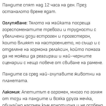
Пандите спят над 12 часа на ден. През
останалото време ядат.
Оглупяване:
Тялото на майката посреща
гореспоменатите тревоги и трудности с
увеличени дози естроген и прогестерон,
които влияят на настроението, но също и с
отделяне на хормона релаксин, който помага
да не можеш да реагираш и най-черните
сценарии с нещо повече от свиване на рамене.
Пандите са сред най-глупавите животни на
планетата.
Лакомия:
Апетитът е огромен, много по голям
от този на пандите и всяка друга мечка,
обичайно насочен към еднотипна и не особено