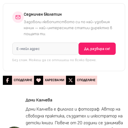
Седмичен бюлетин
Задоволи любопитството си по най-удобния
начин — най-интересните статии директно в
пощата ти.
Без спам. Можеш да се отпишеш по всяко време.
СПОДЕЛЯНЕ
ХАРЕСВА МИ
СПОДЕЛЯНЕ
Дони Калчева
Дони Калчева е филолог и фотограф. Автор на
свободна практика, създател и илюстратор на
детски книги. Повече от 20 години се занимава