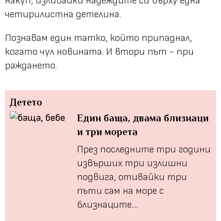
накуп, изливайки надеждите си върху една
четирилистна детелина.
Познавам един татко, който припаднал,
когато чул новината. И втори път - при
раждането.
Детето
Един баща, двама близнаци
и три морета
През последните три години
извърших три излишни
подвига, отивайки три
пъти сам на море с
близнаците....