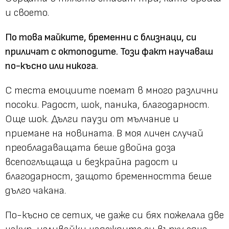
и своето.
По това майките, бременни с близнаци, си
приличат с октоподите. Този факт научаваш
по-късно или никога.
С теста емоциите поемат в много различни
посоки. Радост, шок, паника, благодарност.
Още шок. Дълги паузи от мълчание и
приемане на новината. В моя личен случай
преобладаващата беше двойна доза
всепоглъщаща и безкрайна радост и
благодарност, защото бременността беше
дълго чакана.
По-късно се сетих, че даже си бях пожелала две