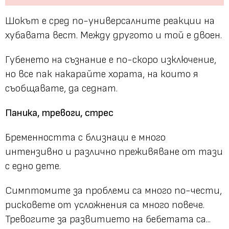
Шокът е сред по-универсалните реакции на
хубавата вест. Между другото и той е двоен.
Губенето на съзнание е по-скоро изключение,
но все пак накарайте хората, на които я
съобщавате, да седнат.
Паника, тревоги, стрес
Бременността с близнаци е много
интензивно и различно преживяване от тази
с едно дете.
Симптомите за проблеми са много по-чести,
рисковете от усложнения са много повече.
Тревогите за развитието на бебетата са...