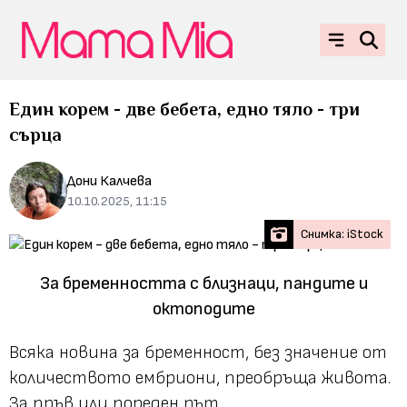
Един корем - две бебета, едно тяло - три
сърца
Дони Калчева
10.10.2025, 11:15
Снимка: iStock
За бременността с близнаци, пандите и
октоподите
Всяка новина за бременност, без значение от
количеството ембриони, преобръща живота.
За пръв или пореден път.