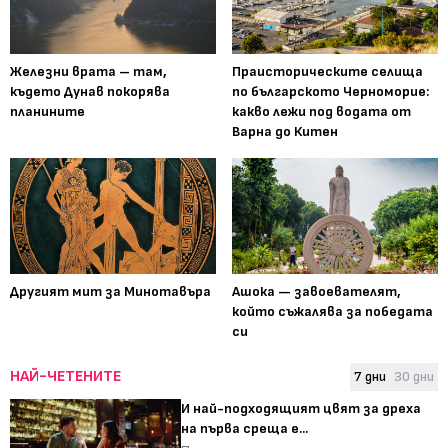
Железни врата – там,
Праисторическите селища
където Дунав покорява
по българското Черноморие:
планините
какво лежи под водата от
Варна до Китен
Другият мит за Минотавъра
Ашока — завоевателят,
който съжалява за победата
си
НАЙ-ЧЕТЕНИТЕ
7 дни
30 дни
И най-подходящият цвят за дреха
на първа среща е...