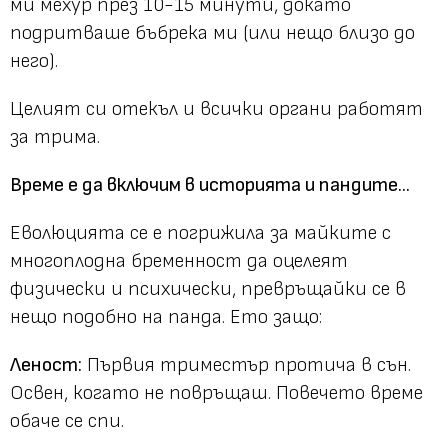
ми мехур през 10-15 минути, докато
подритваше бъбрека ми (или нещо близо до
него).
Целият си отекъл и всички органи работят
за трима.
Време е да включим в историята и пандите...
Еволюцията се е погрижила за майките с
многоплодна бременност да оцелеят
физически и психически, превръщайки се в
нещо подобно на панда. Ето защо:
Леност:
Първия триместър протича в сън.
Освен, когато не повръщаш. Повечето време
обаче се спи.