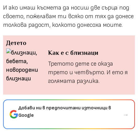
И ако имаш късмета да носиш две сърца под
своето, пожелавам ти всяко от тях да донесе
толкова радост, колкото донесоха моите.
Детето
Как е с близнаци
Третото дете се оказа
трето и четвърто. И ето я
голямата разлика.
Добави ни в предпочитани източници в
→
Google