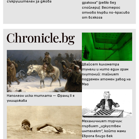
съкрушителен за джоба
дракона” (ревю без
спойлери): Вестерос
отново кърви по-красиво
от всякога
Двайсет километра
тунели и нито един грам
плутоний: тайният
подземен атомен завод на
Мао
Наполеон иска титлата — Франц II я
унищожава
Механичният турчин:
първият „изкуствен
интелект“, който мами
Европа близо век