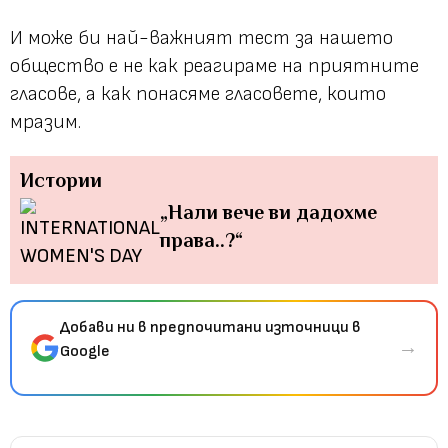
И може би най-важният тест за нашето
общество е не как реагираме на приятните
гласове, а как понасяме гласовете, които
мразим.
Истории
„Нали вече ви дадохме
права..?“
Добави ни в предпочитани източници в
→
Google