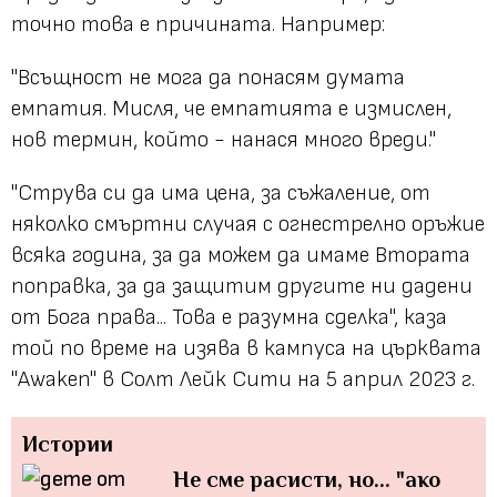
точно това е причината. Например:
"Всъщност не мога да понасям думата
емпатия. Мисля, че емпатията е измислен,
нов термин, който - нанася много вреди."
"Струва си да има цена, за съжаление, от
няколко смъртни случая с огнестрелно оръжие
всяка година, за да можем да имаме Втората
поправка, за да защитим другите ни дадени
от Бога права... Това е разумна сделка",
каза
той по време на изява в кампуса на църквата
"Awaken" в Солт Лейк Сити на 5 април 2023 г.
Истории
Не сме расисти, но... "ако