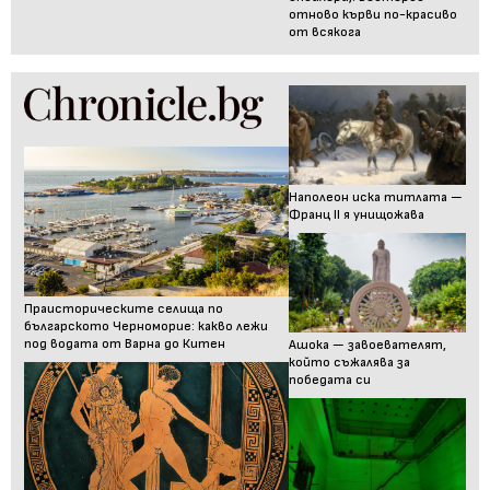
отново кърви по-красиво
от всякога
Наполеон иска титлата —
Франц II я унищожава
Праисторическите селища по
българското Черноморие: какво лежи
под водата от Варна до Китен
Ашока — завоевателят,
който съжалява за
победата си