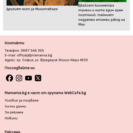
Двайсет километра
Другият мит за Минотавъра
тунели и нито един грам
плутоний: тайният
подземен атомен завод на
Мао
Контакти
Телефон: 0887 548 300
E-mail: office[at]mamamia.bg
Адрес: гр. София, ул. Фредерик Жолио Кюри №20
Последвайте ни
Mamamia.bg е част от групата WebCafe.bg
Условия за ползване
Лични данни
За реклама
Новини
Реклама