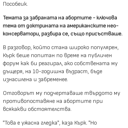
Пособеик.
Темата за забраната на абортите - ключова
тема от доктрината на американските нео-
консерватори, разбира се, също присъстваше.
В разговор, който стана широко популярен,
Кърк беше попитан по време на публичен
форум как би реагирал, ако собствената му
дъщеря, на 10-годишна възраст, бъде
изнасилена и забременее.
Отговорът му подчертаваше твърдото му
противопоставяне на абортите при
всякакви обстоятелства.
"Това е ужасна гледка"
, каза Кърк.
"Но