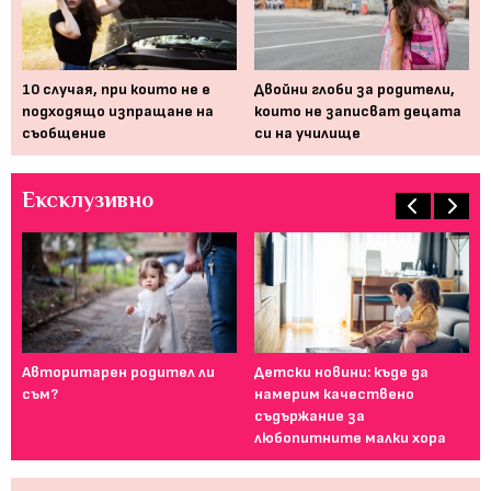
т
10 случая, при които не е
Двойни глоби за родители,
Дъ
..
подходящо изпращане на
които не записват децата
на
съобщение
си на училище
Ексклузивно
Авторитарен родител ли
Детски новини: къде да
И 
съм?
намерим качествено
за
съдържание за
любопитните малки хора