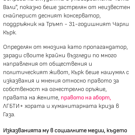
Вали", показно беше застрелян от неизвестен
снайперист десният консерватор,
поддръжник на Тръмп - 31-годишният Чарли
Кърк.
Определян от мнозина като пропагандатор,
заради своите крайни възгледи по много
направления от обществения и
политическият живот, Кърк беше нашумял с
изказвания и мнения относно правото за
собственост на огнестрелно оръжие,
правата на жените,
правото на аборт,
ЛГБТИ+ хората и хуманитарната криза в
Газа.
Изказванията му в социалните медии, където