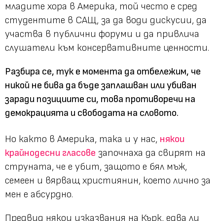
младите хора в Америка, той често е сред
студентите в САЩ, за да води дискусии, да
участва в публични форуми и да привлича
слушатели към консервативните ценности.
Разбира се, тук е момента да отбележим, че
никой не бива да бъде заплашван или убиван
заради позициите си, това противоречи на
демокрацията и свободата на словото.
Но както в Америка, така и у нас,
някои
крайнодесни гласове
започнаха да свирят на
струната, че е убит, защото е бял мъж,
семеен и вярващ християнин, което лично за
мен е абсурдно.
Предвид някои изказвания на Кърк, едва ли