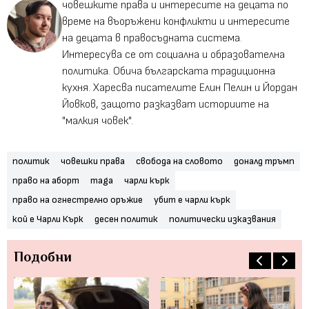
човешките права и интересите на децата по
време на въоръжени конфликти и интересите
на децата в правосъдната система.
Интересува се от социална и образователна
политика. Обича българската традиционна
кухня. Харесва писателите Елин Пелин и Йордан
Йовков, защото разказват историите на
"малкия човек".
политик
човешки права
свобода на словото
доналд тръмп
право на аборт
maga
чарли кърк
право на огнестрелно оръжие
убит е чарли кърк
кой е Чарли Кърк
десен политик
политически изказвания
Подобни