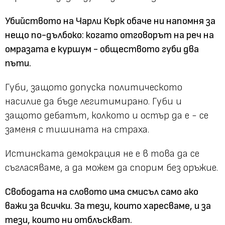
Убийството на Чарли Кърк обаче ни напомня за
нещо по-дълбоко: когато отговорът на реч на
омразата е куршум - обществото губи два
пъти.
Губи, защото допуска политическото
насилие да бъде легитимирано. Губи и
защото дебатът, колкото и остър да е - се
заменя с тишината на страха.
Истинската демокрация не е в това да се
съгласяваме, а да можем да спорим без оръжие.
Свободата на словото има смисъл само ако
важи за всички. За тези, които харесваме, и за
тези, които ни отблъскват.