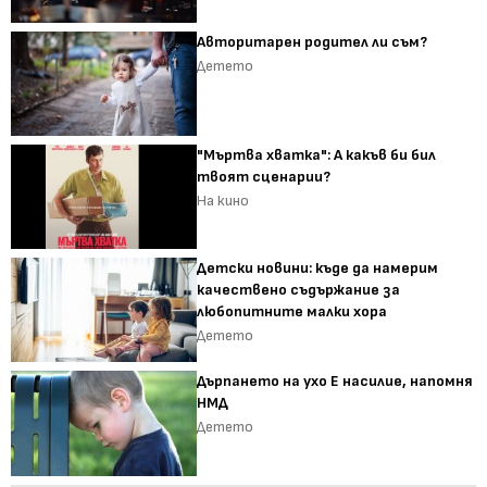
Авторитарен родител ли съм?
Детето
"Мъртва хватка": А какъв би бил
твоят сценарии?
На кино
Детски новини: къде да намерим
качествено съдържание за
любопитните малки хора
Детето
Дърпането на ухо Е насилие, напомня
НМД
Детето