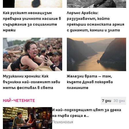
Как руският неонацизъм
Лорънс Арабски:
превърна уличното насилие в
разузнавачът, който
съдържание за социалните
прекърши османската армия
мрежи
с динамит, камили и злато
Музикални хроники: Как
Железни врата – там,
възникна най-големият хеви
където Дунав покорява
метъл фестивал в света
планините
НАЙ-ЧЕТЕНИТЕ
7 дни
30 дни
И най-подходящият цвят за дреха
на първа среща е...
Психология