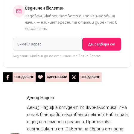
Седмичен бюлетин
Задоволи любопитството си по най-удобния
начин — най-интересните статии директно в
пощата ти.
Без спам. Можеш да се отпишеш по всяко време.
СПОДЕЛЯНЕ
ХАРЕСВА МИ
СПОДЕЛЯНЕ
Дениз Назиф
Дениз Назиф е студент по журналистика. Има
стаж в неправителствения сектор. Работил е
с деца от смесени региони. Притежава
сертификати от Съвета на Европа относно