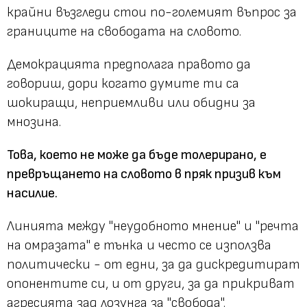
крайни възгледи стои по-големият въпрос за
границите на свободата на словото.
Демокрацията предполага правото да
говориш, дори когато думите ти са
шокиращи, неприемливи или обидни за
мнозина.
Това, което не може да бъде толерирано, е
превръщането на словото в пряк призив към
насилие.
Линията между "неудобното мнение" и "речта
на омразата" е тънка и често се използва
политически - от едни, за да дискредитират
опонентите си, и от други, за да прикриват
агресията зад лозунга за "свобода".