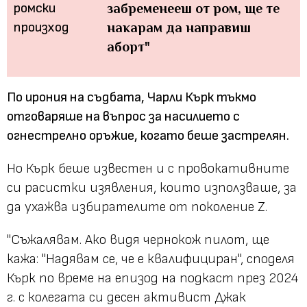
забременееш от ром, ще те
накарам да направиш
аборт"
По ирония на съдбата, Чарли Кърк тъкмо
отговаряше на въпрос за насилието с
огнестрелно оръжие, когато беше застрелян.
Но Кърк беше известен и с провокативните
си расистки изявления, които използваше, за
да ухажва избирателите от поколение Z.
"Съжалявам. Ако видя чернокож пилот, ще
кажа: "Надявам се, че е квалифициран",
споделя
Кърк по време на епизод на подкаст през 2024
г. с колегата си десен активист Джак