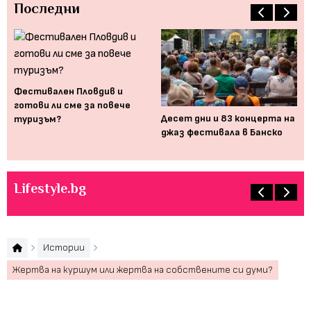
Последни
Фестивален Пловдив и
готови ли сме за повече
 би
Десет дни и 83 концерта на
„Ж
туризъм?
джаз фестивала в Банско
ле
ро
Lifestyle.bg
Истории
Жертва на куршум или жертва на собствените си думи?