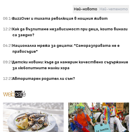
Най-новото
Най-четеното
06:14
BuzzOver и тихата революция в нощния живот
12:26
Как да възпитаме независимост при деца, които винаги
са заедно?
04:29
Национална мрежа за децата: "Саморазправата не е
правосъдие"
09:28
Детски новини: къде да намерим качествено съдържание
за любопитните малки хора
12:22
Авторитарен родител ли съм?