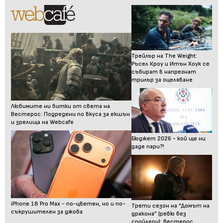
Трейлър на The Weight:
Ръсел Кроу и Итън Хоук се
събират в напрегнат
трилър за оцеляване
Любимите ни битки от света на
Вестерос: Подредени по вкуса за екшън
и зрелища на Webcafe
Бюджет 2026 - кой ще ни
даде пари?!
iPhone 18 Pro Max - по-цветен, но и по-
Трети сезон на “Домът на
съкрушителен за джоба
дракона” (ревю без
спойлери): Вестерос