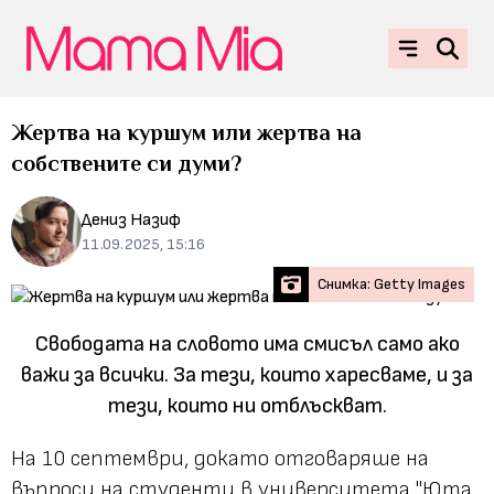
Жертва на куршум или жертва на
собствените си думи?
Дениз Назиф
11.09.2025, 15:16
Снимка: Getty Images
Свободата на словото има смисъл само ако
важи за всички. За тези, които харесваме, и за
тези, които ни отблъскват.
На 10 септември, докато отговаряше на
въпроси на студенти в университета "Юта