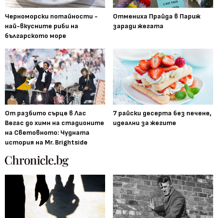
Черноморски потайности -
Отмениха Прайда в Париж
най-вкусните риби на
заради жегата
българското море
От разбито сърце в Лас
7 райски десерта без печене,
Вегас до химн на стадионите
идеални за жегите
на Световното: Чудната
история на Mr. Brightside