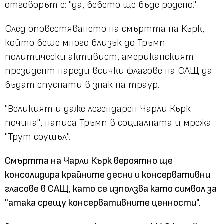
отговорът е: "да, бебето ще бъде родено."
След оповестяването на смъртта на Кърк,
който беше много близък до Тръмп
политически активист, американският
президент нареди всички флагове на САЩ да
бъдат спуснати в знак на траур.
"Великият и даже легендарен Чарли Кърк
почина"
, написа Тръмп в социалната и мрежа
"Трут соушъл".
Смъртта на Чарли Кърк вероятно ще
консолидира крайните десни и консервативни
гласове в САЩ, като се използва като символ за
"атака срещу консервативните ценности".