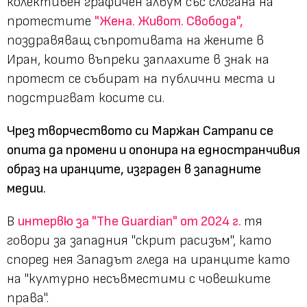
колективен графичен албум със слогана на
протестите
"Жена. Живот. Свобода",
поздравяващ съпротивата на жените в
Иран, които въпреки заплахите в знак на
протест се събират на публични места и
подстригват косите си.
Чрез творчеството си Маржан Сатрапи се
опита да промени и опонира на едностранчивия
образ на иранците, изграден в западните
медии.
В
интервю за "The Guardian" от 2024 г.
тя
говори за западния "скрит расизъм", като
според нея Западът гледа на иранците като
на "културно несъвместими с човешките
права".