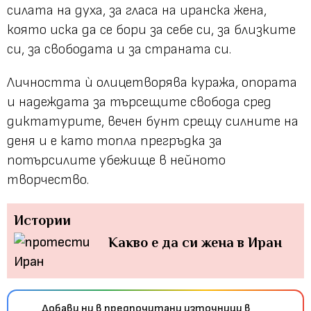
силата на духа, за гласа на иранска жена,
която иска да се бори за себе си, за близките
си, за свободата и за страната си.
Личността ѝ олицетворява куража, опората
и надеждата за търсещите свобода сред
диктатурите, вечен бунт срещу силните на
деня и е като топла прегръдка за
потърсилите убежище в нейното
творчество.
Истории
Какво е да си жена в Иран
Добави ни в предпочитани източници в