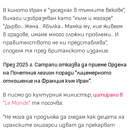
В киното Иран е "заседнал в тъмните векове",
винаги изобразяван като "хълм и магаре".
"Дърво... Жена... Ябълка... Мамка му, ние живеем
в градове, имаме много сложни проблеми... И
правителството не ни представлява",
споделя тя пред британското издание.
През 2025 г. Сатрапи отказва да приеме Ордена
на Почетния легион поради "лицемерното
отношение на Франция към Иран".
В писмо до културния министър,
цитирано в
"Le Monde"
тя посочва:
"Не мога да продължа да гледам как децата на
иранските олигарси идват да прекарват