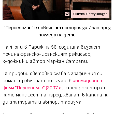
Снимка: Getty Images
"Персеполис" е повече от история за Иран през
погледа на дете
На 4 юни в Париж на 56-годишна възраст
почина френско-иранският режисьор,
художник и автор Маржан Сатрапи.
Тя придоби световна слава с графичния си
роман, превърнат по-късно в
анимационен
филм "Персеполис" (2007 г.),
интерпретиран
като манифест на народ, хванат в капана на
диктатурата и авторитаризма.