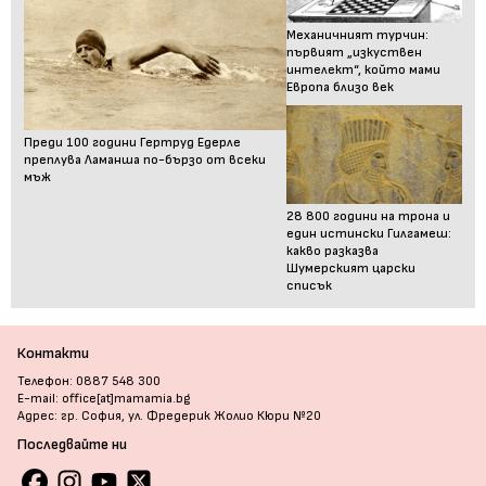
Механичният турчин:
първият „изкуствен
интелект“, който мами
Европа близо век
Преди 100 години Гертруд Едерле
преплува Ламанша по-бързо от всеки
мъж
28 800 години на трона и
един истински Гилгамеш:
какво разказва
Шумерският царски
списък
Контакти
Телефон: 0887 548 300
E-mail: office[at]mamamia.bg
Адрес: гр. София, ул. Фредерик Жолио Кюри №20
Последвайте ни