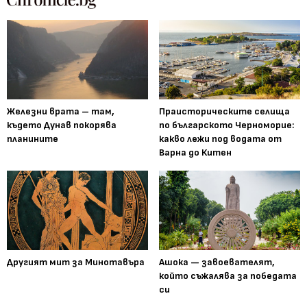
Железни врата – там,
Праисторическите селища
където Дунав покорява
по българското Черноморие:
планините
какво лежи под водата от
Варна до Китен
Другият мит за Минотавъра
Ашока — завоевателят,
който съжалява за победата
си