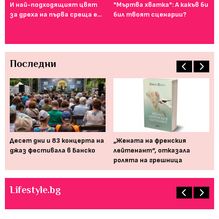
И най-подходящият цвят
"Мъртва хватка": А какъв би
Фе
за дреха на първа среща е...
бил твоят сценарии?
го
ту
Последни
Десет дни и 83 концерта на
„Жената на френския
Мю
джаз фестивала в Банско
лейтенант“, отказала
от
ролята на грешница
пр
Lifestyle.bg