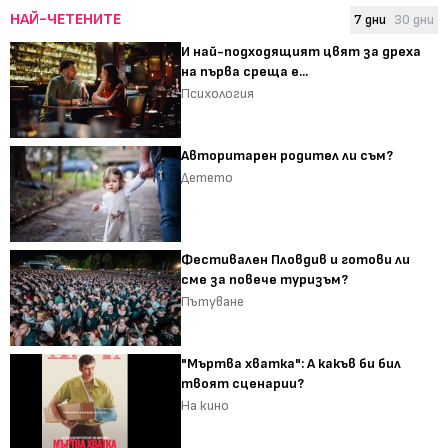
НАЙ-ЧЕТЕНИТЕ
7 дни
30 дни
И най-подходящият цвят за дреха
на първа среща е...
Психология
Авторитарен родител ли съм?
Детето
Фестивален Пловдив и готови ли
сме за повече туризъм?
Пътуване
"Мъртва хватка": А какъв би бил
твоят сценарии?
На кино