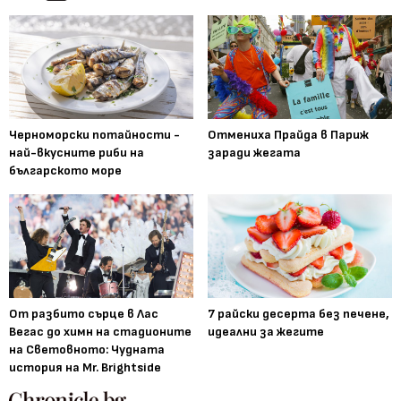
Черноморски потайности -
Отмениха Прайда в Париж
най-вкусните риби на
заради жегата
българското море
От разбито сърце в Лас
7 райски десерта без печене,
Вегас до химн на стадионите
идеални за жегите
на Световното: Чудната
история на Mr. Brightside