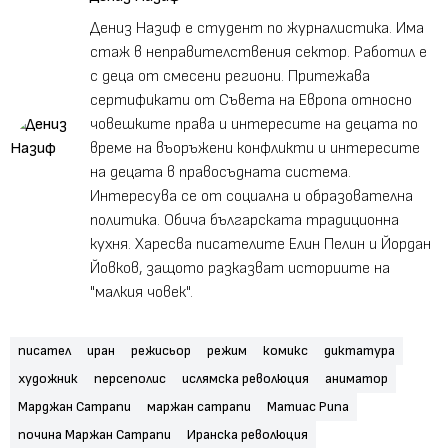
Дениз Назиф е студент по журналистика. Има
стаж в неправителствения сектор. Работил е
с деца от смесени региони. Притежава
сертификати от Съвета на Европа относно
човешките права и интересите на децата по
време на въоръжени конфликти и интересите
на децата в правосъдната система.
Интересува се от социална и образователна
политика. Обича българската традиционна
кухня. Харесва писателите Елин Пелин и Йордан
Йовков, защото разказват историите на
"малкия човек".
писател
иран
режисьор
режим
комикс
диктатура
художник
персеполис
ислямска революция
аниматор
Марджан Сатрапи
маржан сатрапи
Матиас Рипа
почина Маржан Сатрапи
Иранска революция