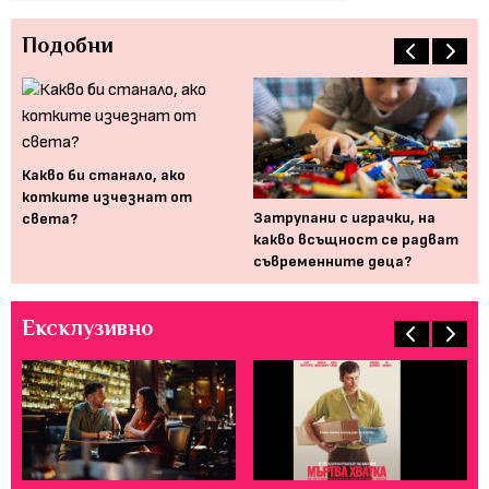
Подобни
Какво би станало, ако
котките изчезнат от
т
Затрупани с играчки, на
Дъ
света?
..
какво всъщност се радват
на
съвременните деца?
Ексклузивно