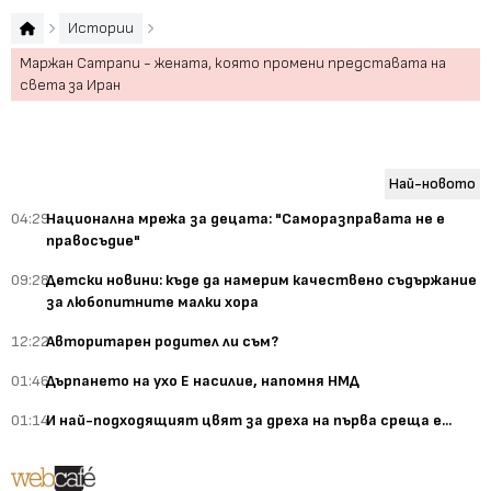
Истории
Маржан Сатрапи - жената, която промени представата на
света за Иран
Най-новото
04:29
Национална мрежа за децата: "Саморазправата не е
правосъдие"
09:28
Детски новини: къде да намерим качествено съдържание
за любопитните малки хора
12:22
Авторитарен родител ли съм?
01:46
Дърпането на ухо Е насилие, напомня НМД
01:14
И най-подходящият цвят за дреха на първа среща е...