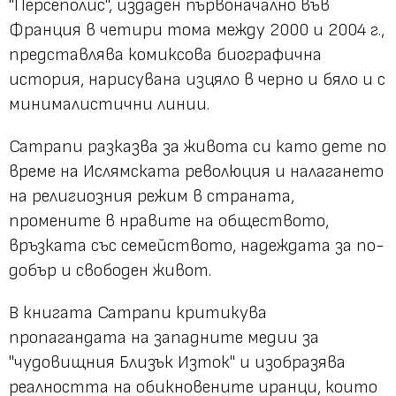
"Персеполис", издаден първоначално във
Франция в четири тома между 2000 и 2004 г.,
представлява комиксова биографична
история, нарисувана изцяло в черно и бяло и с
минималистични линии.
Сатрапи разказва за живота си като дете по
време на Ислямската революция и налагането
на религиозния режим в страната,
промените в нравите на обществото,
връзката със семейството, надеждата за по-
добър и свободен живот.
В книгата Сатрапи критикува
пропагандата на западните медии за
"чудовищния Близък Изток" и изобразява
реалността на обикновените иранци, които