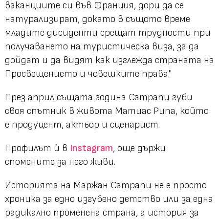
ваканциите си във Франция, дори да се
натурализират, докато в същото време
младите дисиденти срещат трудности при
получаването на туристическа виза, за да
дойдат и да видят как изглежда страната на
Просвещението и човешките права."
През април същата година Сатрапи губи
своя спътник в живота Матиас Рипа, който
е продуцент, актьор и сценарист.
Профилът ѝ в
Instagram
, още държи
спомените за него живи.
Историята на Маржан Сатрапи не е просто
хроника за едно изгубено детство или за една
радикално променена страна, а история за