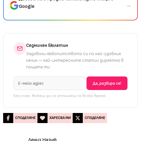
→
Google
Седмичен бюлетин
Задоволи любопитството си по най-удобния
начин — най-интересните статии директно в
пощата ти.
Без спам. Можеш да се отпишеш по всяко време.
СПОДЕЛЯНЕ
ХАРЕСВА МИ
СПОДЕЛЯНЕ
Дениз Назиф