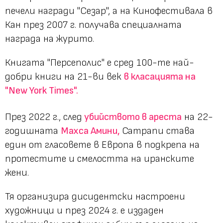
печели награди "Сезар", а на Кинофестивала в
Кан през 2007 г. получава специалната
награда на журито.
Книгата "Персеполис" е сред 100-те най-
добри книги на 21-ви век
в класацията на
"New York Times".
През 2022 г., след
убийството в ареста
на 22-
годишната
Махса Амини,
Сатрапи става
един от гласовете в Европа в подкрепа на
протестите и смелостта на иранските
жени.
Тя организира дисидентски настроени
художници и през 2024 г. е издаден