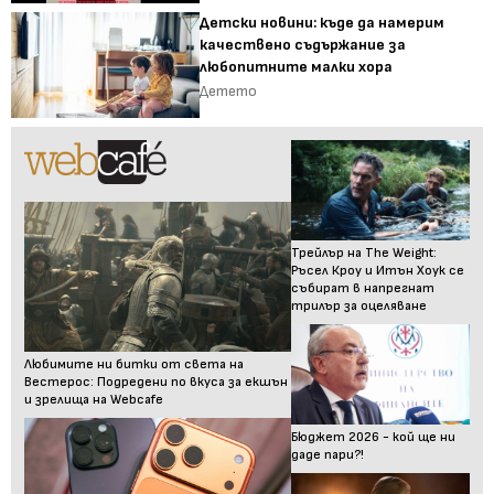
Детски новини: къде да намерим
качествено съдържание за
любопитните малки хора
Детето
Трейлър на The Weight:
Ръсел Кроу и Итън Хоук се
събират в напрегнат
трилър за оцеляване
Любимите ни битки от света на
Вестерос: Подредени по вкуса за екшън
и зрелища на Webcafe
Бюджет 2026 - кой ще ни
даде пари?!