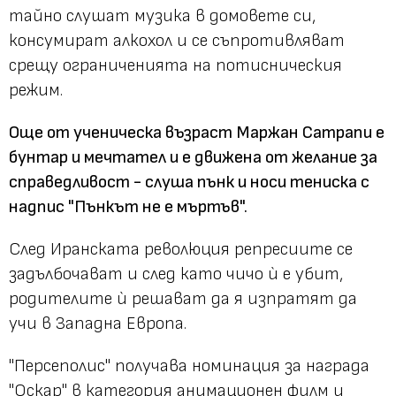
тайно слушат музика в домовете си,
консумират алкохол и се съпротивляват
срещу ограниченията на потисническия
режим.
Още от ученическа възраст Маржан Сатрапи е
бунтар и мечтател и е движена от желание за
справедливост - слуша пънк и носи тениска с
надпис "Пънкът не е мъртъв".
След Иранската революция репресиите се
задълбочават и след като чичо ѝ е убит,
родителите ѝ решават да я изпратят да
учи в Западна Европа.
"Персеполис" получава номинация за награда
"Оскар" в категория анимационен филм и