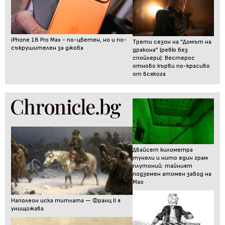
iPhone 18 Pro Max - по-цветен, но и по-
Трети сезон на “Домът на
съкрушителен за джоба
дракона” (ревю без
спойлери): Вестерос
отново кърви по-красиво
от всякога
Двайсет километра
тунели и нито един грам
плутоний: тайният
подземен атомен завод на
Мао
Наполеон иска титлата — Франц II я
унищожава