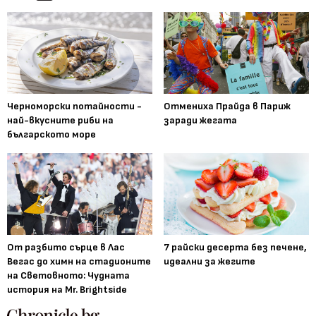
Черноморски потайности -
Отмениха Прайда в Париж
най-вкусните риби на
заради жегата
българското море
От разбито сърце в Лас
7 райски десерта без печене,
Вегас до химн на стадионите
идеални за жегите
на Световното: Чудната
история на Mr. Brightside