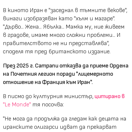
В киното Иран е "заседнал в тъмните векове",
винаги изобразяван като "хълм и магаре".
"Дърво... Жена... Ябълка... Мамка му, ние живеем
в градове, имаме много сложни проблеми... И
правителството не ни представлява",
споделя тя пред британското издание.
През 2025 г. Сатрапи отказва да приеме Ордена
на Почетния легион поради "лицемерното
отношение на Франция към Иран".
В писмо до културния министър,
цитирано в
"Le Monde"
тя посочва:
"Не мога да продължа да гледам как децата на
иранските олигарси идват да прекарват