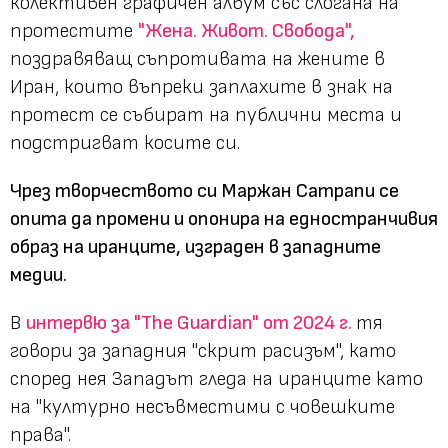
колективен графичен албум със слогана на
протестите
"Жена. Живот. Свобода",
поздравяващ съпротивата на жените в
Иран, които въпреки заплахите в знак на
протест се събират на публични места и
подстригват косите си.
Чрез творчеството си Маржан Сатрапи се
опита да промени и опонира на едностранчивия
образ на иранците, изграден в западните
медии.
В
интервю за "The Guardian" от 2024 г.
тя
говори за западния "скрит расизъм", като
според нея Западът гледа на иранците като
на "културно несъвместими с човешките
права".