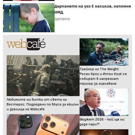
Дърпането на ухо Е насилие, напомня
НМД
Детето
Трейлър на The Weight:
Ръсел Кроу и Итън Хоук се
събират в напрегнат
трилър за оцеляване
Любимите ни битки от света на
Вестерос: Подредени по вкуса за екшън
и зрелища на Webcafe
Бюджет 2026 - кой ще ни
даде пари?!