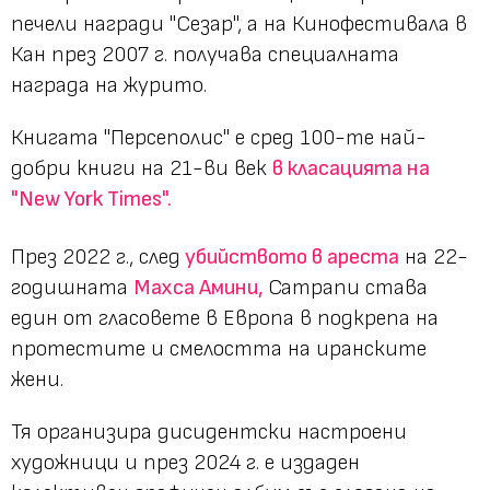
печели награди "Сезар", а на Кинофестивала в
Кан през 2007 г. получава специалната
награда на журито.
Книгата "Персеполис" е сред 100-те най-
добри книги на 21-ви век
в класацията на
"New York Times".
През 2022 г., след
убийството в ареста
на 22-
годишната
Махса Амини,
Сатрапи става
един от гласовете в Европа в подкрепа на
протестите и смелостта на иранските
жени.
Тя организира дисидентски настроени
художници и през 2024 г. е издаден