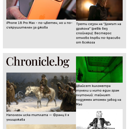
iPhone 18 Pro Max - по-цветен, но и по-
Трети сезон на “Домът на
съкрушителен за джоба
дракона” (ревю без
спойлери): Вестерос
отново кърви по-красиво
от всякога
Двайсет километра
тунели и нито един грам
плутоний: тайният
подземен атомен завод на
Мао
Наполеон иска титлата — Франц II я
унищожава