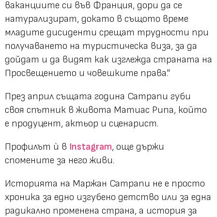
ваканциите си във Франция, дори да се
натурализират, докато в същото време
младите дисиденти срещат трудности при
получаването на туристическа виза, за да
дойдат и да видят как изглежда страната на
Просвещението и човешките права."
През април същата година Сатрапи губи
своя спътник в живота Матиас Рипа, който
е продуцент, актьор и сценарист.
Профилът ѝ в
Instagram
, още държи
спомените за него живи.
Историята на Маржан Сатрапи не е просто
хроника за едно изгубено детство или за една
радикално променена страна, а история за