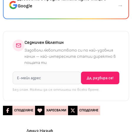
→
Google
Седмичен бюлетин
Задоволи любопитството си по най-удобния
начин — най-интересните статии директно в
пощата ти.
Без спам. Можеш да се отпишеш по всяко време.
СПОДЕЛЯНЕ
ХАРЕСВА МИ
СПОДЕЛЯНЕ
Дениз Назиф