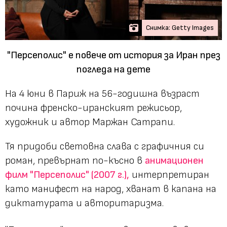
Снимка: Getty Images
"Персеполис" е повече от история за Иран през
погледа на дете
На 4 юни в Париж на 56-годишна възраст
почина френско-иранският режисьор,
художник и автор Маржан Сатрапи.
Тя придоби световна слава с графичния си
роман, превърнат по-късно в
анимационен
филм "Персеполис" (2007 г.),
интерпретиран
като манифест на народ, хванат в капана на
диктатурата и авторитаризма.