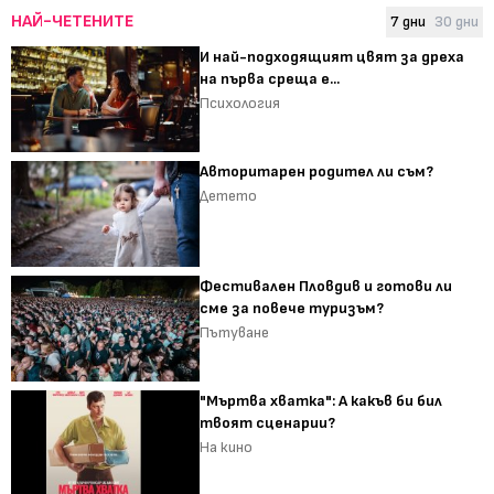
НАЙ-ЧЕТЕНИТЕ
7 дни
30 дни
И най-подходящият цвят за дреха
на първа среща е...
Психология
Авторитарен родител ли съм?
Детето
Фестивален Пловдив и готови ли
сме за повече туризъм?
Пътуване
"Мъртва хватка": А какъв би бил
твоят сценарии?
На кино