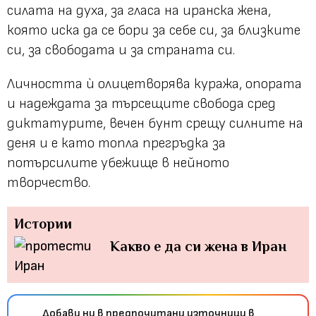
силата на духа, за гласа на иранска жена,
която иска да се бори за себе си, за близките
си, за свободата и за страната си.
Личността ѝ олицетворява куража, опората
и надеждата за търсещите свобода сред
диктатурите, вечен бунт срещу силните на
деня и е като топла прегръдка за
потърсилите убежище в нейното
творчество.
Истории
Какво е да си жена в Иран
Добави ни в предпочитани източници в