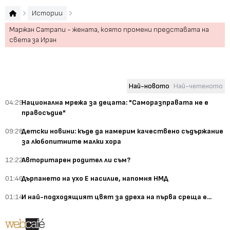
Истории
Маржан Сатрапи - жената, която промени представата на
света за Иран
Най-новото
Най-четеното
04:29
Национална мрежа за децата: "Саморазправата не е
правосъдие"
09:28
Детски новини: къде да намерим качествено съдържание
за любопитните малки хора
12:22
Авторитарен родител ли съм?
01:46
Дърпането на ухо Е насилие, напомня НМД
01:14
И най-подходящият цвят за дреха на първа среща е...