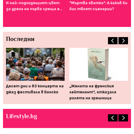
И най-подходящият цвят
"Мъртва хватка": А какъв би
Фе
за дреха на първа среща е...
бил твоят сценарии?
го
ту
Последни
Десет дни и 83 концерта на
„Жената на френския
Мю
джаз фестивала в Банско
лейтенант“, отказала
от
ролята на грешница
пр
Lifestyle.bg