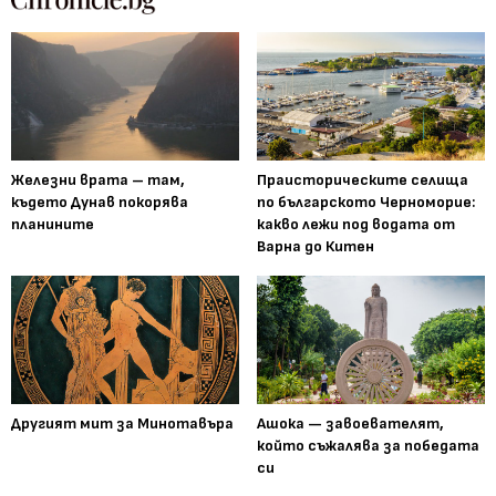
Железни врата – там,
Праисторическите селища
където Дунав покорява
по българското Черноморие:
планините
какво лежи под водата от
Варна до Китен
Другият мит за Минотавъра
Ашока — завоевателят,
който съжалява за победата
си