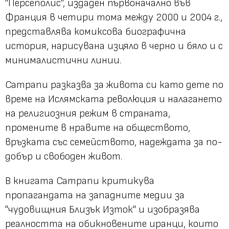
"Персеполис", издаден първоначално във
Франция в четири тома между 2000 и 2004 г.,
представлява комиксова биографична
история, нарисувана изцяло в черно и бяло и с
минималистични линии.
Сатрапи разказва за живота си като дете по
време на Ислямската революция и налагането
на религиозния режим в страната,
промените в нравите на обществото,
връзката със семейството, надеждата за по-
добър и свободен живот.
В книгата Сатрапи критикува
пропагандата на западните медии за
"чудовищния Близък Изток" и изобразява
реалността на обикновените иранци, които