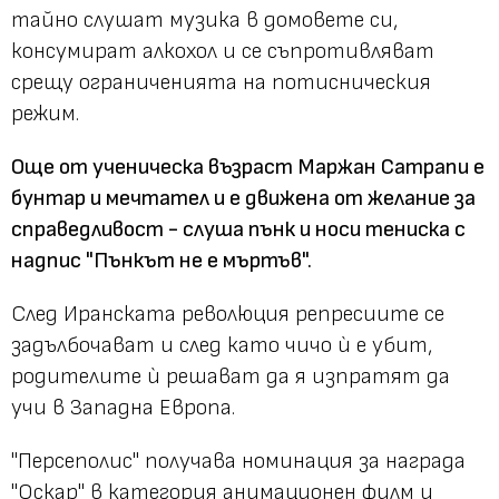
тайно слушат музика в домовете си,
консумират алкохол и се съпротивляват
срещу ограниченията на потисническия
режим.
Още от ученическа възраст Маржан Сатрапи е
бунтар и мечтател и е движена от желание за
справедливост - слуша пънк и носи тениска с
надпис "Пънкът не е мъртъв".
След Иранската революция репресиите се
задълбочават и след като чичо ѝ е убит,
родителите ѝ решават да я изпратят да
учи в Западна Европа.
"Персеполис" получава номинация за награда
"Оскар" в категория анимационен филм и