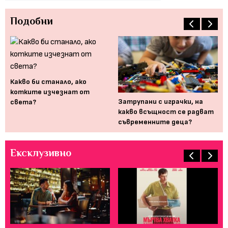
Подобни
Какво би станало, ако
котките изчезнат от
т
Затрупани с играчки, на
Дъ
света?
..
какво всъщност се радват
на
съвременните деца?
Ексклузивно