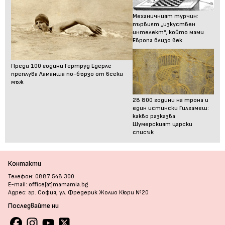
Механичният турчин:
първият „изкуствен
интелект“, който мами
Европа близо век
Преди 100 години Гертруд Едерле
преплува Ламанша по-бързо от всеки
мъж
28 800 години на трона и
един истински Гилгамеш:
какво разказва
Шумерският царски
списък
Контакти
Телефон: 0887 548 300
E-mail: office[at]mamamia.bg
Адрес: гр. София, ул. Фредерик Жолио Кюри №20
Последвайте ни