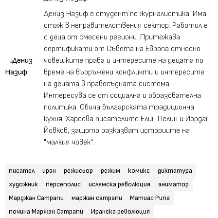
Дениз Назиф е студент по журналистика. Има
стаж в неправителствения сектор. Работил е
с деца от смесени региони. Притежава
сертификати от Съвета на Европа относно
човешките права и интересите на децата по
време на въоръжени конфликти и интересите
на децата в правосъдната система.
Интересува се от социална и образователна
политика. Обича българската традиционна
кухня. Харесва писателите Елин Пелин и Йордан
Йовков, защото разказват историите на
"малкия човек".
писател
иран
режисьор
режим
комикс
диктатура
художник
персеполис
ислямска революция
аниматор
Марджан Сатрапи
маржан сатрапи
Матиас Рипа
почина Маржан Сатрапи
Иранска революция