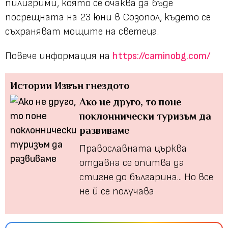
пилигрими, която се очаква да бъде
посрещната на 23 юни в Созопол, където се
съхраняват мощите на светеца.
Повече информация на
https://caminobg.com/
Истории
Извън гнездото
Ако не друго, то поне
поклоннически туризъм да
развиваме
Православната църква
отдавна се опитва да
стигне до българина... Но все
не й се получава