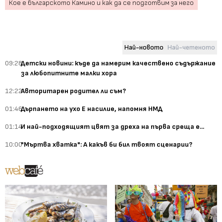
Кое е българското Камино и как да се подготвим за него
Най-новото
Най-четеното
09:28
Детски новини: къде да намерим качествено съдържание
за любопитните малки хора
12:22
Авторитарен родител ли съм?
01:46
Дърпането на ухо Е насилие, напомня НМД
01:14
И най-подходящият цвят за дреха на първа среща е...
10:00
"Мъртва хватка": А какъв би бил твоят сценарии?