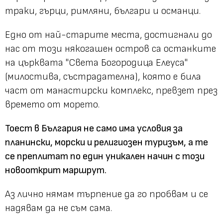
траки, гърци, римляни, българи и османци.
Едно от най-старите места, достигнали до
нас от този някогашен остров са останките
на църквата "Света Богородица Елеуса"
(милостива, състрадателна), която е била
част от манастирски комплекс, превзет през
времето от морето.
Тоест в България не само има условия за
планински, морски и религиозен туризъм, а те
се преплитат по един уникален начин с този
новооткрит маршрут.
Аз лично нямам търпение да го пробвам и се
надявам да не съм сама.