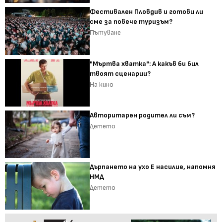
Фестивален Пловдив и готови ли
сме за повече туризъм?
Пътуване
"Мъртва хватка": А какъв би бил
твоят сценарии?
На кино
Авторитарен родител ли съм?
Детето
Дърпането на ухо Е насилие, напомня
НМД
Детето