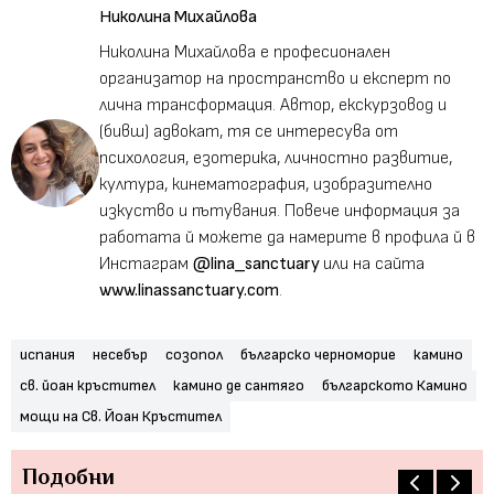
Николина Михайлова
Николина Михайлова е професионален
организатор на пространство и експерт по
лична трансформация. Автор, екскурзовод и
(бивш) адвокат, тя се интересува от
психология, езотерика, личностно развитие,
култура, кинематография, изобразително
изкуство и пътувания. Повече информация за
работата й можете да намерите в профила й в
Инстаграм
@lina_sanctuary
или на сайта
www.linassanctuary.com
.
испания
несебър
созопол
българско черноморие
камино
св. йоан кръстител
камино де сантяго
българското Камино
мощи на Св. Йоан Кръстител
Подобни