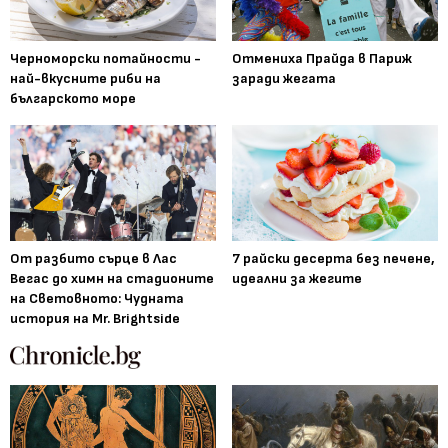
Черноморски потайности -
Отмениха Прайда в Париж
най-вкусните риби на
заради жегата
българското море
От разбито сърце в Лас
7 райски десерта без печене,
Вегас до химн на стадионите
идеални за жегите
на Световното: Чудната
история на Mr. Brightside