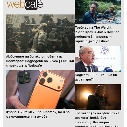
Трейлър на The Weight:
Ръсел Кроу и Итън Хоук се
събират в напрегнат
трилър за оцеляване
Любимите ни битки от света на
Вестерос: Подредени по вкуса за екшън
и зрелища на Webcafe
Бюджет 2026 - кой ще ни
даде пари?!
iPhone 18 Pro Max - по-цветен, но и по-
Трети сезон на “Домът на
съкрушителен за джоба
дракона” (ревю без
спойлери): Вестерос
отново кърви по-красиво