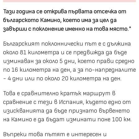
Тази година се открива първата отсечка от
българското Камино, което има за цел да
завърши с поклонение именно на това място.*
Българският поклоннически път е с дължина
около 81 километра и се предвижда да бъде
изминаван за около 5 дни, което прави средно
по 16 километра на ден, а за по-напредналите
- 4 дни или по около 20 километра на ден.
Това е сравнително кратък маршрут в
сравнение с тези в Испания, където едно от
изискванията да бъде признато вървенето
на Камино е да бъдат изминати поне 100 км.
Въпреки това пътят е интересен и