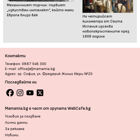
Механичният турчин: първият
„изкуствен интелект“, който мами
Европа близо век
На четирийсет
километра от Сеута:
Испания изселва
новопокръстените през
1609 година
Контакти
Телефон: 0887 548 300
E-mail: office[at]mamamia.bg
Адрес: гр. София, ул. Фредерик Жолио Кюри №20
Последвайте ни
Mamamia.bg е част от групата WebCafe.bg
Условия за ползване
Лични данни
За реклама
Новини