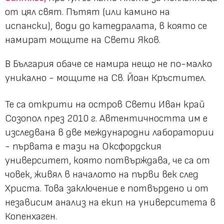
от цял свят. Пътят (или камино на
испански), води до катедралата, в която се
намират мощите на Свети Яков.
В България обаче се намира нещо не по-малко
уникално - мощите на Св. Йоан Кръстител.
Те са открити на остров Свети Иван край
Созопол през 2010 г. Автентичността им е
изследвана в две международни лаборатории
- първата е тази на Оксфордския
университет, която потвърждава, че са от
човек, живял в началото на първи век след
Христа. Това заключение е потвърдено и от
независим анализ на екип на университета в
Копенхаген.