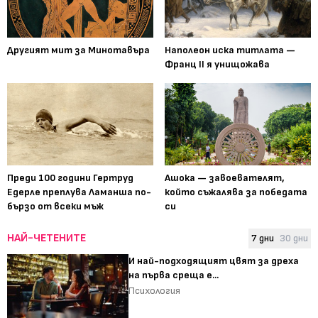
Другият мит за Минотавъра
Наполеон иска титлата —
Франц II я унищожава
Преди 100 години Гертруд
Ашока — завоевателят,
Едерле преплува Ламанша по-
който съжалява за победата
бързо от всеки мъж
си
НАЙ-ЧЕТЕНИТЕ
7 дни
30 дни
И най-подходящият цвят за дреха
на първа среща е...
Психология