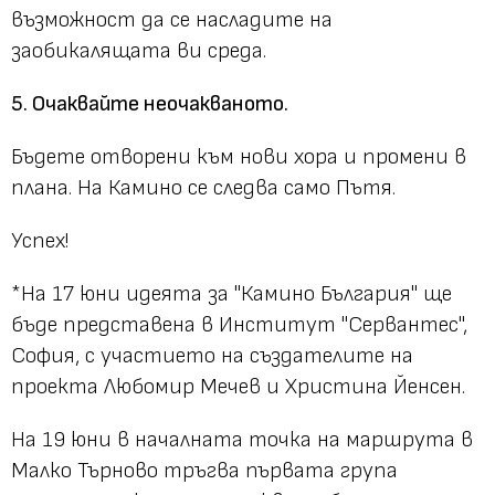
възможност да се насладите на
заобикалящата ви среда.
5. Очаквайте неочакваното.
Бъдете отворени към нови хора и промени в
плана. На Камино се следва само Пътя.
Успех!
*На 17 юни идеята за "Камино България" ще
бъде представена в Институт "Сервантес",
София, с участието на създателите на
проекта Любомир Мечев и Христина Йенсен.
На 19 юни в началната точка на маршрута в
Малко Търново тръгва първата група