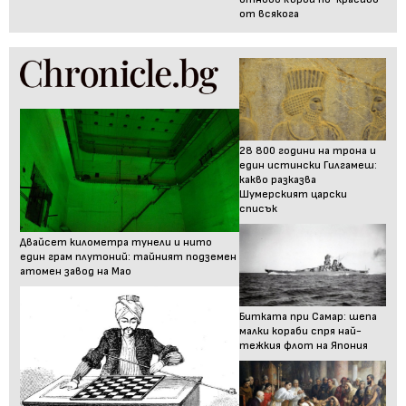
от всякога
28 800 години на трона и
един истински Гилгамеш:
какво разказва
Шумерският царски
списък
Двайсет километра тунели и нито
един грам плутоний: тайният подземен
атомен завод на Мао
Битката при Самар: шепа
малки кораби спря най-
тежкия флот на Япония