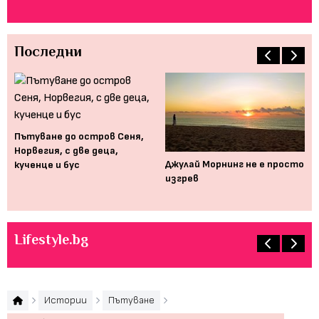
Последни
а
Пътуване до остров Сеня,
Норвегия, с две деца,
Джулай Морнинг не е просто
Ис
кученце и бус
изгрев
съ
Lifestyle.bg
Истории
Пътуване