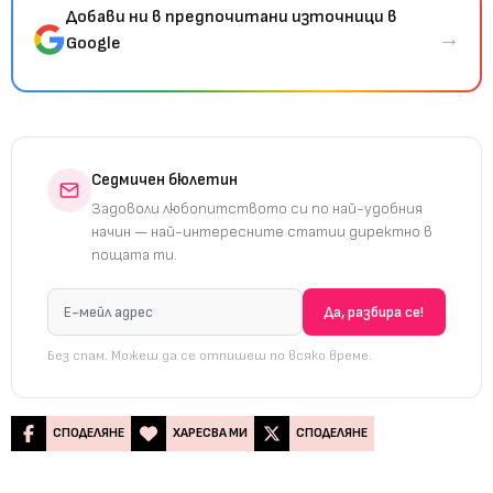
Добави ни в предпочитани източници в
→
Google
Седмичен бюлетин
Задоволи любопитството си по най-удобния
начин — най-интересните статии директно в
пощата ти.
Без спам. Можеш да се отпишеш по всяко време.
СПОДЕЛЯНЕ
ХАРЕСВА МИ
СПОДЕЛЯНЕ