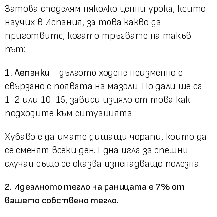
Затова споделям няколко ценни урока, които
научих в Испания, за това какво да
приготвите, когато тръгвате на такъв
път:
1.
Лепенки
- дългото ходене неизменно е
свързано с появата на мазоли. Но дали ще са
1-2 или 10-15, зависи изцяло от това как
подходите към ситуацията.
Хубаво е да имате дишащи чорапи, които да
се сменят всеки ден. Една игла за спешни
случаи също се оказва изненадващо полезна.
2. Идеалното тегло на раницата е 7% от
вашето собствено тегло.