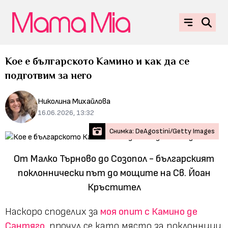
Кое е българското Камино и как да се
подготвим за него
Николина Михайлова
16.06.2026, 13:32
Снимка: DeAgostini/Getty Images
От Малко Търново до Созопол - българският
поклоннически път до мощите на Св. Йоан
Кръстител
Наскоро споделих за
моя опит с Камино де
Сантяго,
прочул се като място за поклонници