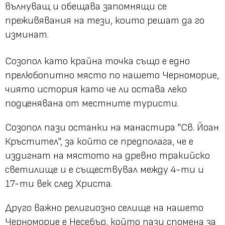
вълнуващ и обещава запомнящи се
преживявания на тези, които решат да го
изминат.
Созопол като крайна точка също е едно
прелюбопитно място по нашето Черноморие,
чиято история като че ли остава леко
подценявана от местните туристи.
Созопол пази останки на манастира "Св. Йоан
Кръстител", за който се предполага, че е
издигнат на мястото на древно тракийско
светилище и е съществувал между 4-ти и
17-ти век след Христа.
Друго важно религиозно селище на нашето
Черноморие е Несебър, който пази спомена за