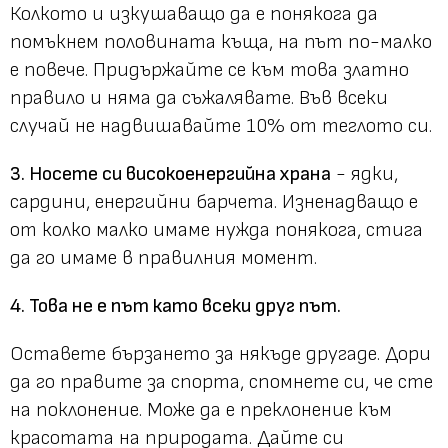
Колкото и изкушаващо да е понякога да
помъкнем половината къща, на път по-малко
е повече. Придържайте се към това златно
правило и няма да съжалявате. Във всеки
случай не надвишавайте 10% от теглото си.
3. Носете си високоенергийна храна
- ядки,
сардини, енергийни барчета. Изненадващо е
от колко малко имаме нужда понякога, стига
да го имаме в правилния момент.
4. Това не е път като всеки друг път.
Оставете бързането за някъде другаде. Дори
да го правите за спорта, спомнете си, че сте
на поклонение. Може да е преклонение към
красотата на природата. Дайте си