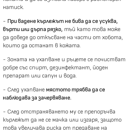
натиск.
-
При вадене кърлежът не бива да се усуква,
върти или дърпа рязко,
тъй като това може
да доведе до откъсване на части от хобота,
които да останат в кожата.
- Зоната на ухапване и ръцете се почистват
добре със спирт, дезинфектант, йоден
препарат или сапун и вода.
- След ухапване
мястото трябва да се
наблюдава за зачервяване.
- След отстраняването му се препоръчва
кърлежът да не се мачка или изгаря, защото
това увеличава риска от предаване на