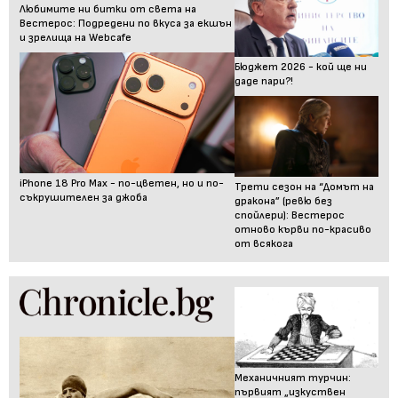
Любимите ни битки от света на
Вестерос: Подредени по вкуса за екшън
и зрелища на Webcafe
Бюджет 2026 - кой ще ни
даде пари?!
iPhone 18 Pro Max - по-цветен, но и по-
Трети сезон на “Домът на
съкрушителен за джоба
дракона” (ревю без
спойлери): Вестерос
отново кърви по-красиво
от всякога
Механичният турчин:
първият „изкуствен