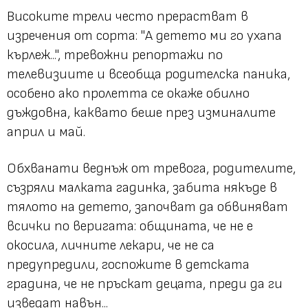
Високите трели често прерастват в
изречения от сорта: "А детето ми го ухапа
кърлеж...", тревожни репортажи по
телевизиите и всеобща родителска паника,
особено ако пролетта се окаже обилно
дъждовна, каквато беше през изминалите
април и май.
Обхванати веднъж от тревога, родителите,
съзряли малката гадинка, забита някъде в
тялото на детето, започват да обвиняват
всички по веригата: общината, че не е
окосила, личните лекари, че не са
предупредили, госпожите в детската
градина, че не пръскат децата, преди да ги
изведат навън...