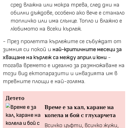
сред влажна или мокра трева, след дни на
обилни дъждове, особено ако вече е станало
топличко или има слънце. Топло и влажно е
любимото на всеки кърлеж.
- През пролетта кърлежите се събуждат от
зимния си покой и
най-критичните месеци за
хващане на кърлеж са между април и юни
-
тогава времето е идеално за размножаване на
този вид ектопаразити и инвазията им в
тревните площи е най-голяма.
Детето
Време е за кал, каране на
колела и бой с глухарчета
Всичко цъфти, всичко жужи,