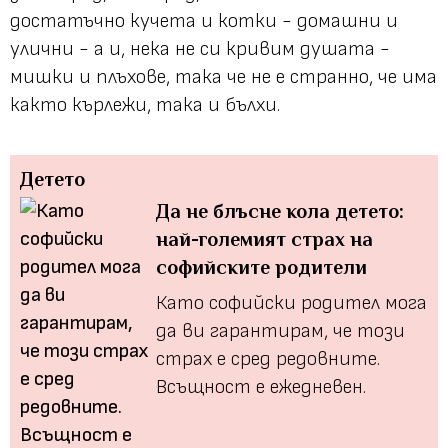
достатъчно кучета и котки - домашни и
улични - а и, нека не си кривим душата -
мишки и плъхове, така че не е странно, че има
както кърлежи, така и бълхи.
Детето
Да не блъсне кола детето:
най-големият страх на
софийските родители
Като софийски родител мога
да ви гарантирам, че тoзи
страх е сред редовните.
Всъщност е ежедневен.