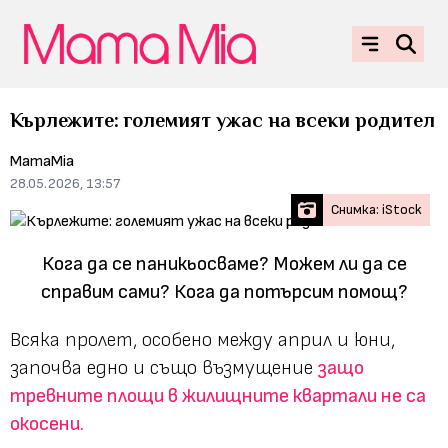
Кърлежите: големият ужас на всеки родител
MamaMia
28.05.2026, 13:57
Снимка: iStock
Кога да се паникьосваме? Можем ли да се
справим сами? Кога да потърсим помощ?
Всяка пролет, особено между април и юни,
започва едно и също възмущение
защо
тревните площи в жилищните квартали не са
окосени.