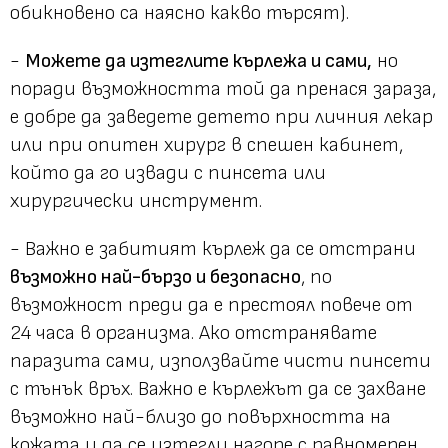
обикновено са наясно какво търсят).
-
Можете да изтеглите кърлежа и сами,
но
поради възможността той да пренася зараза,
е добре да заведете детето при личния лекар
или при опитен хирург в спешен кабинет,
който да го извади с пинсета или
хирургически инструмент.
- Важно е забитият кърлеж да се отстрани
възможно най-бързо и безопасно
, по
възможност преди да е престоял повече от
24 часа в организма. Ако отстранявате
паразита сами, използвайте чисти пинсети
с тънък връх. Важно е кърлежът да се захване
възможно най-близо до повърхността на
кожата и да се изтегли нагоре с равномерен