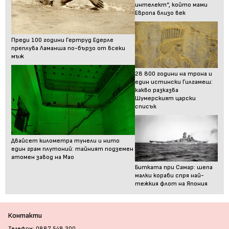
интелект“, който мами
Европа близо век
Преди 100 години Гертруд Едерле
преплува Ламанша по-бързо от всеки
мъж
28 800 години на трона и
един истински Гилгамеш:
какво разказва
Шумерският царски
списък
Двайсет километра тунели и нито
един грам плутоний: тайният подземен
атомен завод на Мао
Битката при Самар: шепа
малки кораби спря най-
тежкия флот на Япония
Контакти
Телефон: 0887 548 300