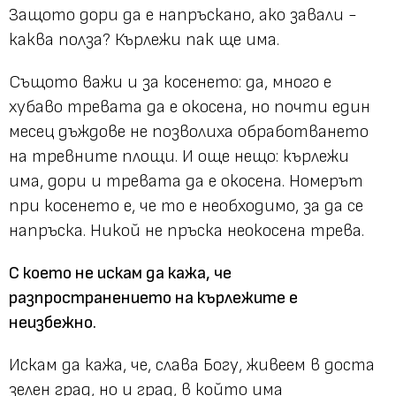
Защото дори да е напръскано, ако завали -
каква полза? Кърлежи пак ще има.
Същото важи и за косенето: да, много е
хубаво тревата да е окосена, но почти един
месец дъждове не позволиха обработването
на тревните площи. И още нещо: кърлежи
има, дори и тревата да е окосена. Номерът
при косенето е, че то е необходимо, за да се
напръска. Никой не пръска неокосена трева.
С което не искам да кажа, че
разпространението на кърлежите е
неизбежно.
Искам да кажа, че, слава Богу, живеем в доста
зелен град, но и град, в който има