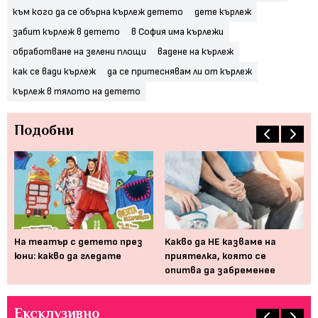
към кого да се обърна кърлеж детето
дете кърлеж
забит кърлеж в детето
в София има кърлежи
обработване на зелени площи
вадене на кърлеж
как се вади кърлеж
да се притеснявам ли от кърлеж
кърлеж в тялото на детето
Подобни
„Д
ар
а,
На театър с детето през
Какво да НЕ казваме на
пр
юни: какво да гледате
приятелка, която се
опитва да забременее
Ексклузивно