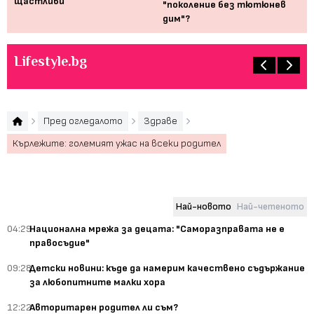
щастливи
"поколение без тютюнев
дим"?
Lifestyle.bg
Пред огледалото
Здраве
Кърлежите: големият ужас на всеки родител
Най-новото
Най-четеното
04:29
Национална мрежа за децата: "Саморазправата не е
правосъдие"
09:28
Детски новини: къде да намерим качествено съдържание
за любопитните малки хора
12:22
Авторитарен родител ли съм?