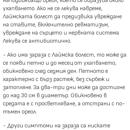
наподобяващо ореол, което се образува около
ухапването. Ако не се лекува навреме,
Лаймската болест да предизвика увреждане
на ставите, включително ревматизъм,
увреждане на сърцето и нервната система.
Лекува се антибиотично.
- Ако има зараза с Лаймска болест, то може да
се появи петно и до месец от ухапването,
обикновено след седмия ден. Петното е
характерно с бърз растеж, без сърбеж и
затопляне. За два-три дни може да достигне
до над 30 см в диаметър. Обикновено в
средата е с просветляване, а отстрани с по-
тъмен ореол.
- Други симптоми на зараза са нискате