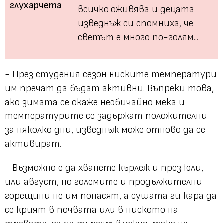
всичко оживява и децата
изведнъж си спомниха, че
светът е много по-голям...
- През студения сезон ниските температури
им пречат да бъдат активни. Въпреки това,
ако зимата се окаже необичайно мека и
температурите се задържат положителни
за няколко дни, изведнъж може отново да се
активират.
- Възможно е да хванете кърлеж и през юли,
или август, но големите и продължителни
горещини не им понасят, а сушата ги кара да
се крият в почвата или в ниското на