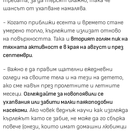
тревата, за да търсят влажно, така че
шансът от ухапване намалява.
- Когато приближи есента и времето стане
умерено топло, кърлежите излизат отново
на повърхността. Така и
вторият голям пик на
тяхната активност е в края на август и през
септември.
- Важно е да правим щателни ежедневни
огледи на своите тела и на тези на детето,
ако сме навън през пролетните и летните
месеци.
Оглеждайте за новопоявили се
ухапвания или забити малки паякоподобни
насекоми.
Ако човек веднъж научи как изглежда
кърлежът като се забие, не може да го сбърка
повече (онези, които имат домашни любимци