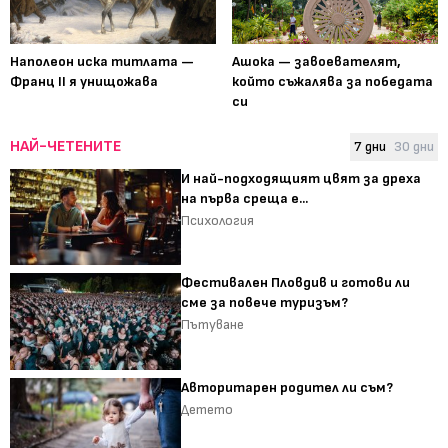
Наполеон иска титлата —
Ашока — завоевателят,
Франц II я унищожава
който съжалява за победата
си
НАЙ-ЧЕТЕНИТЕ
7 дни
30 дни
И най-подходящият цвят за дреха
на първа среща е...
Психология
Фестивален Пловдив и готови ли
сме за повече туризъм?
Пътуване
Авторитарен родител ли съм?
Детето