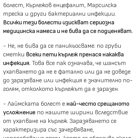
болест, Кърлежов енцефалит, Марсилска
треска и други бактериални инфекции.
Всички тези болести изискват сериозна
медицинска намеса и не бива да се подценяват.
- Не, не бива да се паникьосваме: по груби
сметки
всеки пети кърлеж пренася накаква
инфекция.
Това все пак означава, че шансът
ухапването да не е фатално или да не доведе
до заразяване или инфекция е значително по-
голям, отколкото кърлежът да е заразен.
- Лаймската болест е
най-често срещаното
усложнение
по нашите ширини вследствие
от ухапване на кърлеж. Заразяването се
характеризира със зачервяване,