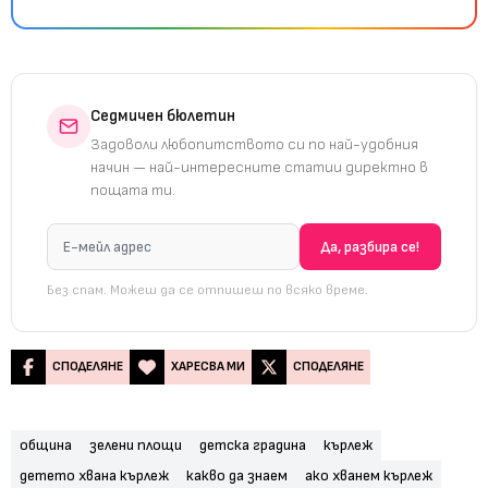
Седмичен бюлетин
Задоволи любопитството си по най-удобния
начин — най-интересните статии директно в
пощата ти.
Без спам. Можеш да се отпишеш по всяко време.
СПОДЕЛЯНЕ
ХАРЕСВА МИ
СПОДЕЛЯНЕ
община
зелени площи
детска градина
кърлеж
детето хвана кърлеж
какво да знаем
ако хванем кърлеж