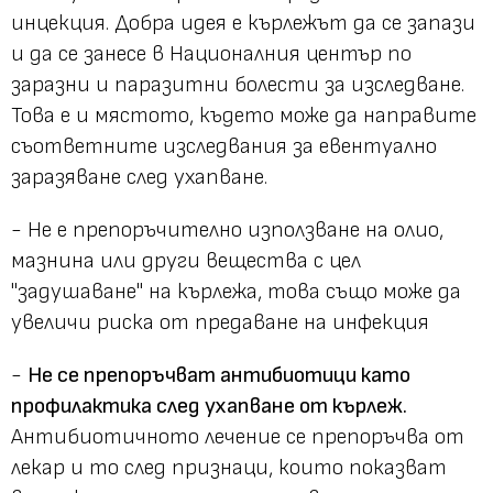
инцекция. Добра идея е кърлежът да се запази
и да се занесе в Националния център по
заразни и паразитни болести за изследване.
Това е и мястото, където може да направите
съответните изследвания за евентуално
заразяване след ухапване.
- Не е препоръчително използване на олио,
мазнина или други вещества с цел
"задушаване" на кърлежа, това също може да
увеличи риска от предаване на инфекция
-
Не се препоръчват антибиотици като
профилактика след ухапване от кърлеж.
Антибиотичното лечение се препоръчва от
лекар и то след признаци, които показват