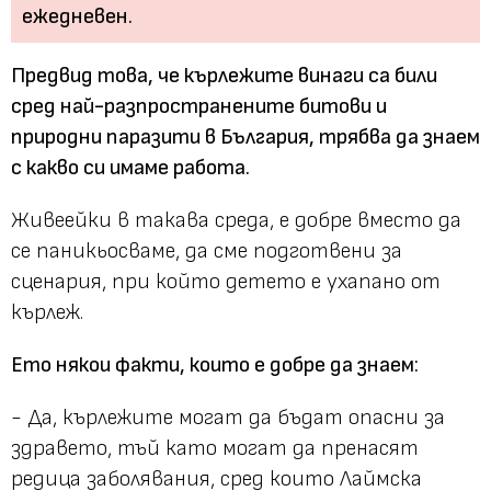
Предвид това, че кърлежите винаги са били
сред най-разпространените битови и
природни паразити в България, трябва да знаем
с какво си имаме работа.
Живеейки в такава среда, е добре вместо да
се паникьосваме, да сме подготвени за
сценария, при който детето е ухапано от
кърлеж.
Ето някои факти, които е добре да знаем:
- Да, кърлежите могат да бъдат опасни за
здравето, тъй като могат да пренасят
редица заболявания, сред които Лаймска