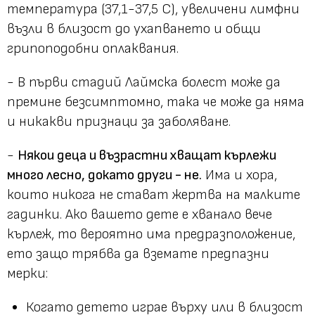
температура (37,1-37,5 С), увеличени лимфни
възли в близост до ухапването и общи
грипоподобни оплаквания.
- В първи стадий Лаймска болест може да
премине безсимптомно, така че може да няма
и никакви признаци за заболяване.
-
Някои деца и възрастни хващат кърлежи
много лесно, докато други - не.
Има и хора,
които никога не стават жертва на малките
гадинки. Ако вашето дете е хванало вече
кърлеж, то вероятно има предразположение,
ето защо трябва да вземате предпазни
мерки:
Когато детето играе върху или в близост