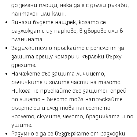
до зелени площи, нека да е с дълги ръкави,
панталон или клин.
Винаги бъдете нащрек, когато се
разхождате из паркове, в дворове или в
планината.
Задължително пръскайте с репелент за
защита срещу комари и кърлежи върху
дрехите.
Намажете със защита личицето,
ръчичките и голите части на тялото.
Никога не пръскайте със защитен спрей
по лицето - вместо това напръскайте
ръцете си и след това нанесете по
нослето, скулите, челото, брадичката и по
ушите.
Разумно е да се въздържате от разходки