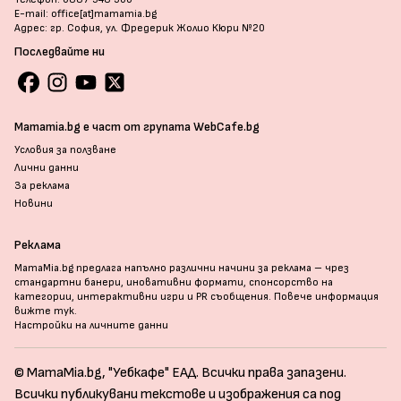
E-mail: office[at]mamamia.bg
Адрес: гр. София, ул. Фредерик Жолио Кюри №20
Последвайте ни
Mamamia.bg е част от групата WebCafe.bg
Условия за ползване
Лични данни
За реклама
Новини
Реклама
MamaMia.bg предлага напълно различни начини за реклама – чрез
стандартни банери, иновативни формати, спонсорство на
категории, интерактивни игри и PR съобщения. Повече информация
вижте тук
.
Настройки на личните данни
© MamaMia.bg, "Уебкафе" ЕАД. Всички права запазени.
Всички публикувани текстове и изображения са под