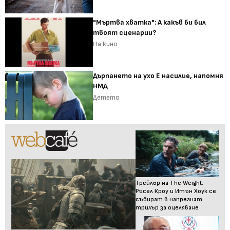
"Мъртва хватка": А какъв би бил
твоят сценарии?
На кино
Дърпането на ухо Е насилие, напомня
НМД
Детето
Трейлър на The Weight:
Ръсел Кроу и Итън Хоук се
събират в напрегнат
трилър за оцеляване