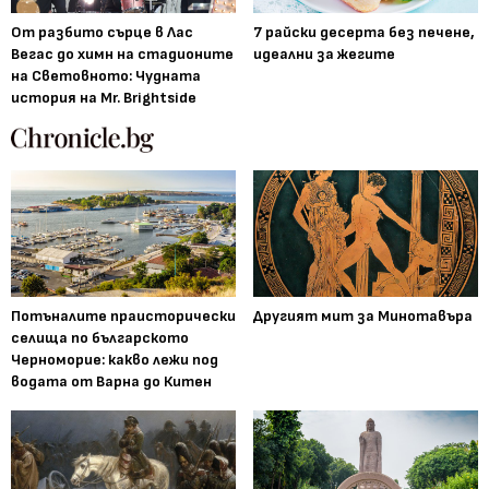
От разбито сърце в Лас
7 райски десерта без печене,
Вегас до химн на стадионите
идеални за жегите
на Световното: Чудната
история на Mr. Brightside
Потъналите праисторически
Другият мит за Минотавъра
селища по българското
Черноморие: какво лежи под
водата от Варна до Китен