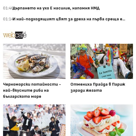
01:46
Дърпането на ухо Е насилие, напомня НМД
01:14
И най-подходящият цвят за дреха на първа среща е...
Черноморски потайности -
Отмениха Прайда в Париж
най-вкусните риби на
заради жегата
българското море