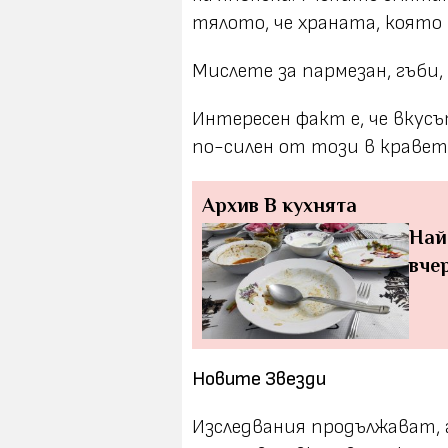
тялото, че храната, която
Мислете за пармезан, гъби,
Интересен факт е, че вкус
по-силен от този в кравет
Архив
В кухнята
Най
вче
Новите Звезди
Изследвания продължават, 