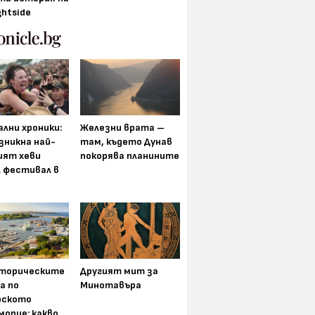
ghtside
лни хроники:
Железни врата –
зникна най-
там, където Дунав
ият хеви
покорява планините
 фестивал в
торическите
Другият мит за
а по
Минотавъра
рското
морие: какво