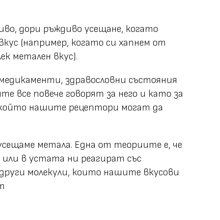
во, дори ръждиво усещане, когато
вкус (например, когато си хапнем от
ек метален вкус).
с медикаменти, здравословни състояния
те все повече говорят за него и като за
, който нашите рецептори могат да
 усещаме метала. Една от теориите е, че
 или в устата ни реагират със
други молекули, които нашите вкусови
т