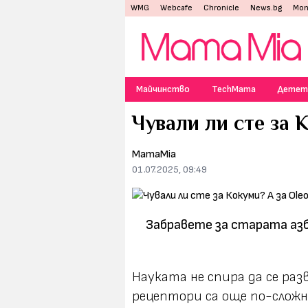
WMG
Webcafe
Chronicle
News.bg
Mon
Майчинство
TechMama
Детет
Чували ли сте за 
MamaMia
01.07.2025, 09:49
Забравете за старата азбу
Науката не спира да се раз
рецептори са още по-сложн