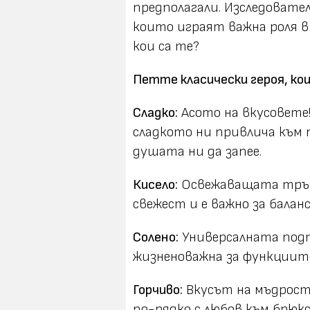
предполагали. Изследовател
които играят важна роля в
кои са те?
Петте класически героя, кои
Сладко:
Асото на вкусовете!
сладкото ни привлича към п
душата ни да запее.
Кисело:
Освежаващата тръпк
свежест и е важно за баланс
Солено:
Универсалната подп
жизненоважна за функциите
Горчиво:
Вкусът на мъдростт
по-рядко с любов към брюкс