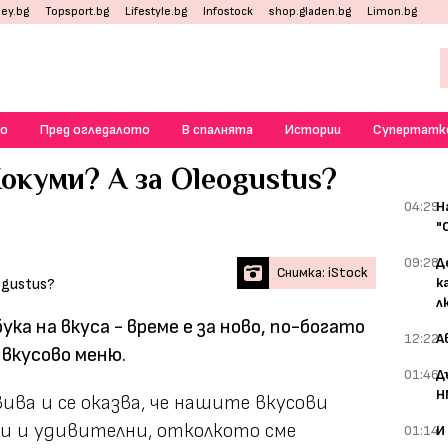
ey.bg
Topsport.bg
Lifestyle.bg
Infostock
shop.gladen.bg
Limon.bg
о
Пред огледалото
В спалнята
Истории
Супертатк
Кокуми? А за Oleogustus?
04:29
Н
"
09:28
Д
Снимка: iStock
к
л
ка на вкуса - време е за ново, по-богато
12:22
А
вкусово меню.
01:46
Д
Н
вива и се оказва, че нашите вкусови
и и удивителни, отколкото сме
01:14
И