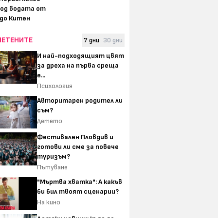
под водата от
 до Китен
ЧЕТЕНИТЕ
7 дни
30 дни
И най-подходящият цвят
за дреха на първа среща
е...
Психология
Авторитарен родител ли
съм?
Детето
Фестивален Пловдив и
готови ли сме за повече
туризъм?
Пътуване
"Мъртва хватка": А какъв
би бил твоят сценарии?
На кино