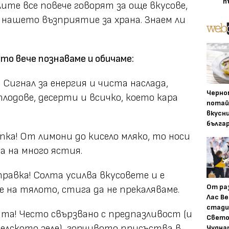
п
ите все повече говорят за още вкусове,
 нашето възприятие за храна. Знаем ли
то вече познаваме и обичаме:
 Сигнал за енергия и чиста наслада,
Черно
лодове, десерти и всичко, което кара
потай
вкусн
бълга
а! От лимони до кисело мляко, то носи
а на много ястия.
равка! Солта усилва вкусовете и е
От ра
 на тялото, стига да не прекаляваме.
Лас Ве
стади
а! Често свързвано с предпазливост (и
Свето
елското зеле), горчивото присъства в
Чудна