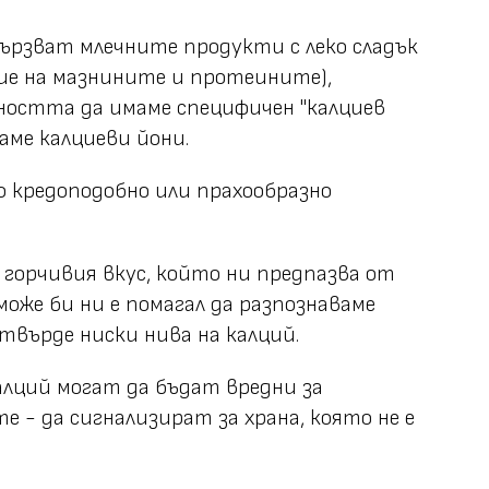
ързват млечните продукти с леко сладък
ние на мазнините и протеините),
ността да имаме специфичен "калциев
аме калциеви йони.
о кредоподобно или прахообразно
 горчивия вкус, който ни предпазва от
оже би ни е помагал да разпознаваме
твърде ниски нива на калций.
алций могат да бъдат вредни за
е - да сигнализират за храна, която не е