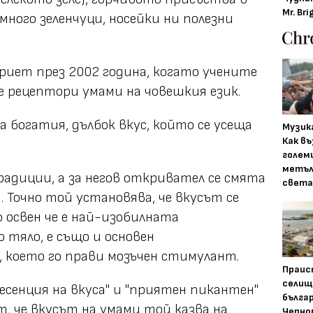
Mr. Bri
ного зеленчуци, носейки ни полезни
иет през 2002 година, когато учените
рецептори умами на човешкия език.
 богатия, дълбок вкус, който се усеща
Музика
Как въ
голем
метъл
радиции, а за негов откривател се смята
света
. Точно той установява, че вкусът се
 освен че е най-изобилната
 тяло, е също и основен
 което го прави мозъчен стимулант.
Праис
селищ
"есенция на вкуса" и "приятен пикантен"
бълга
т, че вкусът на умами той казва на
Черно