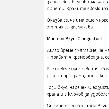
за основни вкусове, макар 
приети. Храните еволюират
Оказва се, че има още мног
от тях си заслужава.
Мастен Вкус (Oleogustus)
Дълго време смятахме, че 
- правят я кремообразна, с
Все повече изследвания оба
рецептори за мазнини, ко
Този вкус, наречен Oleogus
храна и е ключов за удовол
Спомнете си богатия вкус н