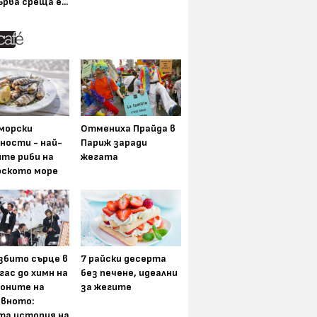
ърва среща е...
морски
Отмениха Прайда в
ности - най-
Париж заради
ите риби на
жегата
рското море
збито сърце в
7 райски десерта
гас до химн на
без печене, идеални
оните на
за жегите
вното:
та история на