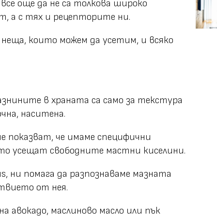
и все още да не са толкова широко
, а с тях и рецепторите ни.
о неща, които можем да усетим, и всяко
мазнините в храната са само за текстура
очна, наситена.
че показват, че имаме специфични
ито усещат свободните мастни киселини.
tus, ни помага да разпознаваме мазната
ствието от нея.
а авокадо, маслиново масло или пък