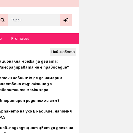
Search
о
Promoted
Най-новото
ационална мрежа за децата:
Саморазправата не е правосъдие"
етски новини: къде да намерим
ачествено съдържание за
юбопитните малки хора
вторитарен родител ли съм?
ърпането на ухо Е насилие, напомня
МД
 най-подходящият цвят за дреха на