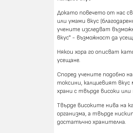
Докато повечето от нас св
или умами вкус (благодаре
учените изследват възмож
вкус" - възможност да усещ
Някои хора го описват кат
усещане.
Според учените подобно на
токсини, калциевият вкус м
храни с твърде високи или 
Твърде високите нива на к
организма, а твърде нискит
достатъчно хранителна.