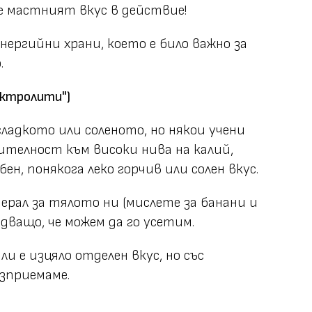
 е мастният вкус в действие!
енергийни храни, което е било важно за
.
лектролити")
ладкото или соленото, но някои учени
ителност към високи нива на калий,
ен, понякога леко горчив или солен вкус.
ерал за тялото ни (мислете за банани и
надващо, че можем да го усетим.
и е изцяло отделен вкус, но със
ъзприемаме.