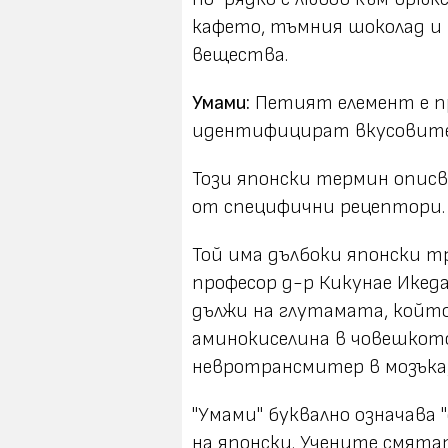
кафето, тъмния шоколад и м
вещества.
Умами:
Петият елемент е пр
идентифицират вкусовите 
Този японски термин описва
от специфични рецептори.
Той има дълбоки японски т
професор д-р Кикунае Икеда
дължи на глутамата, който
аминокиселина в човешкото
невротрансмитер в мозъка,
"Умами" буквално означава 
на японски. Учените смята