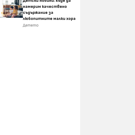
Детски новини: къде да
намерим качествено
съдържание за
любопитните малки хора
Детето