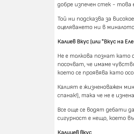
добре изпечен стек - това
Той ни подсказва за високо
оцеляването ни в миналото
Калиев Вкус (или "Вкус на Е
Не е толкова познат като с
посочват, че имаме чувств
което се проявява като особ
Калият е жизненоважен мин
спанак!), така че не е изне
Все още се водят дебати дал
сигурност е нещо, което в
Калциев вкус