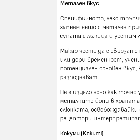
Метален вкус
Специфичното, леко тръпчи
хапнем нещо с метален при
супата с лъжица и усетим л
Макар често да е свързан 
или дори бременност, учени
потенциален основен вкус
разпознават.
Не е изцяло ясно как точно
металните йони в храната
слюнката, освобождавайки 
рецептори интерпретира
Кокуми (Kokumi)