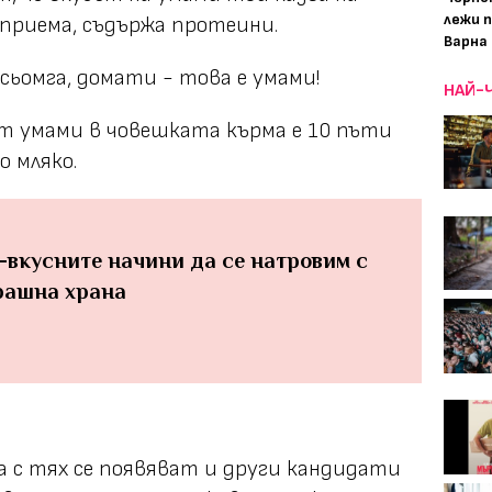
лежи 
 приема, съдържа протеини.
Варна
 сьомга, домати - това е умами!
НАЙ-
ът умами в човешката кърма е 10 пъти
о мляко.
-вкусните начини да се натровим с
рашна храна
а с тях се появяват и други кандидати