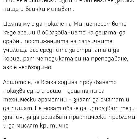
НВО не е същински изпит - от него не зависи
нищо и всички минават.
Целта му е да покаже на Министерството
къде греши в образованието на децата, да
сравни постиженията на различните
училища със средните за страната и да
коригират методиката си на преподаване,
ако е необходимо.
Лошото е, че всяка година проучването
показва едно и също - децата ни са
технически грамотни - знаят да смятат и
да пишат. Не могат обаче да използват тези
знания, за да решават практически проблеми
и да мислят критично.