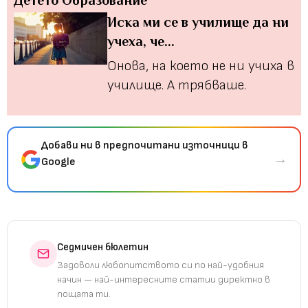
Иска ми се в училище да ни
учеха, че...
Онова, на което не ни учиха в
училище. А трябваше.
Добави ни в предпочитани източници в
→
Google
Седмичен бюлетин
Задоволи любопитството си по най-удобния
начин — най-интересните статии директно в
пощата ти.