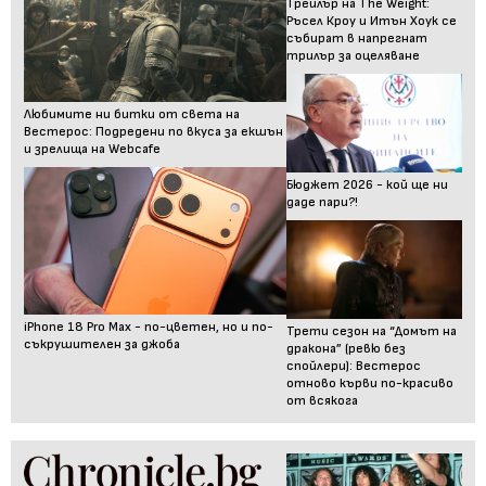
Трейлър на The Weight:
Ръсел Кроу и Итън Хоук се
събират в напрегнат
трилър за оцеляване
Любимите ни битки от света на
Вестерос: Подредени по вкуса за екшън
и зрелища на Webcafe
Бюджет 2026 - кой ще ни
даде пари?!
iPhone 18 Pro Max - по-цветен, но и по-
Трети сезон на “Домът на
съкрушителен за джоба
дракона” (ревю без
спойлери): Вестерос
отново кърви по-красиво
от всякога