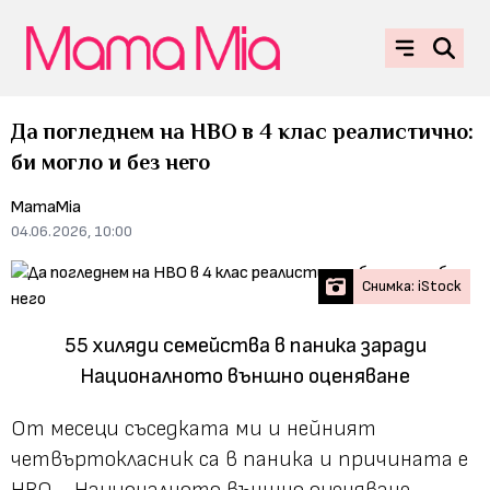
Да погледнем на НВО в 4 клас реалистично:
би могло и без него
MamaMia
04.06.2026, 10:00
Снимка: iStock
55 хиляди семейства в паника заради
Националното външно оценяване
От месеци съседката ми и нейният
четвъртокласник са в паника и причината е
НВО - Националното външно оценяване.