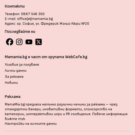
Контакти
Телефон: 0887 548 300
E-mail: office[at]mamamia.bg
Адрес: гр. София, ул. Фредерик Жолио Кюри №20
Последвайте ни
Mamamia.bg е част от групата WebCafe.bg
Условия за ползване
Лични данни
За реклама
Новини
Реклама
MamaMia.bg предлага напълно различни начини за реклама – чрез
стандартни банери, иновативни формати, спонсорство на
категории, интерактивни игри и PR съобщения. Повече информация
вижте тук
.
Настройки на личните данни