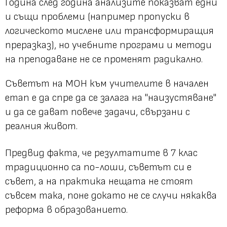
Година след година анализите показват едни
и същи проблеми (например пропуски в
логическото мислене или трансформиращия
преразказ), но учебните програми и методи
на преподаване не се променят радикално.
Съветът на МОН към учителите в начален
етап е да спре да се залага на "наизустяване"
и да се дават повече задачи, свързани с
реалния живот.
Предвид факта, че резултатите в 7 клас
традиционно са по-лоши, съветът си е
съвет, а на практика нещата не стоят
съвсем така, поне докато не се случи някаква
реформа в образованието.