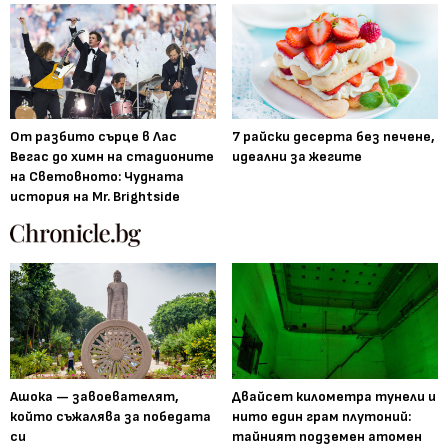
От разбито сърце в Лас
7 райски десерта без печене,
Вегас до химн на стадионите
идеални за жегите
на Световното: Чудната
история на Mr. Brightside
Ашока — завоевателят,
Двайсет километра тунели и
който съжалява за победата
нито един грам плутоний:
си
тайният подземен атомен