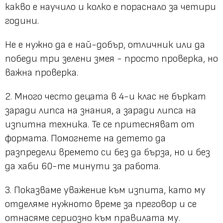
какво е научило и колко е пораснало за четири
години.
Не е нужно да е най-добър, отличник или да
победи три зелени змея - просто проверка, но
важна проверка.
2. Много често децата в 4-и клас не бъркат
заради липса на знания, а заради липса на
изпитна техника. Те се притесняват от
формата. Помогнете на детето да
разпредели времето си без да бърза, но и без
да хаби 60-те минути за работа.
3. Показваме уважение към изпита, като му
отделяме нужното време за преговор и се
отнасяме сериозно към правилата му.