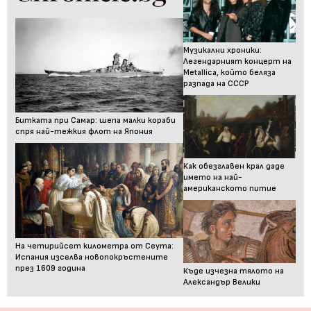
Музикални хроники:
Легендарният концерт на
Metallica, който беляза
разпада на СССР
Битката при Самар: шепа малки кораби
спря най-тежкия флот на Япония
Как обезглавен крал даде
името на най-
американското питие
На четирийсет километра от Сеута:
Испания изселва новопокръстените
през 1609 година
Къде изчезна тялото на
Александър Велики