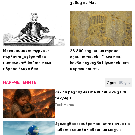
завод на Мао
Механичният турчин:
28 800 години на трона и
първият „изкуствен
един истински Гилгамеш:
интелект“, който мами
какво разказва Шумерският
Европа близо век
царски списък
НАЙ-ЧЕТЕНИТЕ
7 дни
30 дни
Как да разпознаете AI снимка за 30
секунди
TechMama
Изследване: съвременният начин на
живот съсипва човешкия мозък