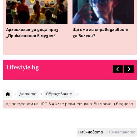
 с
Археология за деца чрез
Ще има ли справедливост
Бл
,
„Приключения в музея“
за Билгин?
За
в
кл
Lifestyle.bg
Детето
Образование
Да погледнем на НВО в 4 клас реалистично: би могло и без него
Най-новото
Най-четеното