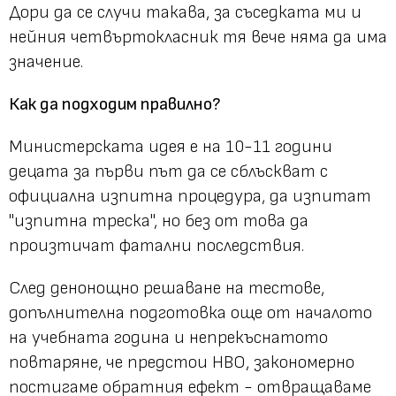
Дори да се случи такава, за съседката ми и
нейния четвъртокласник тя вече няма да има
значение.
Как да подходим правилно?
Министерската идея е на 10-11 години
децата за първи път да се сблъскват с
официална изпитна процедура, да изпитат
"изпитна треска", но без от това да
произтичат фатални последствия.
След денонощно решаване на тестове,
допълнителна подготовка още от началото
на учебната година и непрекъснатото
повтаряне, че предстои НВО, закономерно
постигаме обратния ефект - отвращаваме