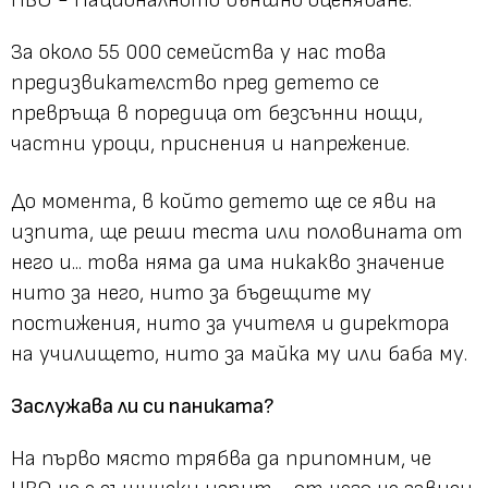
За около 55 000 семейства у нас това
предизвикателство пред детето се
превръща в поредица от безсънни нощи,
частни уроци, приснения и напрежение.
До момента, в който детето ще се яви на
изпита, ще реши теста или половината от
него и... това няма да има никакво значение
нито за него, нито за бъдещите му
постижения, нито за учителя и директора
на училището, нито за майка му или баба му.
Заслужава ли си паниката?
На първо място трябва да припомним, че