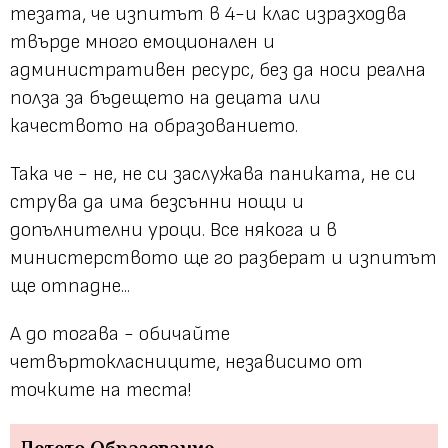
тезата, че изпитът в 4-и клас изразходва
твърде много емоционален и
административен ресурс, без да носи реална
полза за бъдещето на децата или
качеството на образованието.
Така че - не, не си заслужава паниката, не си
струва да има безсънни нощи и
допълнителни уроци. Все някога и в
министерството ще го разберат и изпитът
ще отпадне...
А до тогава - обичайте
четвъртокласниците, независимо от
точките на теста!
Детето
Образование