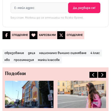
Без спам. Можеш да се отпишеш по всяко време.
СПОДЕЛЯНЕ
ХАРЕСВА МИ
СПОДЕЛЯНЕ
образование
деца
национално външно оценяване
4 клас
нво
прогимназия
малки класове
Подобни