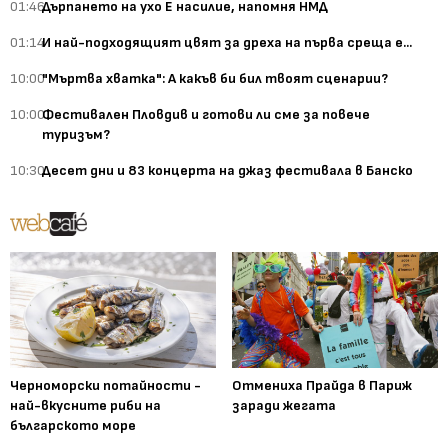
01:46
Дърпането на ухо Е насилие, напомня НМД
01:14
И най-подходящият цвят за дреха на първа среща е...
10:00
"Мъртва хватка": А какъв би бил твоят сценарии?
10:00
Фестивален Пловдив и готови ли сме за повече
туризъм?
10:30
Десет дни и 83 концерта на джаз фестивала в Банско
Черноморски потайности -
Отмениха Прайда в Париж
най-вкусните риби на
заради жегата
българското море