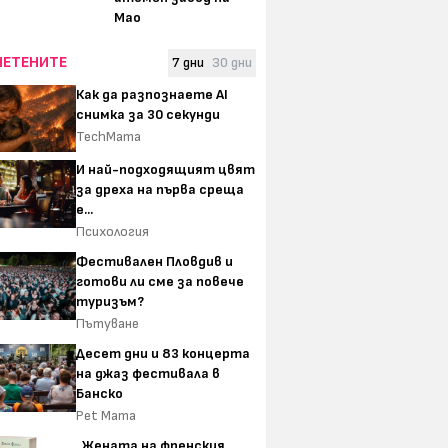
Мао
ЧЕТЕНИТЕ
7 дни
30 дни
Как да разпознаете AI
снимка за 30 секунди
TechMama
И най-подходящият цвят
за дреха на първа среща
е...
Психология
Фестивален Пловдив и
готови ли сме за повече
туризъм?
Пътуване
Десет дни и 83 концерта
на джаз фестивала в
Банско
Pet Mama
„Жената на френския