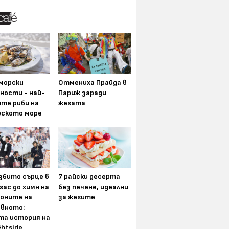
морски
Отмениха Прайда в
ности - най-
Париж заради
ите риби на
жегата
рското море
збито сърце в
7 райски десерта
гас до химн на
без печене, идеални
оните на
за жегите
вното:
та история на
ghtside