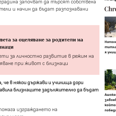
 градина започват да търсят собствена
тели и начин да бъдат разпознавани
ъвета за оцеляване за родители на
Напол
знаци
титла
я уни
ети за личностно развитие в режим на
ляване при живот с близнаци
 че в някои държави и училища дори
вила близнаците задължително да бъдат
Ашока
завое
който
помага изграждането на
побед