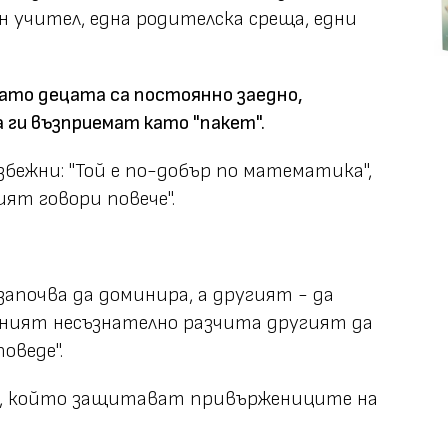
н учител, една родителска среща, едни
гато децата са постоянно заедно,
 ги възприемат като "пакет".
бежни: "Той е по-добър по математика",
ият говори повече".
апочва да доминира, а другият - да
диният несъзнателно разчита другият да
поведе".
т, който защитават привържениците на