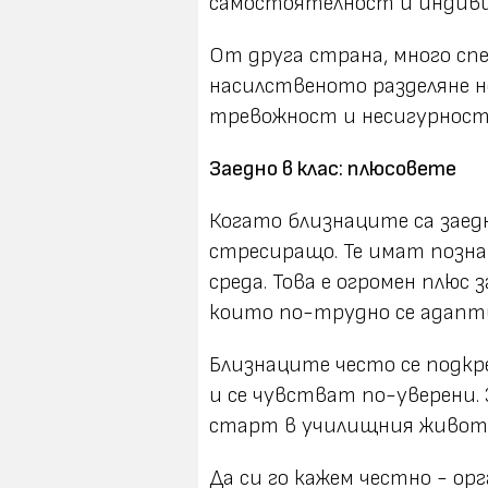
самостоятелност и индиви
От друга страна, много сп
насилственото разделяне н
тревожност и несигурност,
Заедно в клас: плюсовете
Когато близнаците са заед
стресиращо. Те имат познат
среда. Това е огромен плюс
които по-трудно се адапт
Близнаците често се подкр
и се чувстват по-уверени. 
старт в училищния живот
Да си го кажем честно - ор