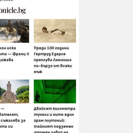
еон иска
Преди 100 години
та — Франц II
Гертруд Едерле
щожава
преплува Ламанша
по-бързо от всеки
мъж
 —
Двайсет километра
вателят,
тунели и нито един
 съжалява за
грам плутоний:
ата си
тайният подземен
атомен завод на