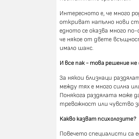
Интересното е, че много р
откриват напълно нови ст
едното се оказва много по
че някое от двете всъщност
имало шанс.
И все пак - това решение не 
За някои близнаци раздяла
между тях е много силна ил
Понякога раздялата може да
тревожност или чувство з
Какво казват психолозите?
Повечето специалисти са 