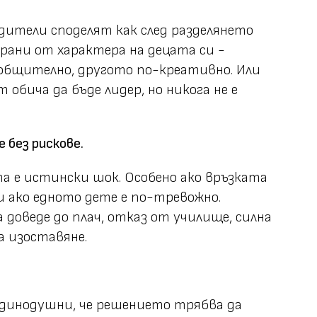
одители споделят как след разделянето
рани от характера на децата си -
-общително, другото по-креативно. Или
 обича да бъде лидер, но никога не е
е без рискове.
та е истински шок. Особено ако връзката
и ако едното дете е по-тревожно.
 доведе до плач, отказ от училище, силна
а изоставяне.
единодушни, че решението трябва да