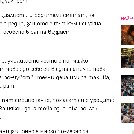
дуалност.
ециалисти и родители смятат, че
НАЙ-
е е редно, защото е път към ненужна
 особено в ранна възраст.
но, училището често е по-малко
 човек до себе си в една напълно нова
 за по-чувствителни деца или за такива,
ират.
епят емоционално, помагат си с уроците
За някои деца това означава по-лек
.
ганизационно е много по-лесно за