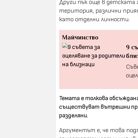
Други пък още в детската
територия, различни прия
като отделни личности.
Майчинство
9 с
бли
Съв
оце
Темата е толкова обсъждана,
съществуват вътрешни пра
разделяни.
Аргументът е, че това под