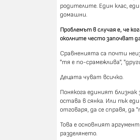
родителите. Един клас, еди
домашни.
Проблемът в случая е, че ко
околните често започват да
Сравненията са почти неиз
"тя е по-срамежлива", "друг
Децата чуват всичко.
Понякога единият близнак з
остава в сянка. Или пък е
отговаря, да се справя, да "
Това е основният аргумен
разделянето.