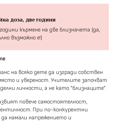
йна доза, две години
години кърмене на две близначета (да,
лно възможно е!)
ете
анс на всяко дете да изгради собствен
място и увереност. Учителите започват
елни личности, а не като "близнаците".
развият повече самостоятелност,
дентичност. При по-конкурентни
 да намали напрежението и