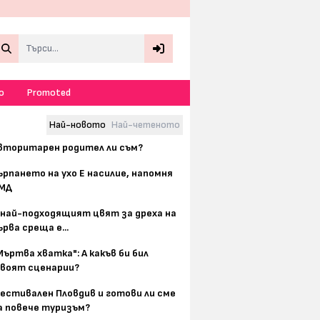
Search
о
Promoted
Най-новото
Най-четеното
вторитарен родител ли съм?
ърпането на ухо Е насилие, напомня
МД
 най-подходящият цвят за дреха на
ърва среща е...
Мъртва хватка": А какъв би бил
воят сценарии?
естивален Пловдив и готови ли сме
а повече туризъм?