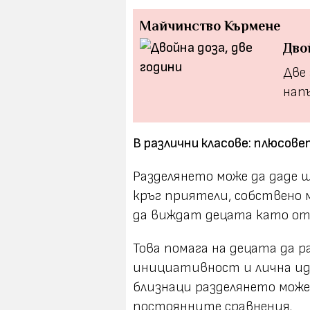
Майчинство
Кърмене
Дво
Две 
напъ
В различни класове: плюсов
Разделянето може да даде ш
кръг приятели, собствено 
да виждат децата като отд
Това помага на децата да 
инициативност и лична и
близнаци разделянето може
постоянните сравнения.