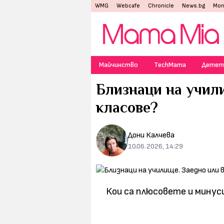
WMG
Webcafe
Chronicle
News.bg
Mon
Майчинство
TechMama
Детет
Близнаци на учил
класове?
Дони Калчева
10.06.2026, 14:29
Кои са плюсовете и минус