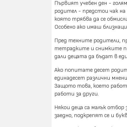
Първият учебен ден - голям
родител - предстои чак на 
която трябва да се обмисл
Особено ако имаш близнаци
Пред техните родители, п
тетрадките и снимките пр
дали децата да бъдат в еди
Ако попитате десет родит
единадесет различни мнени
Защото това, което работи
работи за други.
Някои деца са малък отбор 
заедно, подкрепят се и бук