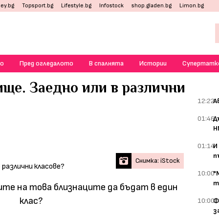
ey.bg
Topsport.bg
Lifestyle.bg
Infostock
shop.gladen.bg
Limon.bg
о
Пред огледалото
В спалнята
Истории
Супертатк
ище. Заедно или в различни
12:22
А
01:46
Д
Н
01:14
И
п
Снимка: iStock
10:00
"
т
ите на това близнаците да бъдат в един
клас?
10:00
Ф
з