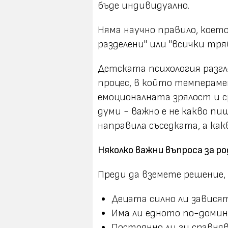
бъде индивидуално.
Няма научно правило, което
разделени" или "всички тряб
Детската психология разг
процес, в който темперам
емоционалната зрялост и с
думи - важно е не какво пи
направила съседката, а как
Няколко важни въпроса за 
Преди да вземете решение,
Децата силно ли зависят
Има ли едното по-доми
Постоянно ли ги сравня