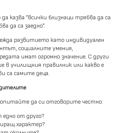
 да казва "всички близнаци трябва да са
ва да са заедно".
лежда развитието като индивидуален
ентът, социалните умения,
редата имат огромно значение. С други
ше в училищния правилник или какво е
ви са самите деца.
родителите
 опитайте да си отговорите честно:
 едно от друго?
ниращ характер?
ват околните?