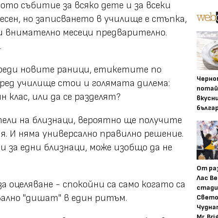
ото събитие за всяко дете и за всеки
есен, но записването в училище е стъпка,
и внимателно месеци предварително.
.
реди новите раници, етикетите по
Черно
ед училище стои и голямата дилема:
потай
н клас, или да се разделят?
вкусн
бълга
ели на близнаци, вероятно ще получите
я. И няма универсално правилно решение.
 за едни близнаци, може изобщо да не
От ра
Лас Ве
за оцеляване - спокойни са само когато са
стади
вално "дишат" в един ритъм.
Свето
Чудна
Mr. Bri