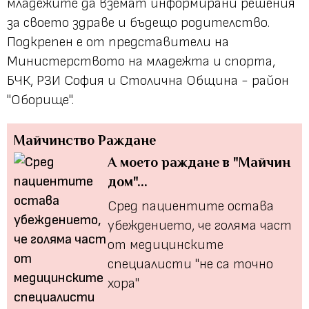
младежите да вземат информирани решения
за своето здраве и бъдещо родителство.
Подкрепен е от представители на
Министерството на младежта и спорта,
БЧК, РЗИ София и Столична Община - район
"Оборище".
Майчинство
Раждане
А мoето раждане в "Майчин
дом"...
Сред пациентите остава
убеждението, че голяма част
от медицинските
специалисти "не са точно
хора"