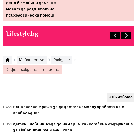
деца в "Майчин дом" ще
се
могат да разчитат на
ра
психологическа помощ
Lifestyle.bg
Майчинство
Раждане
София ражда все по-късно
Най-новото
04:29
Национална мрежа за децата: "Саморазправата не е
правосъдие"
09:28
Детски новини: къде да намерим качествено съдържание
за любопитните малки хора