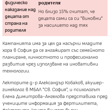
родителя
Но близо 15% считат, че
децата сами са си "виновни"
за насилието над тях
Кампанията има за цел да насърчи младите
хора в София да се ангажират със семейното
планиране, личностното и професионално
развитие чрез използване на иновативни
технологии.
Лекторите д-р Александър Кобаков, акушер-
гинеколог в МБАЛ "Св. София", и психологът
Елена Димитрова-Ангелова представиха пред
учениците информация за фертилитета,