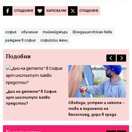
СПОДЕЛЯНЕ
ХАРЕСВА МИ
СПОДЕЛЯНЕ
софия
обучение
тийнейджъри
Фондация Искам бебе
раждане в софия
софийски жени
Подобни
„Дни на детето“ в София
арт институт: какво
Свобода, устрем и лекота -
Бе
предстои?
това е карането на
по
велоспиед, дори в града
се