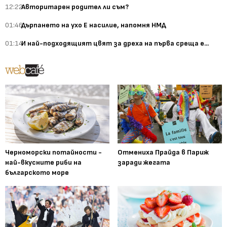
12:22
Авторитарен родител ли съм?
01:46
Дърпането на ухо Е насилие, напомня НМД
01:14
И най-подходящият цвят за дреха на първа среща е...
Черноморски потайности -
Отмениха Прайда в Париж
най-вкусните риби на
заради жегата
българското море