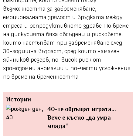
факторите, които влияят върху
възможността за забременяване,
емоционалната зрялост и връзката между
стреса и репродуктивното здраве. По време
на дискусията бяха обсъдени и рисковете,
които настъпват при забременяване след
30-годишна възраст, сред които намален
яйчников резерв, по-висок риск от
хромозомни аномалии и по-чести усложнения
по време на бременността.
Истории
40-те обръщат играта...
Вече е късно „да умра
млада“