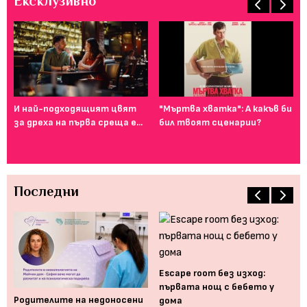
Ексклузивно
И най-подходящият цвят
"Мъртва хватка": А какъв би
Фе
за дреха на първа среща е...
бил твоят сценарии?
го
ту
Последни
Еscape room без изход:
първата нощ с бебето у
Родителите на недоносени
Ка
дома