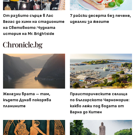
От разбито сърце в Лас
7 райски десерта без печене,
Вегас до химн на стадионите
идеални за жегите
на Световното: Чудната
история на Mr. Brightside
Железни врата – там,
Праисторическите селища
където Дунав покорява
по българското Черноморие:
планините
какво лежи под водата от
Варна до Китен