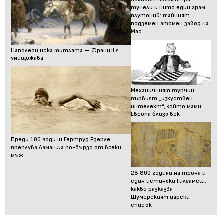
тунели и нито един грам
плутоний: тайният
подземен атомен завод на
Мао
Наполеон иска титлата — Франц II я
унищожава
Механичният турчин:
първият „изкуствен
интелект“, който мами
Европа близо век
Преди 100 години Гертруд Едерле
преплува Ламанша по-бързо от всеки
мъж
28 800 години на трона и
един истински Гилгамеш:
какво разказва
Шумерският царски
списък