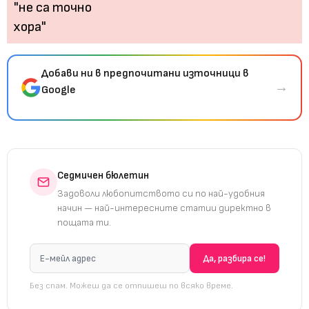
Добави ни в предпочитани източници в
→
Google
Седмичен бюлетин
Задоволи любопитството си по най-удобния
начин — най-интересните статии директно в
пощата ти.
Без спам. Можеш да се отпишеш по всяко време.