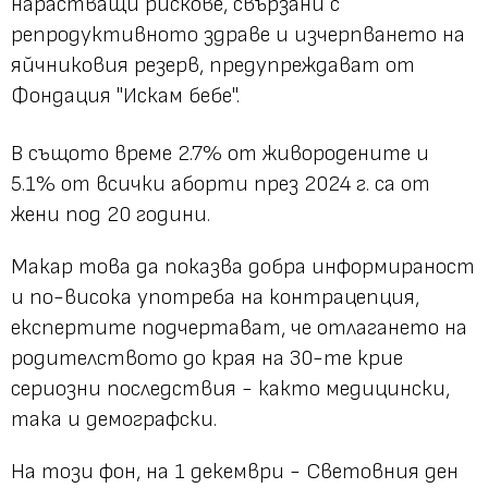
нарастващи рискове, свързани с
репродуктивното здраве и изчерпването на
яйчниковия резерв, предупреждават от
Фондация "Искам бебе".
В същото време 2.7% от живородените и
5.1% от всички аборти през 2024 г. са от
жени под 20 години.
Макар това да показва добра информираност
и по-висока употреба на контрацепция,
експертите подчертават, че отлагането на
родителството до края на 30-те крие
сериозни последствия - както медицински,
така и демографски.
На този фон, на 1 декември - Световния ден