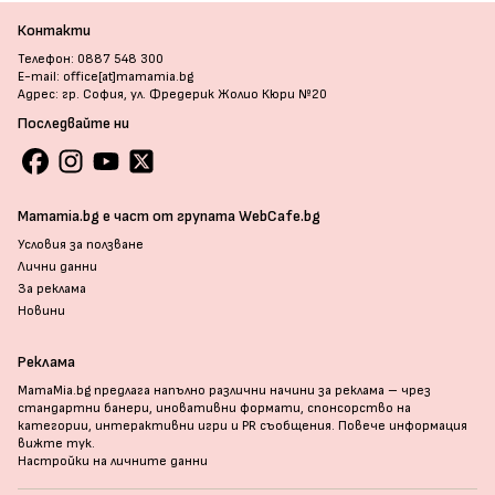
Контакти
Телефон: 0887 548 300
E-mail: office[at]mamamia.bg
Адрес: гр. София, ул. Фредерик Жолио Кюри №20
Последвайте ни
Mamamia.bg е част от групата WebCafe.bg
Условия за ползване
Лични данни
За реклама
Новини
Реклама
MamaMia.bg предлага напълно различни начини за реклама – чрез
стандартни банери, иновативни формати, спонсорство на
категории, интерактивни игри и PR съобщения. Повече информация
вижте тук
.
Настройки на личните данни