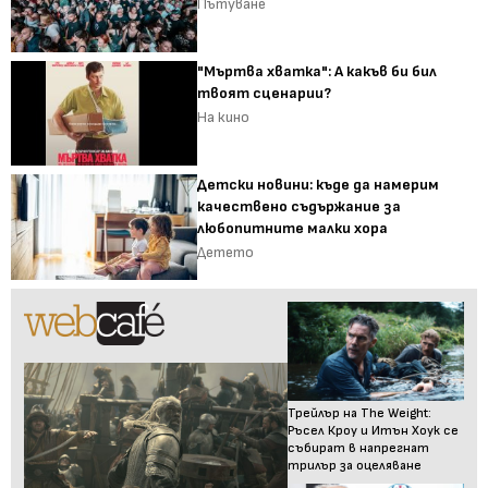
Пътуване
"Мъртва хватка": А какъв би бил
твоят сценарии?
На кино
Детски новини: къде да намерим
качествено съдържание за
любопитните малки хора
Детето
Трейлър на The Weight:
Ръсел Кроу и Итън Хоук се
събират в напрегнат
трилър за оцеляване