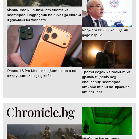
Любимите ни битки от света на
Вестерос: Подредени по вкуса за екшън
и зрелища на Webcafe
Бюджет 2026 - кой ще ни
даде пари?!
iPhone 18 Pro Max - по-цветен, но и по-
Трети сезон на “Домът на
съкрушителен за джоба
дракона” (ревю без
спойлери): Вестерос
отново кърви по-красиво
от всякога
Двайсет километра