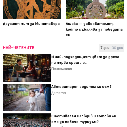
Другият мит за Минотавъра
Ашока — завоевателят,
който съжалява за победата
си
НАЙ-ЧЕТЕНИТЕ
7 дни
30 дни
И най-подходящият цвят за дреха
на първа среща е...
Психология
Авторитарен родител ли съм?
Детето
Фестивален Пловдив и готови ли
сме за повече туризъм?